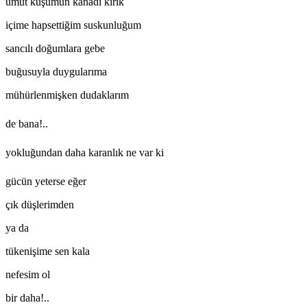
umut kuşumun kanadı kırık
içime hapsettiğim suskunluğum
sancılı doğumlara gebe
buğusuyla duygularıma
mühürlenmişken dudaklarım
de bana!..
yokluğundan daha karanlık ne var ki
gücün yeterse eğer
çık düşlerimden
ya da
tükenişime sen kala
nefesim ol
bir daha!..