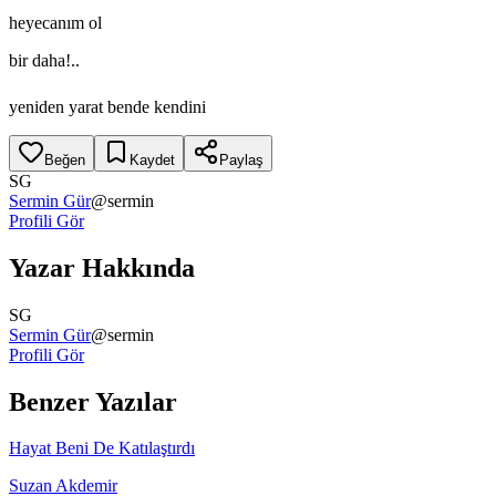
heyecanım ol
bir daha!..
yeniden yarat bende kendini
Beğen
Kaydet
Paylaş
SG
Sermin Gür
@
sermin
Profili Gör
Yazar Hakkında
SG
Sermin Gür
@
sermin
Profili Gör
Benzer Yazılar
Hayat Beni De Katılaştırdı
Suzan Akdemir