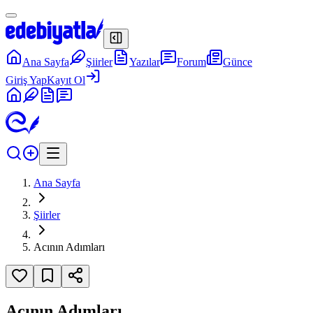
Ana Sayfa
Şiirler
Yazılar
Forum
Günce
Giriş Yap
Kayıt Ol
Ana Sayfa
Şiirler
Acının Adımları
Acının Adımları