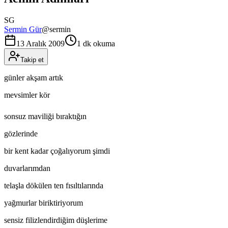
SG
Sermin Gür
@
sermin
13 Aralık 2009
1 dk okuma
Takip et
günler akşam artık
mevsimler kör
sonsuz maviliği bıraktığın
gözlerinde
bir kent kadar çoğalıyorum şimdi
duvarlarımdan
telaşla dökülen ten fısıltılarında
yağmurlar biriktiriyorum
sensiz filizlendirdiğim düşlerime