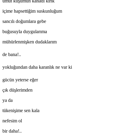
umut kuşumun kanadı kırık
içime hapsettiğim suskunluğum
sancılı doğumlara gebe
buğusuyla duygularıma
mühürlenmişken dudaklarım
de bana!..
yokluğundan daha karanlık ne var ki
gücün yeterse eğer
çık düşlerimden
ya da
tükenişime sen kala
nefesim ol
bir daha!..