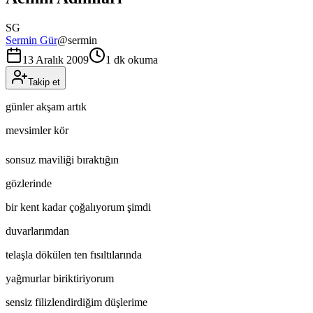
SG
Sermin Gür
@
sermin
13 Aralık 2009
1 dk okuma
Takip et
günler akşam artık
mevsimler kör
sonsuz maviliği bıraktığın
gözlerinde
bir kent kadar çoğalıyorum şimdi
duvarlarımdan
telaşla dökülen ten fısıltılarında
yağmurlar biriktiriyorum
sensiz filizlendirdiğim düşlerime