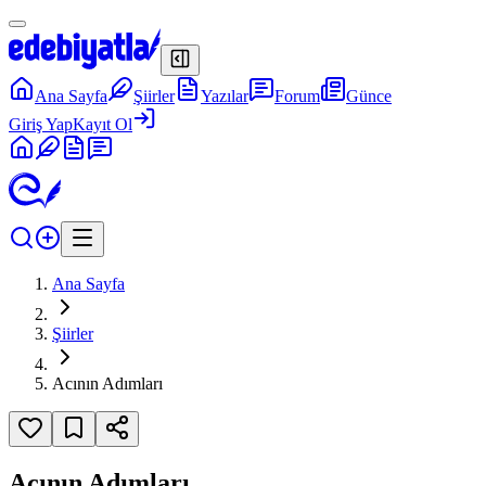
Ana Sayfa
Şiirler
Yazılar
Forum
Günce
Giriş Yap
Kayıt Ol
Ana Sayfa
Şiirler
Acının Adımları
Acının Adımları