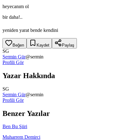
heyecanım ol
bir daha!..
yeniden yarat bende kendini
Beğen
Kaydet
Paylaş
SG
Sermin Gür
@
sermin
Profili Gör
Yazar Hakkında
SG
Sermin Gür
@
sermin
Profili Gör
Benzer Yazılar
Ben Bu Şiiri
Muharrem Demirci