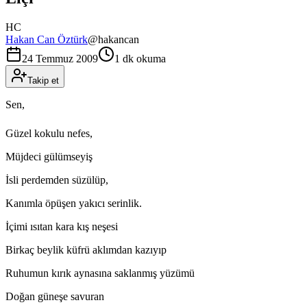
HC
Hakan Can Öztürk
@
hakancan
24 Temmuz 2009
1 dk okuma
Takip et
Sen,
Güzel kokulu nefes,
Müjdeci gülümseyiş
İsli perdemden süzülüp,
Kanımla öpüşen yakıcı serinlik.
İçimi ısıtan kara kış neşesi
Birkaç beylik küfrü aklımdan kazıyıp
Ruhumun kırık aynasına saklanmış yüzümü
Doğan güneşe savuran