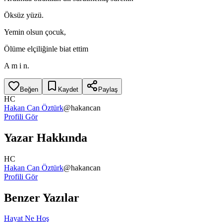
Öksüz yüzü.
Yemin olsun çocuk,
Ölüme elçiliğinle biat ettim
A m i n.
Beğen
Kaydet
Paylaş
HC
Hakan Can Öztürk
@
hakancan
Profili Gör
Yazar Hakkında
HC
Hakan Can Öztürk
@
hakancan
Profili Gör
Benzer Yazılar
Hayat Ne Hoş