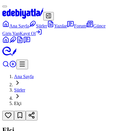
Ana Sayfa
Şiirler
Yazılar
Forum
Günce
Giriş Yap
Kayıt Ol
Ana Sayfa
Şiirler
Elçi
Elçi