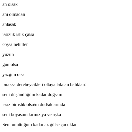
an olsak
anı olmadan
anlasak
ıssızlık ıslık çalsa
coşsa nehirler
yüzün
gün olsa
yazgım olsa
bıraksa derebeycikleri oltaya takılan balıkları!
seni düşündüğüm kadar doğsam
ıssız bir ıslık olsa/m dud/aklarında
seni boyasam kırmızıya ve aşka
Seni unuttuğum kadar az gülse çocuklar