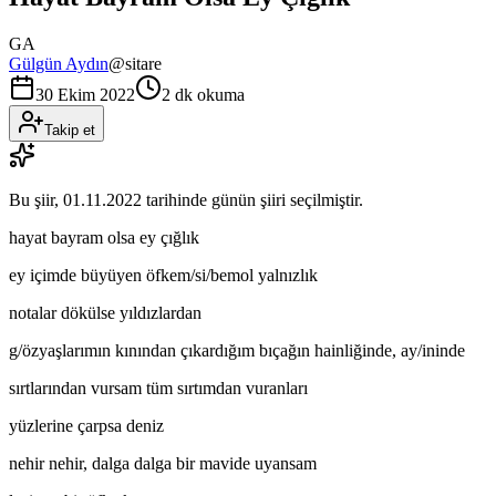
GA
Gülgün Aydın
@
sitare
30 Ekim 2022
2 dk okuma
Takip et
Bu şiir,
01.11.2022
tarihinde günün şiiri seçilmiştir.
hayat bayram olsa ey çığlık
ey içimde büyüyen öfkem/si/bemol yalnızlık
notalar dökülse yıldızlardan
g/özyaşlarımın kınından çıkardığım bıçağın hainliğinde, ay/ininde
sırtlarından vursam tüm sırtımdan vuranları
yüzlerine çarpsa deniz
nehir nehir, dalga dalga bir mavide uyansam