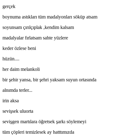
gerçek
boynuma astıkları tüm madalyonları söküp atsam
soyunsam çırılçıplak ,kendim kalsam
madalyalar fırlatsam sahte yüzlere
keder özlese beni
hüzün....
her daim melankoli
bir şehir yansa, bir şehri yaksam suyun ortasında
alnımda terler...
irin aksa
sevişsek uluorta
sevişgen martılara öğretsek şarkı söylemeyi
tüm çöpleri temizlesek ay hatttımızda