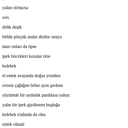
yalan ol/ma/sa
s/es
delik deşik
bölük pörçük anılar dizilse sıraya
tanrı onları da öpse
ipek böcekleri kozalar örse
kelebek
el emek avazında doğsa yeniden
s/essiz çığlığım bölse ayın şavkını
yüzümde bir aydınlık parıldasa yalnız
yalın bir ipek giydirsem boşluğa
kelebek t/adında da olsa
emek olmalı