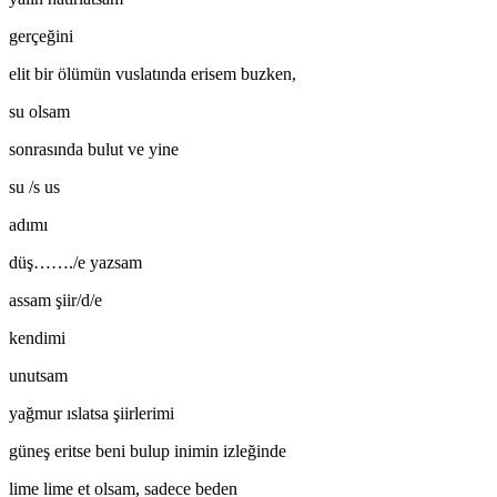
gerçeğini
elit bir ölümün vuslatında erisem buzken,
su olsam
sonrasında bulut ve yine
su /s us
adımı
düş……./e yazsam
assam şiir/d/e
kendimi
unutsam
yağmur ıslatsa şiirlerimi
güneş eritse beni bulup inimin izleğinde
lime lime et olsam, sadece beden