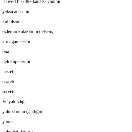
lacivert bir öfke kanatsa canımı
yaksa acı! / mı
kül olsam
özlemin kulaklarını delsem,
armağan etsem
ona
deli küpelerimi
hasreti
esareti
serveti
Ve yalnızlığı
yalnızlardan ç/aldığımı
yanıp
yalın hatırlatsam