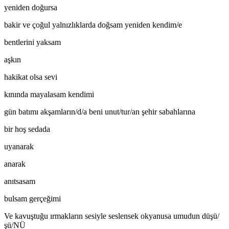
yeniden doğursa
bakir ve çoğul yalnızlıklarda doğsam yeniden kendim/e
bentlerini yaksam
aşkın
hakikat olsa sevi
kınında mayalasam kendimi
gün batımı akşamların/d/a beni unut/tur/an şehir sabahlarına
bir hoş sedada
uyanarak
anarak
anıtsasam
bulsam gerçeğimi
Ve kavuştuğu ırmakların sesiyle seslensek okyanusa umudun düşü/
şü/NÜ