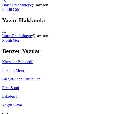
İE
İsmet Erkabaktepe
@
savaron
Profili Gör
Yazar Hakkında
İE
İsmet Erkabaktepe
@
savaron
Profili Gör
Benzer Yazılar
Kimseler Bilmezdi!
İbrahim Meriç
Bir Şarkıdan Çıktın Sen
Eren Sami
Eskiden I
Yalçın Kaya