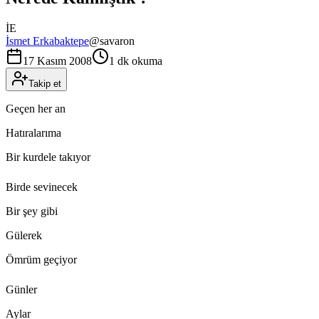
İE
İsmet Erkabaktepe
@
savaron
17 Kasım 2008
1 dk okuma
Takip et
Geçen her an
Hatıralarıma
Bir kurdele takıyor
Birde sevinecek
Bir şey gibi
Gülerek
Ömrüm geçiyor
Günler
Aylar