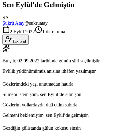
Sen Eylül'de Gelmiştin
ŞA
Şükrü Atay
@
sukruatay
2 Eylül 2022
1 dk okuma
Takip et
Bu şiir,
02.09.2022
tarihinde günün şiiri seçilmiştir.
Evlilik yıldönümümüz anısına ithâfen yazılmıştır.
Gözlerimdeki yaşı unutmadan hatırla
Silmeni istemiştim, sen Eylül’de silmiştin
Gözlerim yollardaydı; duâ ettim sabırla
Gelmeni beklemiştim, sen Eylül’de gelmiştin
Gezdiğin gülistanda gülün kokusu sinsin