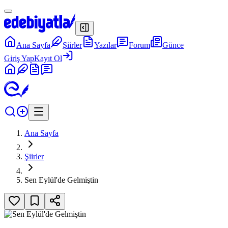
Ana Sayfa
Şiirler
Yazılar
Forum
Günce
Giriş Yap
Kayıt Ol
Ana Sayfa
Şiirler
Sen Eylül'de Gelmiştin