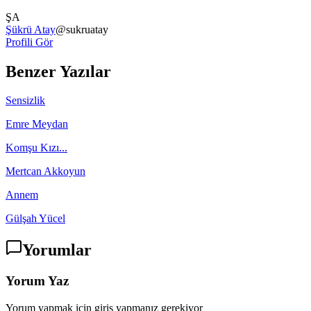
ŞA
Şükrü Atay
@
sukruatay
Profili Gör
Benzer Yazılar
Sensizlik
Emre Meydan
Komşu Kızı...
Mertcan Akkoyun
Annem
Gülşah Yücel
Yorumlar
Yorum Yaz
Yorum yapmak için giriş yapmanız gerekiyor