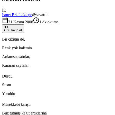
İE
İsmet Erkabaktepe
@
savaron
21 Kasım 2008
1 dk okuma
Takip et
Bir çiziğin de,
Renk yok kalemin
Anlamsız satırlar,
Kararan sayfalar.
Durdu
Sustu
Yoruldu
Mürekkebi karıştı
Buz tutmuş kağıt artıklarına