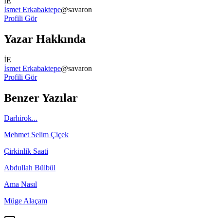
İE
İsmet Erkabaktepe
@
savaron
Profili Gör
Yazar Hakkında
İE
İsmet Erkabaktepe
@
savaron
Profili Gör
Benzer Yazılar
Darhirok...
Mehmet Selim Çiçek
Çirkinlik Saati
Abdullah Bülbül
Ama Nasıl
Müge Alaçam