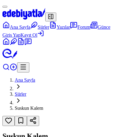
Ana Sayfa
Şiirler
Yazılar
Forum
Günce
Giriş Yap
Kayıt Ol
Ana Sayfa
Şiirler
Suskun Kalem
Suskun Kalem