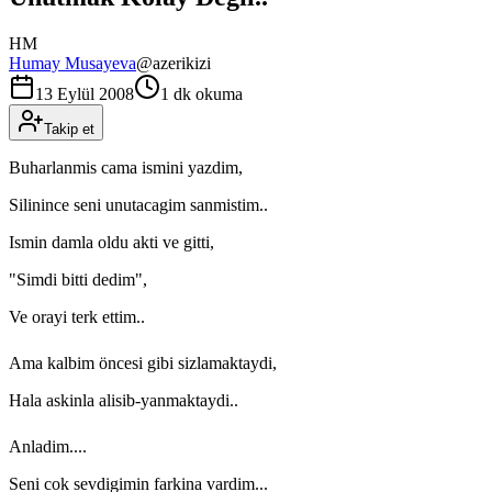
HM
Humay Musayeva
@
azerikizi
13 Eylül 2008
1 dk okuma
Takip et
Buharlanmis cama ismini yazdim,
Silinince seni unutacagim sanmistim..
Ismin damla oldu akti ve gitti,
"Simdi bitti dedim",
Ve orayi terk ettim..
Ama kalbim öncesi gibi sizlamaktaydi,
Hala askinla alisib-yanmaktaydi..
Anladim....
Seni cok sevdigimin farkina vardim...