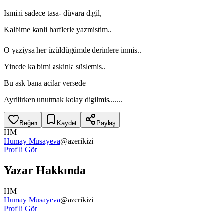
Ismini sadece tasa- düvara digil,
Kalbime kanli harflerle yazmistim..
O yaziysa her üzüldügümde derinlere inmis..
Yinede kalbimi askinla süslemis..
Bu ask bana acilar versede
Ayrilirken unutmak kolay digilmis.......
Beğen
Kaydet
Paylaş
HM
Humay Musayeva
@
azerikizi
Profili Gör
Yazar Hakkında
HM
Humay Musayeva
@
azerikizi
Profili Gör