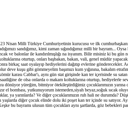
n 23 Nisan Milli Türkiye Cumhuriyetinin kurucusu ve ilk cumhurbaşkan
utladığımızı sandığımız, kimi zaman sığındığımız milli bir bayram... Oys
uncak ve balonlar ile kandırılmışlığı na isyanım. Bilir misiniz ki bu g
oltuklarına oturtup, onları başbakan, bakan, vali, genel müdür yapacak,
nra birkaç saat oyalayıp hediyelerini dağıtıp evlerine gönderecekler. Adı
olur deve kuşu gibi gömmeyelim başımızı kum yığınına, bakalım etrafı
ömür karası Cabbar'ı, aynı gün stat girişinde kan ter içerisinde su satan 
atliğine de olsa onlarda o makam koltuklarına oturtup, hediyelerle sev
 dönüyor yüreğim, bitmiyor ötekileştirdiğimiz çocuklarımızın yarına dai
hazır el bombası, yutkunuyorum istemeden,siyah beyaz,soğuk sıcak oluy
lar, ya yarınlarda? Ve diğer çocuklarımızın ruh hali ne durumda? Düşün
yaşlarda diğer çocuk elinde dolu iki poşet kan ter içinde su satıyor. Ay
şke bu bayramı ulusun tüm çocukları aynı şartlarda, göz bebekleri parla