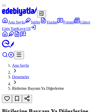
Ana Sayfa
Şiirler
Yazılar
Forum
Günce
Giriş Yap
Kayıt Ol
Ana Sayfa
Denemeler
Birilerine Bayram Ya Diğerlerine
Birilerine Bayram Ya Diğerlerine