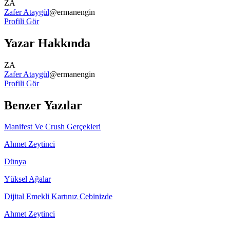
ZA
Zafer Ataygül
@
ermanengin
Profili Gör
Yazar Hakkında
ZA
Zafer Ataygül
@
ermanengin
Profili Gör
Benzer Yazılar
Manifest Ve Crush Gerçekleri
Ahmet Zeytinci
Dünya
Yüksel Ağalar
Dijital Emekli Kartınız Cebinizde
Ahmet Zeytinci