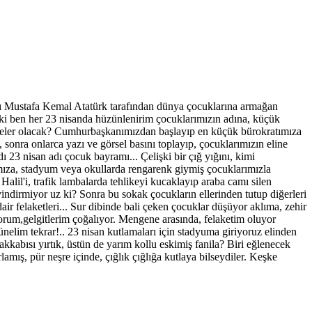
ı Mustafa Kemal Atatürk tarafından dünya çocuklarına armağan
a ki ben her 23 nisanda hüzünlenirim çocuklarımızın adına, küçük
ün neler olacak? Cumhurbaşkanımızdan başlayıp en küçük bürokratımıza
 sonra onlarca yazı ve görsel basını toplayıp, çocuklarımızın eline
 23 nisan adı çocuk bayramı... Çelişki bir çığ yığını, kimi
mıza, stadyum veya okullarda rengarenk giymiş çocuklarımızla
Halil'i, trafik lambalarda tehlikeyi kucaklayıp araba camı silen
indirmiyor uz ki? Sonra bu sokak çocukların ellerinden tutup diğerleri
r felaketleri... Sur dibinde bali çeken çocuklar düşüyor aklıma, zehir
orum,gelgitlerim çoğalıyor. Mengene arasında, felaketim oluyor
elim tekrar!.. 23 nisan kutlamaları için stadyuma giriyoruz elinden
akkabısı yırtık, üstün de yarım kollu eskimiş fanila? Biri eğlenecek
mış, pür neşre içinde, çığlık çığlığa kutlaya bilseydiler. Keşke