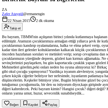
ZA
Zafer Ataygül
@
ermanengin
22 Nisan 2015
2 dk okuma
Takip et
Bu bayram, TBMM'nin açılışının birinci yılında kutlanmaya başlana
edilmiştir. Atamızın çocuklarımıza armağan ettiği yıllarca şevk ile k
çocuklarımızı kandırıp oyalamalarına, halka ve elma şekeri verip, oy
kadar tüm ileri gelenler koltuklarından kalkacak küçük çocuklarımızı k
önceden hazırlanan soruları ve metinleri verip; sorup cevaplama dan so
çocuklarımızın yüreğinde deprem, gözleri kan kırmızı ağlamakta. Ne 
sevinçlerimizi paylaşırken, bu gün kaportacıda çıraklık yapan gözleri k
Mehmetleri görelim,peki onları neden bu oyuna almıyoruz ki? Birkaç sa
gibi okul çocuğu yapmıyoruz? Yazdıkça isyanım alevleniyor, yangınlara
çeken küçük ciğerler beliriyor her nefesimde, isyanlarım patlamaya 
düşüncelerim. Keşkeler bitmiyor yine, Bugün böylesine güzel bu çocuk
tutuğumuz çocuğumuzla, bir den su istiyorum diyor,kapı girişinde aynı 
diğeri kahredecek. Peki bayram kimin? Hangisi çocuk? diğeri değil? Ke
onların yarına umut, huzur, sevecenlik sunabilseydik...
Beğen
Kaydet
Paylaş