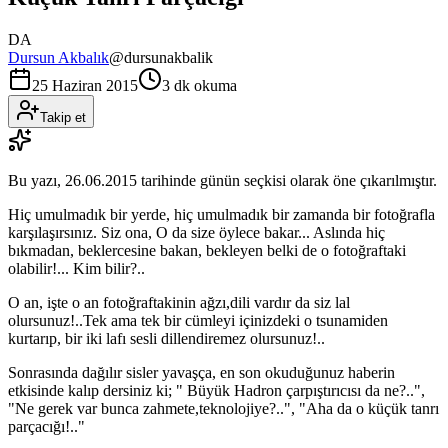
DA
Dursun Akbalık
@
dursunakbalik
25 Haziran 2015
3 dk okuma
Takip et
Bu yazı,
26.06.2015
tarihinde günün seçkisi olarak öne çıkarılmıştır.
Hiç umulmadık bir yerde, hiç umulmadık bir zamanda bir fotoğrafla
karşılaşırsınız. Siz ona, O da size öylece bakar... Aslında hiç
bıkmadan, beklercesine bakan, bekleyen belki de o fotoğraftaki
olabilir!... Kim bilir?..
O an, işte o an fotoğraftakinin ağzı,dili vardır da siz lal
olursunuz!..Tek ama tek bir cümleyi içinizdeki o tsunamiden
kurtarıp, bir iki lafı sesli dillendiremez olursunuz!..
Sonrasında dağılır sisler yavaşça, en son okuduğunuz haberin
etkisinde kalıp dersiniz ki; " Büyük Hadron çarpıştırıcısı da ne?..",
"Ne gerek var bunca zahmete,teknolojiye?..", "Aha da o küçük tanrı
parçacığı!.."