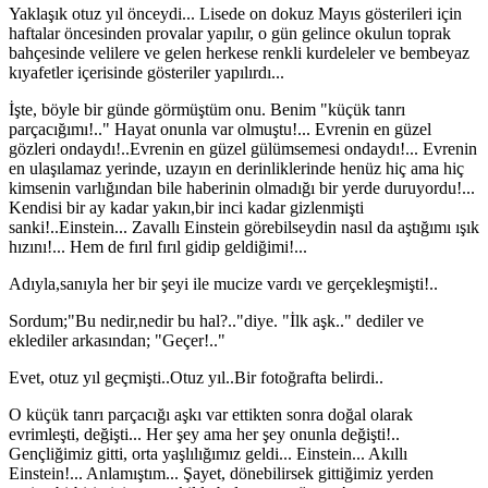
Yaklaşık otuz yıl önceydi... Lisede on dokuz Mayıs gösterileri için
haftalar öncesinden provalar yapılır, o gün gelince okulun toprak
bahçesinde velilere ve gelen herkese renkli kurdeleler ve bembeyaz
kıyafetler içerisinde gösteriler yapılırdı...
İşte, böyle bir günde görmüştüm onu. Benim "küçük tanrı
parçacığımı!.." Hayat onunla var olmuştu!... Evrenin en güzel
gözleri ondaydı!..Evrenin en güzel gülümsemesi ondaydı!... Evrenin
en ulaşılamaz yerinde, uzayın en derinliklerinde henüz hiç ama hiç
kimsenin varlığından bile haberinin olmadığı bir yerde duruyordu!...
Kendisi bir ay kadar yakın,bir inci kadar gizlenmişti
sanki!..Einstein... Zavallı Einstein görebilseydin nasıl da aştığımı ışık
hızını!... Hem de fırıl fırıl gidip geldiğimi!...
Adıyla,sanıyla her bir şeyi ile mucize vardı ve gerçekleşmişti!..
Sordum;"Bu nedir,nedir bu hal?.."diye. "İlk aşk.." dediler ve
eklediler arkasından; "Geçer!.."
Evet, otuz yıl geçmişti..Otuz yıl..Bir fotoğrafta belirdi..
O küçük tanrı parçacığı aşkı var ettikten sonra doğal olarak
evrimleşti, değişti... Her şey ama her şey onunla değişti!..
Gençliğimiz gitti, orta yaşlılığımız geldi... Einstein... Akıllı
Einstein!... Anlamıştım... Şayet, dönebilirsek gittiğimiz yerden