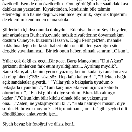
özetlerdi. Ben de onu özetlerdim.. Onu gördüğüm her saati dakikası
dakikasına yazardım. Kıyafetinden, kendisinin bile tahmin
edemediği ruh haline değin..Kendimce uyduruk, kaydırık triplerimi
de eklerdim kendimden utana sıkıla..
Şiirlerimin içi dışı onunla doluydu... Edebiyat hocam Seyit bey'den,
şair arkadaşım Burhan'a,evinde müzik ziyafetlerine doyamadığım
dostum Cüneyt'e, kuzenim Hasan'a, Doğu Perinçek'ten, mahalle
bakkalına değin herkesin haberi oldu ona ithafen yazdığım şiir
dergide yayınlanınca... Bir tek onun haberi olmadı sanırım!..Olsun!..
Yıllar çok değil az geçti..Bir gece, Barış Manço'nun "Dut Ağacı"
şarkısını dinlerken fark ettim ayrıldığımızı... Ayrılmış mıydık?...
Sanki Barış abi; benim yerime yazmış, benim kadar iyi anlatamazsa
da olup biteni ;"Söz..söz..söz..Hep lafta kalıyor!..", "Bilekten bağlı
açık sandaletler giyerdi.." "Yıllar yılı o bakışlarla uyudum,o
bakışlarla uyandım..", "Tam karşımızdaki evin üçüncü katında
otururlardı..", "Eskisi gibi mi diye sordum..Biraz kilo almış,o
kadar..","Olsun,kim bilir kilolu olmak bile ne yakışmıştır
ona..","Zaten, ne yakışmıyordu ki..", "Hala hatırlıyor musun, diye
sordu. Hatırlıyor muyum?... Hiç unutmamıştım ki.." gibi şeyleri dili
döndüğünce anlatıyordu işte...
Siyah beyaz bir fotoğraf ve dilsiz ben!...