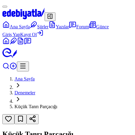
Ana Sayfa
Şiirler
Yazılar
Forum
Günce
Giriş Yap
Kayıt Ol
Ana Sayfa
Denemeler
Küçük Tanrı Parçacığı
Küçük Tanrı Parçacığı