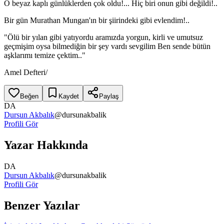
O beyaz kaplı günlüklerden çok oldu!... Hiç biri onun gibi değildi!..
Bir gün Murathan Mungan'ın bir şiirindeki gibi evlendim!..
"Ölü bir yılan gibi yatıyordu aramızda yorgun, kirli ve umutsuz
geçmişim oysa bilmediğin bir şey vardı sevgilim Ben sende bütün
aşklarımı temize çektim.."
Amel Defteri/
Beğen
Kaydet
Paylaş
DA
Dursun Akbalık
@
dursunakbalik
Profili Gör
Yazar Hakkında
DA
Dursun Akbalık
@
dursunakbalik
Profili Gör
Benzer Yazılar