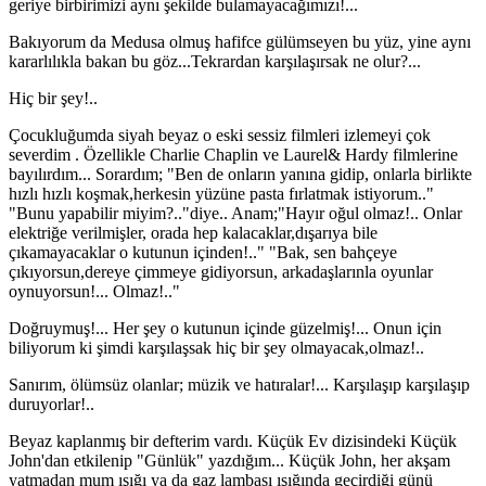
geriye birbirimizi aynı şekilde bulamayacağımızı!...
Bakıyorum da Medusa olmuş hafifce gülümseyen bu yüz, yine aynı
kararlılıkla bakan bu göz...Tekrardan karşılaşırsak ne olur?...
Hiç bir şey!..
Çocukluğumda siyah beyaz o eski sessiz filmleri izlemeyi çok
severdim . Özellikle Charlie Chaplin ve Laurel& Hardy filmlerine
bayılırdım... Sorardım; "Ben de onların yanına gidip, onlarla birlikte
hızlı hızlı koşmak,herkesin yüzüne pasta fırlatmak istiyorum.."
"Bunu yapabilir miyim?.."diye.. Anam;"Hayır oğul olmaz!.. Onlar
elektriğe verilmişler, orada hep kalacaklar,dışarıya bile
çıkamayacaklar o kutunun içinden!.." "Bak, sen bahçeye
çıkıyorsun,dereye çimmeye gidiyorsun, arkadaşlarınla oyunlar
oynuyorsun!... Olmaz!.."
Doğruymuş!... Her şey o kutunun içinde güzelmiş!... Onun için
biliyorum ki şimdi karşılaşsak hiç bir şey olmayacak,olmaz!..
Sanırım, ölümsüz olanlar; müzik ve hatıralar!... Karşılaşıp karşılaşıp
duruyorlar!..
Beyaz kaplanmış bir defterim vardı. Küçük Ev dizisindeki Küçük
John'dan etkilenip "Günlük" yazdığım... Küçük John, her akşam
yatmadan mum ışığı ya da gaz lambası ışığında geçirdiği günü