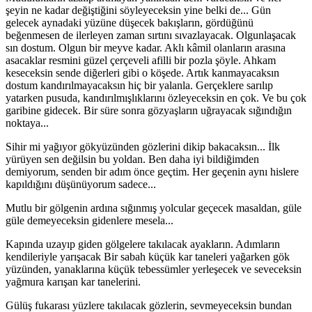
şeyin ne kadar değiştiğini söyleyeceksin yine belki de... Gün
gelecek aynadaki yüzüne düşecek bakışların, gördüğünü
beğenmesen de ilerleyen zaman sırtını sıvazlayacak. Olgunlaşacak
sın dostum. Olgun bir meyve kadar. Aklı kâmil olanların arasına
asacaklar resmini güzel çerçeveli afilli bir pozla şöyle. Ahkam
keseceksin sende diğerleri gibi o köşede. Artık kanmayacaksın
dostum kandırılmayacaksın hiç bir yalanla. Gerçeklere sarılıp
yatarken pusuda, kandırılmışlıklarını özleyeceksin en çok. Ve bu çok
garibine gidecek. Bir süre sonra gözyaşların uğrayacak sığındığın
noktaya...
Sihir mi yağıyor gökyüzünden gözlerini dikip bakacaksın... İlk
yürüyen sen değilsin bu yoldan. Ben daha iyi bildiğimden
demiyorum, senden bir adım önce geçtim. Her geçenin aynı hislere
kapıldığını düşünüyorum sadece...
Mutlu bir gölgenin ardına sığınmış yolcular geçecek masaldan, güle
güle demeyeceksin gidenlere mesela...
Kapında uzayıp giden gölgelere takılacak ayakların. Adımların
kendileriyle yarışacak Bir sabah küçük kar taneleri yağarken gök
yüzünden, yanaklarına küçük tebessümler yerleşecek ve seveceksin
yağmura karışan kar tanelerini.
Gülüş fukarası yüzlere takılacak gözlerin, sevmeyeceksin bundan