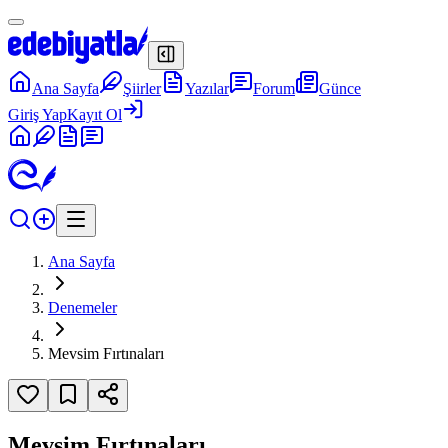
Ana Sayfa
Şiirler
Yazılar
Forum
Günce
Giriş Yap
Kayıt Ol
Ana Sayfa
Denemeler
Mevsim Fırtınaları
Mevsim Fırtınaları