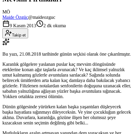
MÖ
Maide Özgüç
@
maideozguc
9 Kasım 2013
2 dk okuma
Takip et
Bu yazı,
21.08.2018
tarihinde günün seçkisi olarak öne çıkarılmıştır.
Karanlık gölgelere yaslanan puslar kaç mevsim döngüsünde
eteklerine konan ağır taşlarla avunacak? Ve kaç iklimsel yalnızlık
umut kalmamış gözlerle avuntulara sarılacak? Sağında solunda
belirecek ümitlerden arta kalan kaç damlaya daha bakılacak yabancı
gözlerle. Filizlenen notalardan senfonilerin doğuşuna uzanacak eller,
sabahın yalnızlığına ağlayan yüzler başka avuntulara sığınacak.
Yokken ortalıkta zerresi ölümün.
Dünün gölgesinde yürürken kalan başka yaşantıları düşleyecek
başka hayatlara sığınmayı dileyeceksin. Ve yine çocukluğun gelecek
aklına. Duvarlara, karanlığa, gözüne ilişen her olumsuz şeye
kızacaksın senin seçimin değilmiş gibi belki...
Mutlulukların azalıp artmayan yanından dem vuracaksın ve her