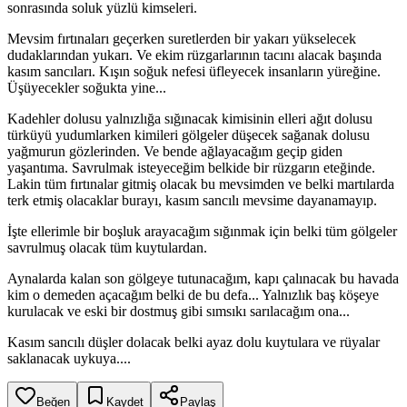
sonrasında soluk yüzlü kimseleri.
Mevsim fırtınaları geçerken suretlerden bir yakarı yükselecek
dudaklarından yukarı. Ve ekim rüzgarlarının tacını alacak başında
kasım sancıları. Kışın soğuk nefesi üfleyecek insanların yüreğine.
Üşüyecekler soğukta yine...
Kadehler dolusu yalnızlığa sığınacak kimisinin elleri ağıt dolusu
türküyü yudumlarken kimileri gölgeler düşecek sağanak dolusu
yağmurun gözlerinden. Ve bende ağlayacağım geçip giden
yaşantıma. Savrulmak isteyeceğim belkide bir rüzgarın eteğinde.
Lakin tüm fırtınalar gitmiş olacak bu mevsimden ve belki martılarda
terk etmiş olacaklar burayı, kasım sancılı mevsime dayanamayıp.
İşte ellerimle bir boşluk arayacağım sığınmak için belki tüm gölgeler
savrulmuş olacak tüm kuytulardan.
Aynalarda kalan son gölgeye tutunacağım, kapı çalınacak bu havada
kim o demeden açacağım belki de bu defa... Yalnızlık baş köşeye
kurulacak ve eski bir dostmuş gibi sımsıkı sarılacağım ona...
Kasım sancılı düşler dolacak belki ayaz dolu kuytulara ve rüyalar
saklanacak uykuya....
Beğen
Kaydet
Paylaş