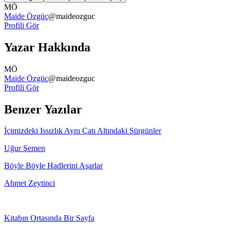
MÖ
Maide Özgüç
@
maideozguc
Profili Gör
Yazar Hakkında
MÖ
Maide Özgüç
@
maideozguc
Profili Gör
Benzer Yazılar
İçimizdeki Issızlık Aynı Çatı Altındaki Sürgünler
Uğur Şemen
Böyle Böyle Hadlerini Aşarlar
Ahmet Zeytinci
Kitabın Ortasında Bir Sayfa