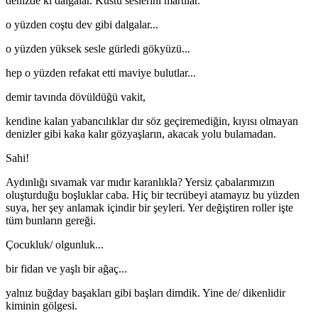
denizde ki dalgalar. Kustu seslerini martılar.
o yüzden coştu dev gibi dalgalar...
o yüzden yüksek sesle gürledi gökyüzü...
hep o yüzden refakat etti maviye bulutlar...
demir tavında dövüldüğü vakit,
kendine kalan yabancılıklar dır söz geçiremediğin, kıyısı olmayan
denizler gibi kaka kalır gözyaşların, akacak yolu bulamadan.
Sahi!
Aydınlığı sıvamak var mıdır karanlıkla? Yersiz çabalarımızın
oluşturduğu boşluklar caba. Hiç bir tecrübeyi atamayız bu yüzden
suya, her şey anlamak içindir bir şeyleri. Yer değiştiren roller işte
tüm bunların gereği.
Çocukluk/ olgunluk...
bir fidan ve yaşlı bir ağaç...
yalnız buğday başakları gibi başları dimdik. Yine de/ dikenlidir
kiminin gölgesi.