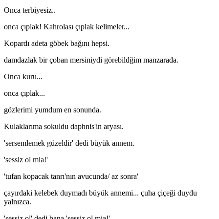
Onca terbiyesiz..
onca çıplak! Kahrolası çıplak kelimeler...
Kopardı adeta göbek bağını hepsi.
damdazlak bir çoban mersiniydi görebildğim manzarada.
Onca kuru...
onca çıplak...
gözlerimi yumdum en sonunda.
Kulaklarıma sokuldu daphnis'in aryası.
'sersemlemek güzeldir' dedi büyük annem.
'sessiz ol mia!'
'tufan kopacak tanrı'nın avucunda/ az sonra'
çayırdaki kelebek duymadı büyük annemi... çuha çiçeği duydu
yalnızca.
'sessiz ol' dedi bana 'sessiz ol mia!'