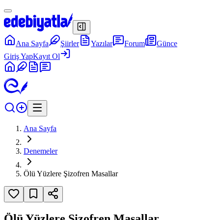
Ana Sayfa
Şiirler
Yazılar
Forum
Günce
Giriş Yap
Kayıt Ol
Ana Sayfa
Denemeler
Ölü Yüzlere Şizofren Masallar
Ölü Yüzlere Şizofren Masallar