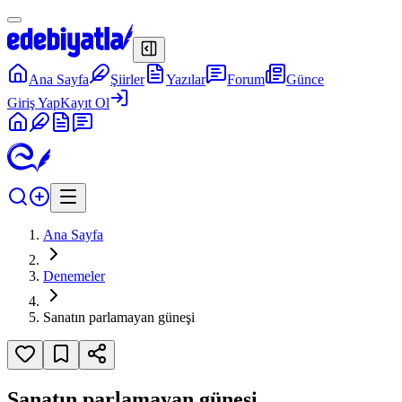
Ana Sayfa
Şiirler
Yazılar
Forum
Günce
Giriş Yap
Kayıt Ol
Ana Sayfa
Denemeler
Sanatın parlamayan güneşi
Sanatın parlamayan güneşi