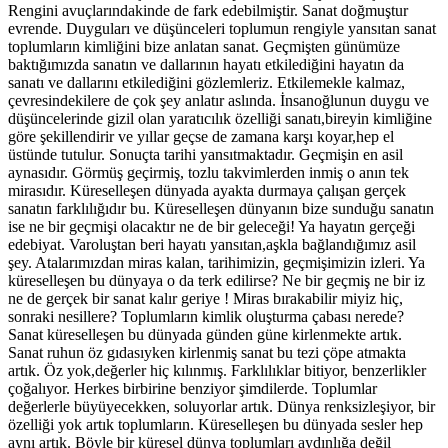
Rengini avuçlarındakinde de fark edebilmiştir. Sanat doğmuştur
evrende. Duyguları ve düşünceleri toplumun rengiyle yansıtan sanat
toplumların kimliğini bize anlatan sanat. Geçmişten günümüze
baktığımızda sanatın ve dallarının hayatı etkilediğini hayatın da
sanatı ve dallarını etkilediğini gözlemleriz. Etkilemekle kalmaz,
çevresindekilere de çok şey anlatır aslında. İnsanoğlunun duygu ve
düşüncelerinde gizil olan yaratıcılık özelliği sanatı,bireyin kimliğine
göre şekillendirir ve yıllar geçse de zamana karşı koyar,hep el
üstünde tutulur. Sonuçta tarihi yansıtmaktadır. Geçmişin en asil
aynasıdır. Görmüş geçirmiş, tozlu takvimlerden inmiş o anın tek
mirasıdır. Küreselleşen dünyada ayakta durmaya çalışan gerçek
sanatın farklılığıdır bu. Küreselleşen dünyanın bize sunduğu sanatın
ise ne bir geçmişi olacaktır ne de bir geleceği! Ya hayatın gerçeği
edebiyat. Varoluştan beri hayatı yansıtan,aşkla bağlandığımız asil
şey. Atalarımızdan miras kalan, tarihimizin, geçmişimizin izleri. Ya
küreselleşen bu dünyaya o da terk edilirse? Ne bir geçmiş ne bir iz
ne de gerçek bir sanat kalır geriye ! Miras bırakabilir miyiz hiç,
sonraki nesillere? Toplumların kimlik oluşturma çabası nerede?
Sanat küreselleşen bu dünyada günden güne kirlenmekte artık.
Sanat ruhun öz gıdasıyken kirlenmiş sanat bu tezi çöpe atmakta
artık. Öz yok,değerler hiç kılınmış. Farklılıklar bitiyor, benzerlikler
çoğalıyor. Herkes birbirine benziyor şimdilerde. Toplumlar
değerlerle büyüyecekken, soluyorlar artık. Dünya renksizleşiyor, bir
özelliği yok artık toplumların. Küreselleşen bu dünyada sesler hep
aynı artık. Böyle bir küresel dünya toplumları aydınlığa değil