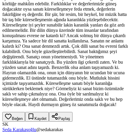
körlüğe mahkûm edebilir. Farklılıklar ve değerlerimizle güneş
doğacaktır oysa sanatı küreselleşmeye feda etmek, değerlerin
fakirliğine eş değerdir. Bir şiir, bir resim, bir heykel, bir müzik hatta
bir taş bile küreselleşmenin ağında karanlıkla yüzleşebilecektir.
Küreselleşme iyi şeyler sunabilir lakin karanlık yanları da göz ardı
edilmemelidir. Bir dilin dünya üzerinde tüm insanlar tarafından
konuşulması evrene ne katardı ki? Ancak solmuş bir dünya çıkardı
karşımıza. Ya sadece bir dil sanatta kullanılırsa. Sanatın ne anlamı
kalırdı ki? Ona sanat denmezdi artık. Çok dilli sanat bu evreni farklı
kılabilirdi. Onu böyle güzelleştirebilirdi. Sanat baktığımız şeyi
değiştirendi. Sanatçı onun yönetmeniydi. Ve yönetmen
farklılıklarıyla bir sanatçıydı. Bu yüzden ilgi çekerdi zaten. Ve bu
yüzden sanat adını taşırdı. Benzerlik olsa anlam taşıyamazdı ki.
Hayran olamazdık ona, onun için dünyanın bir ucundan bir ucuna
gidemezdik. El üstünde tutamazdık onu böyle. Mutluluk hissini
içimizde taşıyamazdık. Küreselleşme sanatı böyle karanlığa
sürüklerken beklemek niye? Görmeliyiz ki sanat bizim özümüzde
saklı ve sahip çıkmalıyız ona. Ona öyle bir sarılmalıyız ki
küreselleşmeye alet olmamalı. Değerlerimiz onda saklı ve bu hep
böyle olacak. Haydi durmayın güneş öz sanatımızla doğacak!
Beğen
Kaydet
Paylaş
SK
Seda Karakaşoğlu
@
sedakarakas