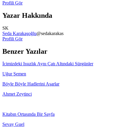
Profili Gör
Yazar Hakkında
SK
Seda Karakaşoğlu
@
sedakarakas
Profili Gör
Benzer Yazılar
İçimizdeki Issızlık Aynı Çatı Altındaki Sürgünler
Uğur Şemen
Böyle Böyle Hadlerini Aşarlar
Ahmet Zeytinci
Kitabın Ortasında Bir Sayfa
Sevay Guel