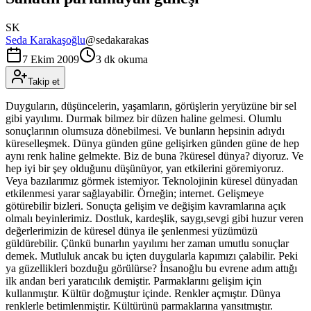
SK
Seda Karakaşoğlu
@
sedakarakas
7 Ekim 2009
3 dk okuma
Takip et
Duyguların, düşüncelerin, yaşamların, görüşlerin yeryüzüne bir sel
gibi yayılımı. Durmak bilmez bir düzen haline gelmesi. Olumlu
sonuçlarının olumsuza dönebilmesi. Ve bunların hepsinin adıydı
küreselleşmek. Dünya günden güne gelişirken günden güne de hep
aynı renk haline gelmekte. Biz de buna ?küresel dünya? diyoruz. Ve
hep iyi bir şey olduğunu düşünüyor, yan etkilerini göremiyoruz.
Veya bazılarımız görmek istemiyor. Teknolojinin küresel dünyadan
etkilenmesi yarar sağlayabilir. Örneğin; internet. Gelişmeye
götürebilir bizleri. Sonuçta gelişim ve değişim kavramlarına açık
olmalı beyinlerimiz. Dostluk, kardeşlik, saygı,sevgi gibi huzur veren
değerlerimizin de küresel dünya ile şenlenmesi yüzümüzü
güldürebilir. Çünkü bunarlın yayılımı her zaman umutlu sonuçlar
demek. Mutluluk ancak bu içten duygularla kapımızı çalabilir. Peki
ya güzellikleri bozduğu görülürse? İnsanoğlu bu evrene adım attığı
ilk andan beri yaratıcılık demiştir. Parmaklarını gelişim için
kullanmıştır. Kültür doğmuştur içinde. Renkler açmıştır. Dünya
renklerle betimlenmiştir. Kültürünü parmaklarına yansıtmıştır.