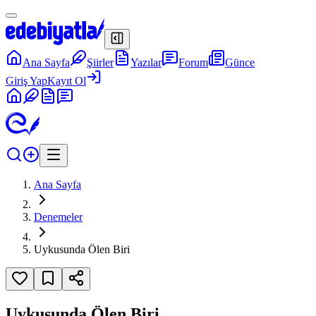
Ana Sayfa
Şiirler
Yazılar
Forum
Günce
Giriş Yap
Kayıt Ol
Ana Sayfa
Denemeler
Uykusunda Ölen Biri
Uykusunda Ölen Biri