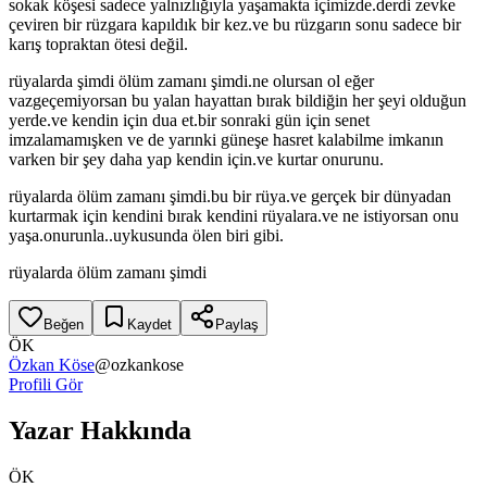
sokak köşesi sadece yalnızlığıyla yaşamakta içimizde.derdi zevke
çeviren bir rüzgara kapıldık bir kez.ve bu rüzgarın sonu sadece bir
karış topraktan ötesi değil.
rüyalarda şimdi ölüm zamanı şimdi.ne olursan ol eğer
vazgeçemiyorsan bu yalan hayattan bırak bildiğin her şeyi olduğun
yerde.ve kendin için dua et.bir sonraki gün için senet
imzalamamışken ve de yarınki güneşe hasret kalabilme imkanın
varken bir şey daha yap kendin için.ve kurtar onurunu.
rüyalarda ölüm zamanı şimdi.bu bir rüya.ve gerçek bir dünyadan
kurtarmak için kendini bırak kendini rüyalara.ve ne istiyorsan onu
yaşa.onurunla..uykusunda ölen biri gibi.
rüyalarda ölüm zamanı şimdi
Beğen
Kaydet
Paylaş
ÖK
Özkan Köse
@
ozkankose
Profili Gör
Yazar Hakkında
ÖK