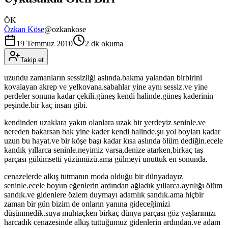
ÖK
Özkan Köse
@
ozkankose
19 Temmuz 2010
2 dk okuma
Takip et
uzundu zamanların sessizliği aslında.bakma yalandan birbirini
kovalayan akrep ve yelkovana.sabahlar yine aynı sessiz.ve yine
perdeler sonuna kadar çekili.güneş kendi halinde.güneş kaderinin
peşinde.bir kaç insan gibi.
kendinden uzaklara yakın olanlara uzak bir yerdeyiz seninle.ve
nereden bakarsan bak yine kader kendi halinde.şu yol boyları kadar
uzun bu hayat.ve bir köşe başı kadar kısa aslında ölüm dediğin.ecele
kandık yıllarca seninle.neyimiz varsa,denize atarken,birkaç taş
parçası gülümsetti yüzümüzü.ama gülmeyi unuttuk en sonunda.
cenazelerde alkış tutmanın moda olduğu bir dünyadayız
seninle.ecele boyun eğenlerin ardından ağladık yıllarca.ayrılığı ölüm
sandık.ve gidenlere özlem duymayı adamlık sandık.ama hiçbir
zaman bir gün bizim de onların yanına gideceğimizi
düşünmedik.suya muhtaçken birkaç dünya parçası göz yaşlarımızı
harcadık cenazesinde alkış tuttuğumuz gidenlerin ardından.ve adam