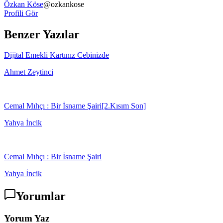
Özkan Köse
@
ozkankose
Profili Gör
Benzer Yazılar
Dijital Emekli Kartınız Cebinizde
Ahmet Zeytinci
Cemal Mıhçı : Bir İsname Şairi[2.Kısım Son]
Yahya İncik
Cemal Mıhçı : Bir İsname Şairi
Yahya İncik
Yorumlar
Yorum Yaz