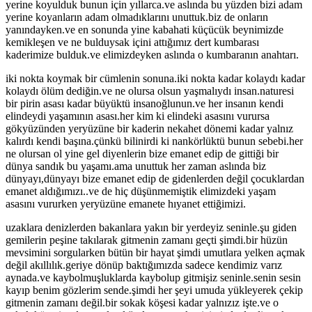
yerine koyulduk bunun için yıllarca.ve aslında bu yüzden bizi adam
yerine koyanların adam olmadıklarını unuttuk.biz de onların
yanındayken.ve en sonunda yine kabahati küçücük beynimizde
kemikleşen ve ne bulduysak içini attığımız dert kumbarası
kaderimize bulduk.ve elimizdeyken aslında o kumbaranın anahtarı.
iki nokta koymak bir cümlenin sonuna.iki nokta kadar kolaydı kadar
kolaydı ölüm dediğin.ve ne olursa olsun yaşmalıydı insan.naturesi
bir pirin asası kadar büyüktü insanoğlunun.ve her insanın kendi
elindeydi yaşamının asası.her kim ki elindeki asasını vurursa
gökyüzünden yeryüzüne bir kaderin nekahet dönemi kadar yalnız
kalırdı kendi başına.çünkü bilinirdi ki nankörlüktü bunun sebebi.her
ne olursan ol yine gel diyenlerin bize emanet edip de gittiği bir
dünya sandık bu yaşamı.ama unuttuk her zaman aslında biz
dünyayı,dünyayı bize emanet edip de gidenlerden değil çocuklardan
emanet aldığımızı..ve de hiç düşünmemiştik elimizdeki yaşam
asasını vururken yeryüzüne emanete hıyanet ettiğimizi.
uzaklara denizlerden bakanlara yakın bir yerdeyiz seninle.şu giden
gemilerin peşine takılarak gitmenin zamanı geçti şimdi.bir hüzün
mevsimini sorgularken bütün bir hayat şimdi umutlara yelken açmak
değil akıllılık.geriye dönüp baktığımızda sadece kendimiz varız
aynada.ve kaybolmuşluklarda kaybolup gitmişiz seninle.senin sesin
kayıp benim gözlerim sende.şimdi her şeyi umuda yükleyerek çekip
gitmenin zamanı değil.bir sokak köşesi kadar yalnızız işte.ve o