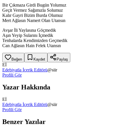
Bir Çıkmaza Girdi Bugün Yolumuz
Geçit Vermez Sağımızla Solumuz
Kalır Gayri Bizim Burda Olumuz
Mert Ağlasın Namert Olan Utansın
Avşar İli Yaylasına Göçmedik
Aşın Yeyip Sularını İçmedik
Tenhalarda Kendimizden Geçmedik
Can Ağlasın Hain Felek Utansın
Beğen
Kaydet
Paylaş
Eİ
Edebiyatla İçerik Editörü
@
siir
Profili Gör
Yazar Hakkında
Eİ
Edebiyatla İçerik Editörü
@
siir
Profili Gör
Benzer Yazılar