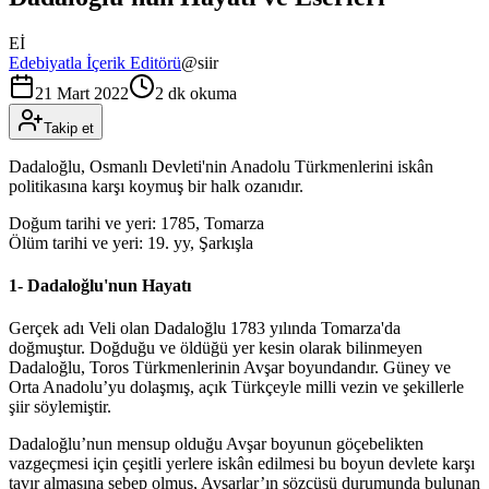
Eİ
Edebiyatla İçerik Editörü
@
siir
21 Mart 2022
2 dk okuma
Takip et
Dadaloğlu, Osmanlı Devleti'nin Anadolu Türkmenlerini iskân
politikasına karşı koymuş bir halk ozanıdır.
Doğum tarihi ve yeri: 1785, Tomarza
Ölüm tarihi ve yeri: 19. yy, Şarkışla
1- Dadaloğlu'nun Hayatı
Gerçek adı Veli olan Dadaloğlu 1783 yılında Tomarza'da
doğmuştur. Doğduğu ve öldüğü yer kesin olarak bilinmeyen
Dadaloğlu, Toros Türkmenlerinin Avşar boyundandır. Güney ve
Orta Anadolu’yu dolaşmış, açık Türkçeyle milli vezin ve şekillerle
şiir söylemiştir.
Dadaloğlu’nun mensup olduğu Avşar boyunun göçebelikten
vazgeçmesi için çeşitli yerlere iskân edilmesi bu boyun devlete karşı
tavır almasına sebep olmuş, Avşarlar’ın sözcüsü durumunda bulunan