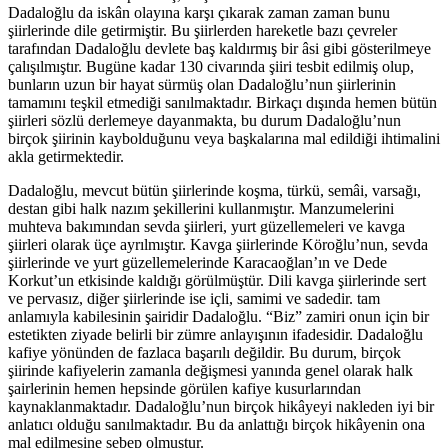
Dadaloğlu da iskân olayına karşı çıkarak zaman zaman bunu
şiirlerinde dile getirmiştir. Bu şiirlerden hareketle bazı çevreler
tarafından Dadaloğlu devlete baş kaldırmış bir âsi gibi gösterilmeye
çalışılmıştır. Bugüne kadar 130 civarında şiiri tesbit edilmiş olup,
bunların uzun bir hayat sürmüş olan Dadaloğlu’nun şiirlerinin
tamamını teşkil etmediği sanılmaktadır. Birkaçı dışında hemen bütün
şiirleri sözlü derlemeye dayanmakta, bu durum Dadaloğlu’nun
birçok şiirinin kaybolduğunu veya başkalarına mal edildiği ihtimalini
akla getirmektedir.
Dadaloğlu, mevcut bütün şiirlerinde koşma, türkü, semâi, varsağı,
destan gibi halk nazım şekillerini kullanmıştır. Manzumelerini
muhteva bakımından sevda şiirleri, yurt güzellemeleri ve kavga
şiirleri olarak üçe ayrılmıştır. Kavga şiirlerinde Köroğlu’nun, sevda
şiirlerinde ve yurt güzellemelerinde Karacaoğlan’ın ve Dede
Korkut’un etkisinde kaldığı görülmüştür. Dili kavga şiirlerinde sert
ve pervasız, diğer şiirlerinde ise içli, samimi ve sadedir. tam
anlamıyla kabilesinin şairidir Dadaloğlu. “Biz” zamiri onun için bir
estetikten ziyade belirli bir zümre anlayışının ifadesidir. Dadaloğlu
kafiye yönünden de fazlaca başarılı değildir. Bu durum, birçok
şiirinde kafiyelerin zamanla değişmesi yanında genel olarak halk
şairlerinin hemen hepsinde görülen kafiye kusurlarından
kaynaklanmaktadır. Dadaloğlu’nun birçok hikâyeyi nakleden iyi bir
anlatıcı olduğu sanılmaktadır. Bu da anlattığı birçok hikâyenin ona
mal edilmesine sebep olmuştur.