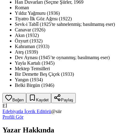
Han Duvarları (Seçme Şiirler, 1969
Roman
Yıldız Yağmuru (1936)
Tiyatro İlk Göz Ağrısı (1922)
Sevk-i Tabîî (1925'te sahnelenmiş; basılmamış eser)
Canavar (1926)
Akın (1932)
Özyurt (1932)
Kahraman (1933)
Ateş (1939)
Dev Aynası (1945’te oynanmış; basılmamış eser)
Yayla Kartalı (1945)
Mektep Temsilleri
Bir Demette Beş Çiçek (1933)
Yangın (1934)
Belki Birgün (1946)
Beğen
Kaydet
Paylaş
Eİ
Edebiyatla İçerik Editörü
@
siir
Profili Gör
Yazar Hakkında