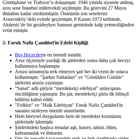
Gümüşhane ve Trabzon’u dolaşmıştır. 1946 yılında siyasete atılmış,
aynı sene İstanbul milletvekili seçilmiştir. Bu görevini 27 Mayıs
ihtilaline kadar sürdürmüştür. Ömrünün son senelerini
Arnavutköy’deki evinde geçirmiştir. 8 Kasım 1973 tarihinde,
Akdeniz’de bir gezideyken Samsun gemisinde kalp yetmezliğinden
vefat etmiştir.
2- Faruk Nafiz Çamlıbel'in Edebi Kişiliği
Beş Hececiler
in en önemli ismidir.
Aruz ölçüsüyle yazdığı ilk şiirlerden sonra daha çok heceyi
kullanmaya başlamıştır.
Aruzu tamamıyla terk etmeyen şair her iki vezni de ustaca
kullanmıştır. "Şarkın Sultanları" ve "Gönülden Gönüle"
şiirlerini aruzla yazmıştır.
“Sanat” adlı şiiriyle “memleketçi edebiyat” anlayışının
öncülüğünü yapmıştır. Bu şiir, memleketçi şiirin ilk bilinçli
bildirisi kabul edilir.
"Folklor" ve "Halk Edebiyatı" Faruk Nafiz Çamlıbel'in
sanatını süsleyen önemli unsurlardır.
Hem bireysel duygularını hem de memleket konularını
şiirlerinde işlemiştir.
Şiirlerindeki başlıca temalar aşk, hasret, tabiat, ölüm,
kahramanlık ve ihtirastır.
Düş ile gerçeği kaynaştırdığı epik ve lirik özellikteki şiirler