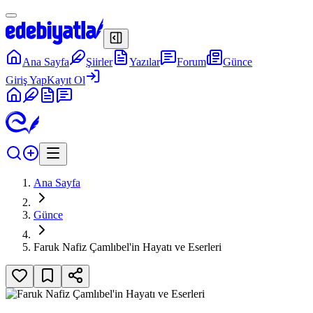
Ana Sayfa
Şiirler
Yazılar
Forum
Günce
Giriş Yap
Kayıt Ol
Ana Sayfa
Günce
Faruk Nafiz Çamlıbel'in Hayatı ve Eserleri