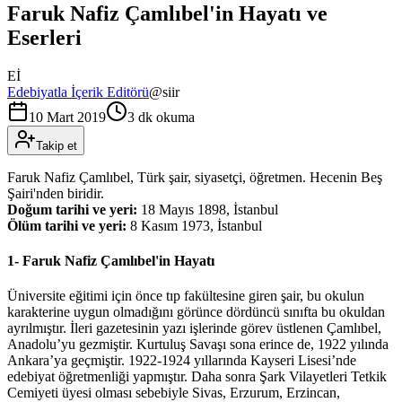
Faruk Nafiz Çamlıbel'in Hayatı ve
Eserleri
Eİ
Edebiyatla İçerik Editörü
@
siir
10 Mart 2019
3 dk okuma
Takip et
Faruk Nafiz Çamlıbel, Türk şair, siyasetçi, öğretmen. Hecenin Beş
Şairi'nden biridir.
Doğum tarihi ve yeri:
18 Mayıs 1898, İstanbul
Ölüm tarihi ve yeri:
8 Kasım 1973, İstanbul
1- Faruk Nafiz Çamlıbel'in Hayatı
Üniversite eğitimi için önce tıp fakültesine giren şair, bu okulun
karakterine uygun olmadığını görünce dördüncü sınıfta bu okuldan
ayrılmıştır. İleri gazetesinin yazı işlerinde görev üstlenen Çamlıbel,
Anadolu’yu gezmiştir. Kurtuluş Savaşı sona erince de, 1922 yılında
Ankara’ya geçmiştir. 1922-1924 yıllarında Kayseri Lisesi’nde
edebiyat öğretmenliği yapmıştır. Daha sonra Şark Vilayetleri Tetkik
Cemiyeti üyesi olması sebebiyle Sivas, Erzurum, Erzincan,