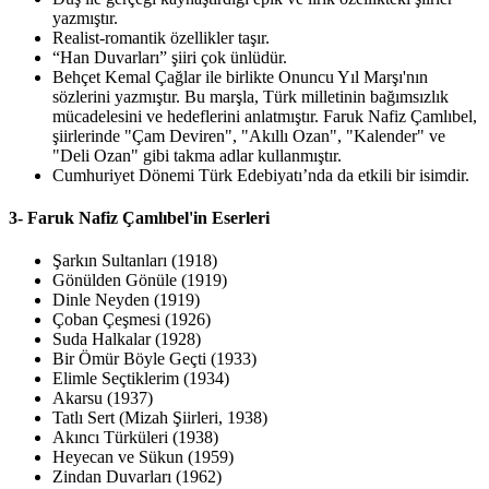
yazmıştır.
Realist-romantik özellikler taşır.
“Han Duvarları” şiiri çok ünlüdür.
Behçet Kemal Çağlar ile birlikte Onuncu Yıl Marşı'nın
sözlerini yazmıştır. Bu marşla, Türk milletinin bağımsızlık
mücadelesini ve hedeflerini anlatmıştır. Faruk Nafiz Çamlıbel,
şiirlerinde "Çam Deviren", "Akıllı Ozan", "Kalender" ve
"Deli Ozan" gibi takma adlar kullanmıştır.
Cumhuriyet Dönemi Türk Edebiyatı’nda da etkili bir isimdir.
3- Faruk Nafiz Çamlıbel'in Eserleri
Şarkın Sultanları (1918)
Gönülden Gönüle (1919)
Dinle Neyden (1919)
Çoban Çeşmesi (1926)
Suda Halkalar (1928)
Bir Ömür Böyle Geçti (1933)
Elimle Seçtiklerim (1934)
Akarsu (1937)
Tatlı Sert (Mizah Şiirleri, 1938)
Akıncı Türküleri (1938)
Heyecan ve Sükun (1959)
Zindan Duvarları (1962)