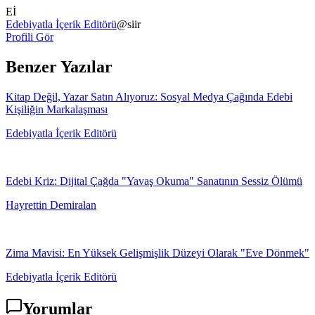
Eİ
Edebiyatla İçerik Editörü
@
siir
Profili Gör
Benzer Yazılar
Kitap Değil, Yazar Satın Alıyoruz: Sosyal Medya Çağında Edebi
Kişiliğin Markalaşması
Edebiyatla İçerik Editörü
Edebi Kriz: Dijital Çağda "Yavaş Okuma" Sanatının Sessiz Ölümü
Hayrettin Demiralan
Zima Mavisi: En Yüksek Gelişmişlik Düzeyi Olarak "Eve Dönmek"
Edebiyatla İçerik Editörü
Yorumlar