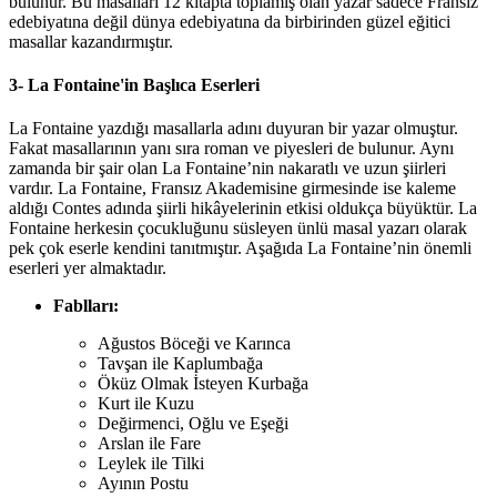
bulunur. Bu masalları 12 kitapta toplamış olan yazar sadece Fransız
edebiyatına değil dünya edebiyatına da birbirinden güzel eğitici
masallar kazandırmıştır.
3- La Fontaine'in Başlıca Eserleri
La Fontaine yazdığı masallarla adını duyuran bir yazar olmuştur.
Fakat masallarının yanı sıra roman ve piyesleri de bulunur. Aynı
zamanda bir şair olan La Fontaine’nin nakaratlı ve uzun şiirleri
vardır. La Fontaine, Fransız Akademisine girmesinde ise kaleme
aldığı Contes adında şiirli hikâyelerinin etkisi oldukça büyüktür. La
Fontaine herkesin çocukluğunu süsleyen ünlü masal yazarı olarak
pek çok eserle kendini tanıtmıştır. Aşağıda La Fontaine’nin önemli
eserleri yer almaktadır.
Fablları:
Ağustos Böceği ve Karınca
Tavşan ile Kaplumbağa
Öküz Olmak İsteyen Kurbağa
Kurt ile Kuzu
Değirmenci, Oğlu ve Eşeği
Arslan ile Fare
Leylek ile Tilki
Ayının Postu