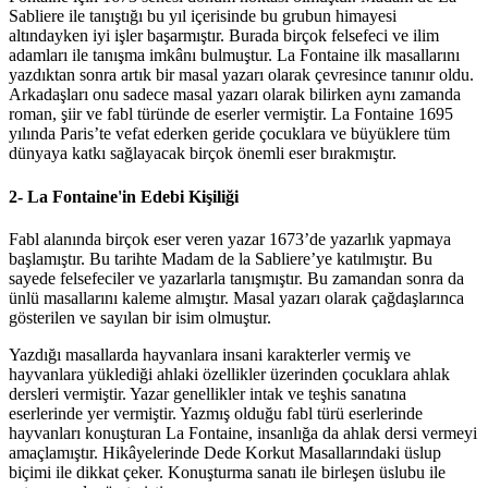
Sabliere ile tanıştığı bu yıl içerisinde bu grubun himayesi
altındayken iyi işler başarmıştır. Burada birçok felsefeci ve ilim
adamları ile tanışma imkânı bulmuştur. La Fontaine ilk masallarını
yazdıktan sonra artık bir masal yazarı olarak çevresince tanınır oldu.
Arkadaşları onu sadece masal yazarı olarak bilirken aynı zamanda
roman, şiir ve fabl türünde de eserler vermiştir. La Fontaine 1695
yılında Paris’te vefat ederken geride çocuklara ve büyüklere tüm
dünyaya katkı sağlayacak birçok önemli eser bırakmıştır.
2- La Fontaine'in Edebi Kişiliği
Fabl alanında birçok eser veren yazar 1673’de yazarlık yapmaya
başlamıştır. Bu tarihte Madam de la Sabliere’ye katılmıştır. Bu
sayede felsefeciler ve yazarlarla tanışmıştır. Bu zamandan sonra da
ünlü masallarını kaleme almıştır. Masal yazarı olarak çağdaşlarınca
gösterilen ve sayılan bir isim olmuştur.
Yazdığı masallarda hayvanlara insani karakterler vermiş ve
hayvanlara yüklediği ahlaki özellikler üzerinden çocuklara ahlak
dersleri vermiştir. Yazar genellikler intak ve teşhis sanatına
eserlerinde yer vermiştir. Yazmış olduğu fabl türü eserlerinde
hayvanları konuşturan La Fontaine, insanlığa da ahlak dersi vermeyi
amaçlamıştır. Hikâyelerinde Dede Korkut Masallarındaki üslup
biçimi ile dikkat çeker. Konuşturma sanatı ile birleşen üslubu ile