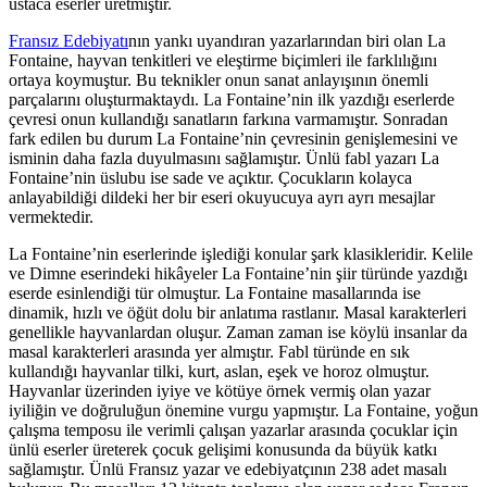
ustaca eserler üretmiştir.
Fransız Edebiyatı
nın yankı uyandıran yazarlarından biri olan La
Fontaine, hayvan tenkitleri ve eleştirme biçimleri ile farklılığını
ortaya koymuştur. Bu teknikler onun sanat anlayışının önemli
parçalarını oluşturmaktaydı. La Fontaine’nin ilk yazdığı eserlerde
çevresi onun kullandığı sanatların farkına varmamıştır. Sonradan
fark edilen bu durum La Fontaine’nin çevresinin genişlemesini ve
isminin daha fazla duyulmasını sağlamıştır. Ünlü fabl yazarı La
Fontaine’nin üslubu ise sade ve açıktır. Çocukların kolayca
anlayabildiği dildeki her bir eseri okuyucuya ayrı ayrı mesajlar
vermektedir.
La Fontaine’nin eserlerinde işlediği konular şark klasikleridir. Kelile
ve Dimne eserindeki hikâyeler La Fontaine’nin şiir türünde yazdığı
eserde esinlendiği tür olmuştur. La Fontaine masallarında ise
dinamik, hızlı ve öğüt dolu bir anlatıma rastlanır. Masal karakterleri
genellikle hayvanlardan oluşur. Zaman zaman ise köylü insanlar da
masal karakterleri arasında yer almıştır. Fabl türünde en sık
kullandığı hayvanlar tilki, kurt, aslan, eşek ve horoz olmuştur.
Hayvanlar üzerinden iyiye ve kötüye örnek vermiş olan yazar
iyiliğin ve doğruluğun önemine vurgu yapmıştır. La Fontaine, yoğun
çalışma temposu ile verimli çalışan yazarlar arasında çocuklar için
ünlü eserler üreterek çocuk gelişimi konusunda da büyük katkı
sağlamıştır. Ünlü Fransız yazar ve edebiyatçının 238 adet masalı