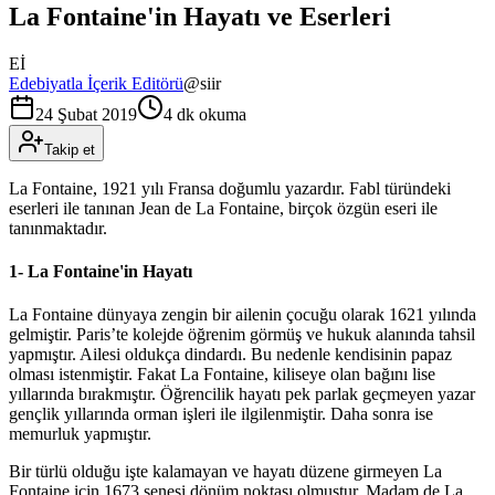
La Fontaine'in Hayatı ve Eserleri
Eİ
Edebiyatla İçerik Editörü
@
siir
24 Şubat 2019
4 dk okuma
Takip et
La Fontaine, 1921 yılı Fransa doğumlu yazardır. Fabl türündeki
eserleri ile tanınan Jean de La Fontaine, birçok özgün eseri ile
tanınmaktadır.
1- La Fontaine'in Hayatı
La Fontaine dünyaya zengin bir ailenin çocuğu olarak 1621 yılında
gelmiştir. Paris’te kolejde öğrenim görmüş ve hukuk alanında tahsil
yapmıştır. Ailesi oldukça dindardı. Bu nedenle kendisinin papaz
olması istenmiştir. Fakat La Fontaine, kiliseye olan bağını lise
yıllarında bırakmıştır. Öğrencilik hayatı pek parlak geçmeyen yazar
gençlik yıllarında orman işleri ile ilgilenmiştir. Daha sonra ise
memurluk yapmıştır.
Bir türlü olduğu işte kalamayan ve hayatı düzene girmeyen La
Fontaine için 1673 senesi dönüm noktası olmuştur. Madam de La