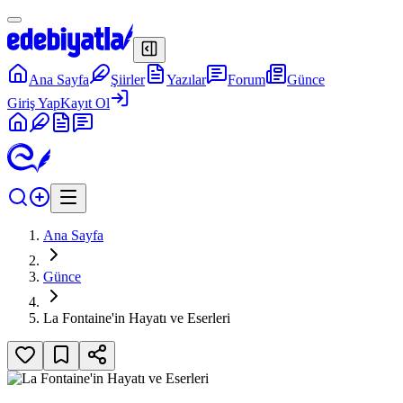
Ana Sayfa
Şiirler
Yazılar
Forum
Günce
Giriş Yap
Kayıt Ol
Ana Sayfa
Günce
La Fontaine'in Hayatı ve Eserleri