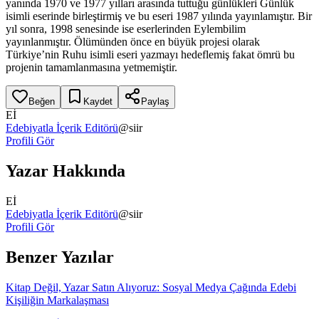
yanında 1970 ve 1977 yılları arasında tuttuğu günlükleri Günlük
isimli eserinde birleştirmiş ve bu eseri 1987 yılında yayınlamıştır. Bir
yıl sonra, 1998 senesinde ise eserlerinden Eylembilim
yayınlanmıştır. Ölümünden önce en büyük projesi olarak
Türkiye’nin Ruhu isimli eseri yazmayı hedeflemiş fakat ömrü bu
projenin tamamlanmasına yetmemiştir.
Beğen
Kaydet
Paylaş
Eİ
Edebiyatla İçerik Editörü
@
siir
Profili Gör
Yazar Hakkında
Eİ
Edebiyatla İçerik Editörü
@
siir
Profili Gör
Benzer Yazılar
Kitap Değil, Yazar Satın Alıyoruz: Sosyal Medya Çağında Edebi
Kişiliğin Markalaşması