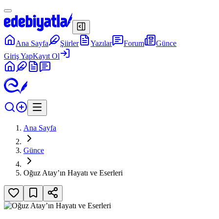
Ana Sayfa
Şiirler
Yazılar
Forum
Günce
Giriş Yap
Kayıt Ol
Ana Sayfa
Günce
Oğuz Atay’ın Hayatı ve Eserleri