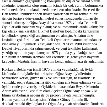
eser izlenimler, çağrışımlar, iç konuşmalar, düşler ve ruhsal olarak
çözümler içermekte olup romanın içinde bir çok ayrıntı bulunmakta
ve bu nedenle tam olarak özetlenmesi zor olmaktadır. Bu eseri ile
Batı romanı tekniklerinden ustaca yararlanan yazar romanını bir
gencin burjuva dünyasından nefret etmesi sonucunda intiharı ile
sonuçlandırmıştır. Oğuz Atay daha sonra 1973 yılında Tehlikeli
Oyunlar adlı romanını yayınlamış ve bu romanında arada kalmış bir
kişi olarak ana karakter Hikmet Benol’un toplumdaki kargaşanın
temelindeki gerçekliği araştırmasını ele almıştır. Anlatım tarzı
kesinlikle çok farklı olan Tehlikeli Oyunlar romanının ardından ise
yine aynı yıl Oyunlarla Yaşayanlar adlı 1979 ve 1980 yıllarında
Devlet Tiyatrolarında sahnelenecek ve yeni teknikler kullanarak
yazdığı oyununu yayımlamıştır. 1975 yılında yayınladığı eseri olan
Bir Bilim Adamının Romanı adlı eserinde ise genç yaşta hayatını
kaybeden Mustafa İnan’ın hayatını kendi anlatım tarzı ile anlatmıştır.
Korkuyu Beklerken isimli 1975 yılında yayınladığı tek öykü
kitabında tüm öykülerini birleştiren Oğuz Atay, öykülerinin
bazılarında korku, güvensizlik ve umutsuzluğu, bazılarında ise
yalnızlık, suç, yabancılaşma gibi konuları ana tema edinmiş ve tüm
öykülerinde yer vermiştir. Öykülerinin arasından Beyaz Mantolu
Adam adlı eserini kısa film olarak çeken Oğuz Atay ne yazık ki
filmin kaybolması nedeni ile bu projeyi hayata geçirememiştir.
Bunun yanında Arkadaş isimli Yılmaz Güney filminin ilk
dakikalarındaki diyalogları ise Oğuz Atay’a ait olmaktadır. Bunların