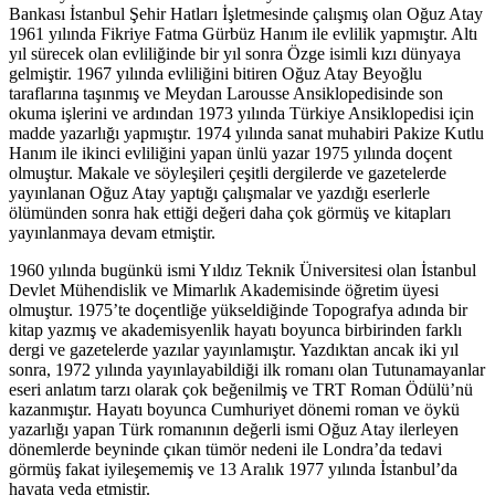
Bankası İstanbul Şehir Hatları İşletmesinde çalışmış olan Oğuz Atay
1961 yılında Fikriye Fatma Gürbüz Hanım ile evlilik yapmıştır. Altı
yıl sürecek olan evliliğinde bir yıl sonra Özge isimli kızı dünyaya
gelmiştir. 1967 yılında evliliğini bitiren Oğuz Atay Beyoğlu
taraflarına taşınmış ve Meydan Larousse Ansiklopedisinde son
okuma işlerini ve ardından 1973 yılında Türkiye Ansiklopedisi için
madde yazarlığı yapmıştır. 1974 yılında sanat muhabiri Pakize Kutlu
Hanım ile ikinci evliliğini yapan ünlü yazar 1975 yılında doçent
olmuştur. Makale ve söyleşileri çeşitli dergilerde ve gazetelerde
yayınlanan Oğuz Atay yaptığı çalışmalar ve yazdığı eserlerle
ölümünden sonra hak ettiği değeri daha çok görmüş ve kitapları
yayınlanmaya devam etmiştir.
1960 yılında bugünkü ismi Yıldız Teknik Üniversitesi olan İstanbul
Devlet Mühendislik ve Mimarlık Akademisinde öğretim üyesi
olmuştur. 1975’te doçentliğe yükseldiğinde Topografya adında bir
kitap yazmış ve akademisyenlik hayatı boyunca birbirinden farklı
dergi ve gazetelerde yazılar yayınlamıştır. Yazdıktan ancak iki yıl
sonra, 1972 yılında yayınlayabildiği ilk romanı olan Tutunamayanlar
eseri anlatım tarzı olarak çok beğenilmiş ve TRT Roman Ödülü’nü
kazanmıştır. Hayatı boyunca Cumhuriyet dönemi roman ve öykü
yazarlığı yapan Türk romanının değerli ismi Oğuz Atay ilerleyen
dönemlerde beyninde çıkan tümör nedeni ile Londra’da tedavi
görmüş fakat iyileşememiş ve 13 Aralık 1977 yılında İstanbul’da
hayata veda etmiştir.