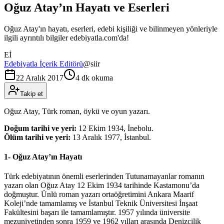
Oğuz Atay’ın Hayatı ve Eserleri
Oğuz Atay'ın hayatı, eserleri, edebi kişiliği ve bilinmeyen yönleriyle
ilgili ayrıntılı bilgiler edebiyatla.com'da!
Eİ
Edebiyatla İçerik Editörü
@
siir
22 Aralık 2017
4 dk okuma
Takip et
Oğuz Atay, Türk roman, öykü ve oyun yazarı.
Doğum tarihi ve yeri:
12 Ekim 1934, İnebolu.
Ölüm tarihi ve yeri:
13 Aralık 1977, İstanbul.
1- Oğuz Atay’ın Hayatı
Türk edebiyatının önemli eserlerinden Tutunamayanlar romanın
yazarı olan Oğuz Atay 12 Ekim 1934 tarihinde Kastamonu’da
doğmuştur. Ünlü roman yazarı ortaöğretimini Ankara Maarif
Koleji’nde tamamlamış ve İstanbul Teknik Üniversitesi İnşaat
Fakültesini başarı ile tamamlamıştır. 1957 yılında üniversite
mezuniyetinden sonra 1959 ve 1962 yılları arasında Denizcilik