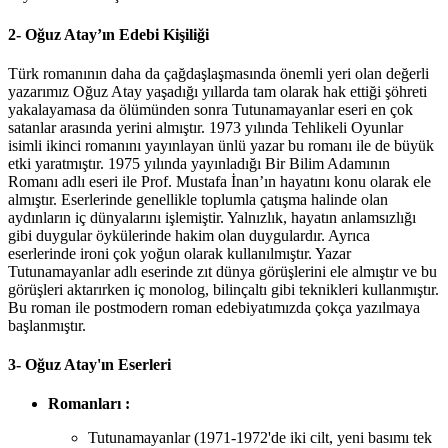
2- Oğuz Atay’ın Edebi Kişiliği
Türk romanının daha da çağdaşlaşmasında önemli yeri olan değerli
yazarımız Oğuz Atay yaşadığı yıllarda tam olarak hak ettiği şöhreti
yakalayamasa da ölümünden sonra Tutunamayanlar eseri en çok
satanlar arasında yerini almıştır. 1973 yılında Tehlikeli Oyunlar
isimli ikinci romanını yayınlayan ünlü yazar bu romanı ile de büyük
etki yaratmıştır. 1975 yılında yayınladığı Bir Bilim Adamının
Romanı adlı eseri ile Prof. Mustafa İnan’ın hayatını konu olarak ele
almıştır. Eserlerinde genellikle toplumla çatışma halinde olan
aydınların iç dünyalarını işlemiştir. Yalnızlık, hayatın anlamsızlığı
gibi duygular öykülerinde hakim olan duygulardır. Ayrıca
eserlerinde ironi çok yoğun olarak kullanılmıştır. Yazar
Tutunamayanlar adlı eserinde zıt dünya görüşlerini ele almıştır ve bu
görüşleri aktarırken iç monolog, bilinçaltı gibi teknikleri kullanmıştır.
Bu roman ile postmodern roman edebiyatımızda çokça yazılmaya
başlanmıştır.
3- Oğuz Atay'ın Eserleri
Romanları
:
Tutunamayanlar (1971-1972'de iki cilt, yeni basımı tek