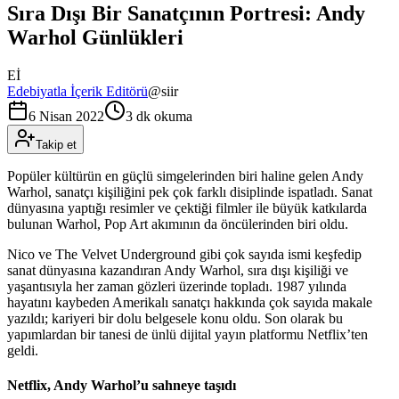
Sıra Dışı Bir Sanatçının Portresi: Andy
Warhol Günlükleri
Eİ
Edebiyatla İçerik Editörü
@
siir
6 Nisan 2022
3 dk okuma
Takip et
Popüler kültürün en güçlü simgelerinden biri haline gelen Andy
Warhol, sanatçı kişiliğini pek çok farklı disiplinde ispatladı. Sanat
dünyasına yaptığı resimler ve çektiği filmler ile büyük katkılarda
bulunan Warhol, Pop Art akımının da öncülerinden biri oldu.
Nico ve The Velvet Underground gibi çok sayıda ismi keşfedip
sanat dünyasına kazandıran Andy Warhol, sıra dışı kişiliği ve
yaşantısıyla her zaman gözleri üzerinde topladı. 1987 yılında
hayatını kaybeden Amerikalı sanatçı hakkında çok sayıda makale
yazıldı; kariyeri bir dolu belgesele konu oldu. Son olarak bu
yapımlardan bir tanesi de ünlü dijital yayın platformu Netflix’ten
geldi.
Netflix, Andy Warhol’u sahneye taşıdı