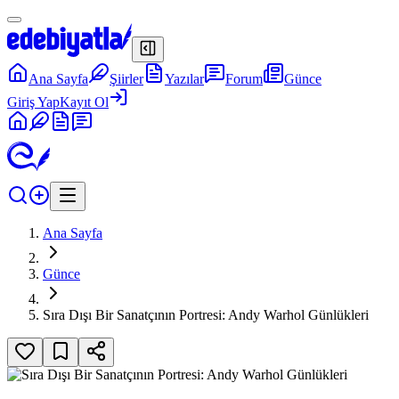
Ana Sayfa
Şiirler
Yazılar
Forum
Günce
Giriş Yap
Kayıt Ol
Ana Sayfa
Günce
Sıra Dışı Bir Sanatçının Portresi: Andy Warhol Günlükleri