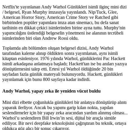
Netflix'te yayınlanan Andy Warhol Günlükleri isimli ilginç mini dizi
/ belgesel, Ryan Murphy imzasıyla yayınlandı. Nip/Tuck, Glee,
American Horror Story, American Crime Story ve Ratched gibi
birbirinden popüler yapımlara imza atan sinemacı, bu defa sanat
tarihinin en dikkat çekici isimlerinden birine ayna tuttu. Murphy'nin
yapımcılığını üstlendiği belgeselin yönetmeni ise alanının tecrübeli
isimlerinden biri olan Andrew Rossi oldu.
Toplamda altı bölümden oluşan belgesel dizisi, Andy Warhol
tarafından kaleme alınıp öldükten sonra yayımlanan, aynı isimli
kitaptan esinleniyor. 1976 yılında Warhol, günlüklerini Pac Hackett
isimli arkadaşına anlatmaya başladı; Hackett'tan ise bu anıları yazıya
dönüştürmesini talep etti. Ertesi yıl Warhol öldüğünde 20 bin
sayfadan fazla günlük materyali bulunuyordu. Hackett, günlükleri
yayınlamak için bunu 800 sayfaya kadar indirdi.
Andy Warhol, yapay zeka ile yeniden vücut buldu
Mini dizi elbette çoğunlukla günlükleri bir anlatıya dönüştürüp alıntı
yaparak ilerliyor. Ancak bu yapımı garip kılan nokta, yapılan
seslendirmeler için bir yapay zeka aracından yardım alınmış olması...
Warhol’u seslendiren Bill Irwin’in sesi, dijital bir araçla simüle
ediliyor. Bir nevi deepfake teknolojisini çağrıştıran bu teknik, ortaya
oldukça göz alıcı bir sonuç çıkarıyor.