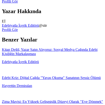
Profili Gör
Yazar Hakkında
Eİ
Edebiyatla İçerik Editörü
@
siir
Profili Gör
Benzer Yazılar
Kitap Değil, Yazar Satın Alıyoruz: Sosyal Medya Çağında Edebi
Kişiliğin Markalaşması
Edebiyatla İçerik Editörü
Edebi Kriz: Dijital Çağda "Yavaş Okuma" Sanatının Sessiz Ölümü
Hayrettin Demiralan
Zima Mavisi: En Yüksek Gelişmişlik Düzeyi Olarak "Eve Dönmek"