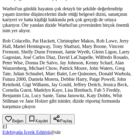
Warhol'un günlük hayatını çok detaylı bir şekilde değerlendirip
yaşam üzerine düşüncelerini ifade ettiği belgesel dizisi, sanatçının
kariyeri ve hatta kişiliği hakkında pek çok gerçeği de ortaya
çıkarıyor. Öte yandan dizide Warhol'un çevresinden birçok önemli
isim yer alıyor.
Bob Colacello, Pat Hackett, Christopher Makos, Rob Lowe, Jerry
Hall, Mariel Hemingway, Tony Shafrazi, Mary Boone, Vincent
Fremont, Shelly Dunn Fremont, Jamie Wyeth, Glenn Ligon, Larry
Gagosian, José Carlos Diaz, David LaChapelle, Wilfredo Rosado,
Peter Wise, Donna De Salvo, Jay Johnson, Kenny Scharf, Alan
Wanzenberg, Michael Chow, Patrick Moore, John Waters, Greg
Tate, Julian Schnabel, Marc Balet, Lee Quinones, Donald Warhola,
Futura 2000, Daniela Morera, Debbie Harry, Paige Powell, John
Reinhold, Gigi Williams, Jay Gould, Jeffrey Deitch, Jessica Beck,
Cornelia Guest, Madelyn Kaye, Lisa Birnbach, Fab 5 Freddy,
Benjamin Liu, Lucy Sante, Tama Janowitz, Katy Dobbs, Whit
Stillman ve Jane Holzer gibi isimler, dizide röportaj formunda
karşımıza çıkıyor.
Beğen
Kaydet
Paylaş
Eİ
Edebiyatla İçerik Editörü
@
siir