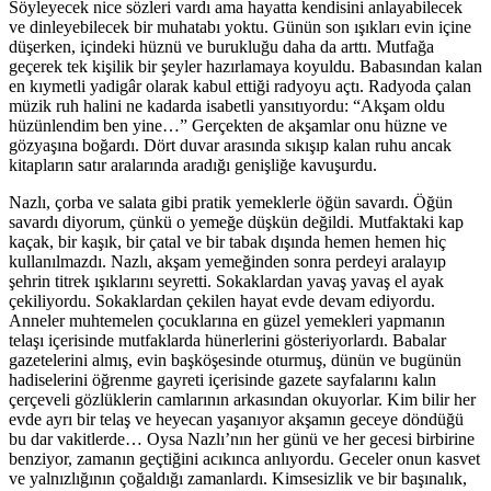
Söyleyecek nice sözleri vardı ama hayatta kendisini anlayabilecek
ve dinleyebilecek bir muhatabı yoktu. Günün son ışıkları evin içine
düşerken, içindeki hüznü ve burukluğu daha da arttı. Mutfağa
geçerek tek kişilik bir şeyler hazırlamaya koyuldu. Babasından kalan
en kıymetli yadigâr olarak kabul ettiği radyoyu açtı. Radyoda çalan
müzik ruh halini ne kadarda isabetli yansıtıyordu: “Akşam oldu
hüzünlendim ben yine…” Gerçekten de akşamlar onu hüzne ve
gözyaşına boğardı. Dört duvar arasında sıkışıp kalan ruhu ancak
kitapların satır aralarında aradığı genişliğe kavuşurdu.
Nazlı, çorba ve salata gibi pratik yemeklerle öğün savardı. Öğün
savardı diyorum, çünkü o yemeğe düşkün değildi. Mutfaktaki kap
kaçak, bir kaşık, bir çatal ve bir tabak dışında hemen hemen hiç
kullanılmazdı. Nazlı, akşam yemeğinden sonra perdeyi aralayıp
şehrin titrek ışıklarını seyretti. Sokaklardan yavaş yavaş el ayak
çekiliyordu. Sokaklardan çekilen hayat evde devam ediyordu.
Anneler muhtemelen çocuklarına en güzel yemekleri yapmanın
telaşı içerisinde mutfaklarda hünerlerini gösteriyorlardı. Babalar
gazetelerini almış, evin başköşesinde oturmuş, dünün ve bugünün
hadiselerini öğrenme gayreti içerisinde gazete sayfalarını kalın
çerçeveli gözlüklerin camlarının arkasından okuyorlar. Kim bilir her
evde ayrı bir telaş ve heyecan yaşanıyor akşamın geceye döndüğü
bu dar vakitlerde… Oysa Nazlı’nın her günü ve her gecesi birbirine
benziyor, zamanın geçtiğini acıkınca anlıyordu. Geceler onun kasvet
ve yalnızlığının çoğaldığı zamanlardı. Kimsesizlik ve bir başınalık,