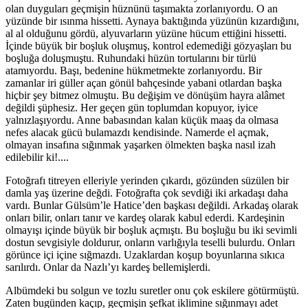
olan duyguları geçmişin hüznünü taşımakta zorlanıyordu. O an
yüzünde bir ısınma hissetti. Aynaya baktığında yüzünün kızardığını,
al al olduğunu gördü, alyuvarların yüzüne hücum ettiğini hissetti.
İçinde büyük bir boşluk oluşmuş, kontrol edemediği gözyaşları bu
boşluğa doluşmuştu. Ruhundaki hüzün tortularını bir türlü
atamıyordu. Başı, bedenine hükmetmekte zorlanıyordu. Bir
zamanlar iri güller açan gönül bahçesinde yabani otlardan başka
hiçbir şey bitmez olmuştu. Bu değişim ve dönüşüm hayra alâmet
değildi şüphesiz. Her geçen gün toplumdan kopuyor, iyice
yalnızlaşıyordu. Anne babasından kalan küçük maaş da olmasa
nefes alacak gücü bulamazdı kendisinde. Namerde el açmak,
olmayan insafına sığınmak yaşarken ölmekten başka nasıl izah
edilebilir ki!....
Fotoğrafı titreyen elleriyle yerinden çıkardı, gözünden süzülen bir
damla yaş üzerine değdi. Fotoğrafta çok sevdiği iki arkadaşı daha
vardı. Bunlar Gülsüm’le Hatice’den başkası değildi. Arkadaş olarak
onları bilir, onları tanır ve kardeş olarak kabul ederdi. Kardeşinin
olmayışı içinde büyük bir boşluk açmıştı. Bu boşluğu bu iki sevimli
dostun sevgisiyle doldurur, onların varlığıyla teselli bulurdu. Onları
görünce içi içine sığmazdı. Uzaklardan koşup boyunlarına sıkıca
sarılırdı. Onlar da Nazlı’yı kardeş bellemişlerdi.
Albümdeki bu solgun ve tozlu suretler onu çok eskilere götürmüştü.
Zaten bugünden kaçıp, geçmişin şefkat iklimine sığınmayı adet