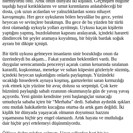
istemiyordu onu. Artık onun dünyası iki kişilikti. Geçmişten bugüne
taşıdığı hayal kırıklıklarını ve umut kırıntılarını anlatabileceği bir
dosta, çok uzun acılardan ve yalnızlıklardan sonra nihayet
kavuşmuştu. Her gece uykularını bölen heyulâlar bu gece, yerini
heyecan ve sevinçlere bırakmıştı. Bu gece de bu yüzden bir türlü
dost olamadığı uykuyla yolları ayrılmıştı. Uykusu kaçan kişilerin
yaptığını yapmış, buzdolabının kapısını aralayarak, içindeki harareti
dindirecek bir şeyler aramaya koyulmuş, bir büyük bardak soğuk
ayranı bir dikişte içmişti.
Bir türlü uykusu gelmeyen insanların sinir bozukluğu onun da
üzerindeydi bu akşam... Fakat yarından beklentileri vardı. Bu
duygular serencamında pencereyi açarak camın kenarında sıralanan
karanfil, kuşkonmaz, menekşe ve sultan küpesini gözleriyle süzmüş,
içindeki heyecan taşkınlığını onlarla paylaşmıştı. Yüzündeki
sıcaklığı hissederek aynaya koşmuş, gamzelerini saran kırmızılığı
yok etmek için yüzüne bir avuç dolusu su serpmişti. Çok kere
hüznünü paylaştığı sabah ezanının okunmasıyla gün de yavaş yavaş
açıyordu. Yeni günün kendisine yeni başlangıçlar sunacağı
umuduyla sabaha içten bir “Merhaba” dedi. Sabahın aydınlık ışıkları
onu mutlak hakikatlerin kucağına oturtsa da artık gam değildi. İki
kişilik bir dünyada yaşayacak olmanın doyumsuz hazzını
yaşamasına hiçbir şey engel olamazdı. Artık hayata ve mutluluğa
dair hiçbir şeyi ertelemeyi düşünmüyordu.