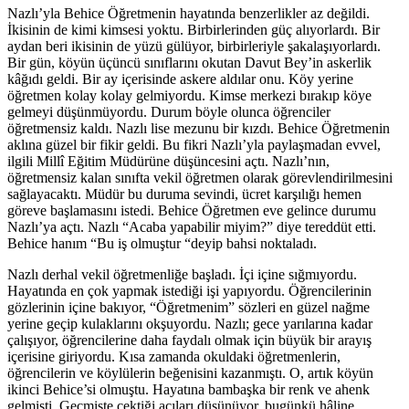
Nazlı’yla Behice Öğretmenin hayatında benzerlikler az değildi.
İkisinin de kimi kimsesi yoktu. Birbirlerinden güç alıyorlardı. Bir
aydan beri ikisinin de yüzü gülüyor, birbirleriyle şakalaşıyorlardı.
Bir gün, köyün üçüncü sınıflarını okutan Davut Bey’in askerlik
kâğıdı geldi. Bir ay içerisinde askere aldılar onu. Köy yerine
öğretmen kolay kolay gelmiyordu. Kimse merkezi bırakıp köye
gelmeyi düşünmüyordu. Durum böyle olunca öğrenciler
öğretmensiz kaldı. Nazlı lise mezunu bir kızdı. Behice Öğretmenin
aklına güzel bir fikir geldi. Bu fikri Nazlı’yla paylaşmadan evvel,
ilgili Millî Eğitim Müdürüne düşüncesini açtı. Nazlı’nın,
öğretmensiz kalan sınıfta vekil öğretmen olarak görevlendirilmesini
sağlayacaktı. Müdür bu duruma sevindi, ücret karşılığı hemen
göreve başlamasını istedi. Behice Öğretmen eve gelince durumu
Nazlı’ya açtı. Nazlı “Acaba yapabilir miyim?” diye tereddüt etti.
Behice hanım “Bu iş olmuştur “deyip bahsi noktaladı.
Nazlı derhal vekil öğretmenliğe başladı. İçi içine sığmıyordu.
Hayatında en çok yapmak istediği işi yapıyordu. Öğrencilerinin
gözlerinin içine bakıyor, “Öğretmenim” sözleri en güzel nağme
yerine geçip kulaklarını okşuyordu. Nazlı; gece yarılarına kadar
çalışıyor, öğrencilerine daha faydalı olmak için büyük bir arayış
içerisine giriyordu. Kısa zamanda okuldaki öğretmenlerin,
öğrencilerin ve köylülerin beğenisini kazanmıştı. O, artık köyün
ikinci Behice’si olmuştu. Hayatına bambaşka bir renk ve ahenk
gelmişti. Geçmişte çektiği acıları düşünüyor, bugünkü hâline