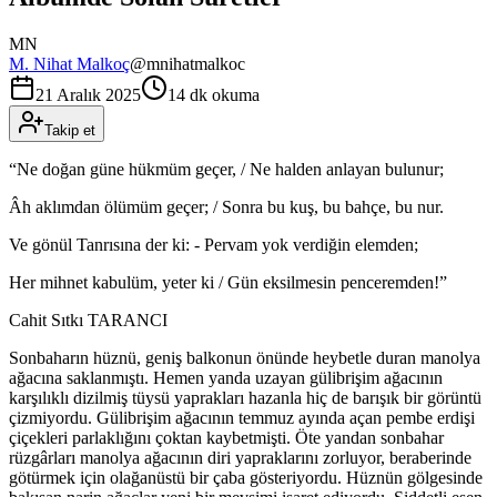
MN
M. Nihat Malkoç
@
mnihatmalkoc
21 Aralık 2025
14 dk okuma
Takip et
“Ne doğan güne hükmüm geçer, / Ne halden anlayan bulunur;
Âh aklımdan ölümüm geçer; / Sonra bu kuş, bu bahçe, bu nur.
Ve gönül Tanrısına der ki: - Pervam yok verdiğin elemden;
Her mihnet kabulüm, yeter ki / Gün eksilmesin penceremden!”
Cahit Sıtkı TARANCI
Sonbaharın hüznü, geniş balkonun önünde heybetle duran manolya
ağacına saklanmıştı. Hemen yanda uzayan gülibrişim ağacının
karşılıklı dizilmiş tüysü yaprakları hazanla hiç de barışık bir görüntü
çizmiyordu. Gülibrişim ağacının temmuz ayında açan pembe erdişi
çiçekleri parlaklığını çoktan kaybetmişti. Öte yandan sonbahar
rüzgârları manolya ağacının diri yapraklarını zorluyor, beraberinde
götürmek için olağanüstü bir çaba gösteriyordu. Hüznün gölgesinde