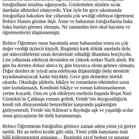
fotoğrafların insafına sığınıyordu. Gözlerinden süzülen sıcak
damlalar albümleri ıslatıyordu. Yine öyle bir gece sıkıntısında
fotoğraflara bakarken lise yıllarında çok sevdiği edebiyat öğretmeni
Behice Hanım gözüne ilişti. Anne ve babasının fotoğraflarına baka
baka bunları görmez olmuştu. Ne zamandan beri okul hayatını ve
öğretmenlerini düşünmemişti.
Behice Öğretmen onun hayatında anne babasından sonra en çok
değer verdiği üçüncü kişiydi. Bugünkü kırık dökük satırlarla dolu
şiir müsveddelerini onun derslerinde edindiği ilhamlara borçluydu.
Lise yıllarında edebiyat dersinden en yüksek notları Nazlı alırdı. Bir
gün bu dersten dokuz alınca üç gün boyunca okula gelmez olmuştu.
Diğer dersleri de iyiydi ama edebiyata düşkünlüğü öteki derslerle
kıyaslanamayacak kadar büyüktü. Gece gün demeden sürekli
okurdu. Okuduğu şiirlerin, hikâye ve romanların etkisinden uzun
süre kurtulamazdı. Kendisini hikâye ve roman kahramanlarının
yerine koyardı. Onu en çok etkileyen eserlerin başında Reşat Nuri
Güntekin’in Çalıkuşu romanı gelirdi. Feride’nin duygusallığıyla
kendi ruh dünyasındaki benzerlikler karşısında şaşkınlığını
gizleyemezdi. Feride’nin Kâmran’a duyduğu aşk ve yaşadığı acılar
onun gözyaşlarını bir türlü kurutmamıştı.
Behice Öğretmenin fotoğrafını görünce zaman adeta yirmi yıl geriye
sarıldı. Bir an nefesi kesilir gibi oldu. Yirmi yıllık hatıraların üstü
hâlâ küllenmemişti anlaşılan… Bugünkü zayıf bedeni ve tarumar