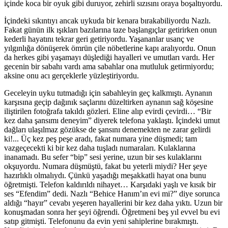
içinde koca bir oyuk gibi duruyor, zehirli sızısını oraya boşaltıyordu.
İçindeki sıkıntıyı ancak uykuda bir kenara bırakabiliyordu Nazlı.
Fakat günün ilk ışıkları bazılarına taze başlangıçlar getirirken onun
kederli hayatını tekrar geri getiriyordu. Yaşananlar usanç ve
yılgınlığa dönüşerek ömrün çile nöbetlerine kapı aralıyordu. Onun
da herkes gibi yaşamayı düşlediği hayalleri ve umutları vardı. Her
gecenin bir sabahı vardı ama sabahlar ona mutluluk getirmiyordu;
aksine onu acı gerçeklerle yüzleştiriyordu.
Geceleyin uyku tutmadığı için sabahleyin geç kalkmıştı. Aynanın
karşısına geçip dağınık saçlarını düzeltirken aynanın sağ köşesine
iliştirilen fotoğrafa takıldı gözleri. Eline alıp evirdi çevirdi… “Bir
kez daha şansımı deneyim” diyerek telefona yaklaştı. İçindeki umut
dağları ulaşılmaz gözükse de şansını denemekten ne zarar gelirdi
ki!... Üç kez peş peşe aradı, fakat numara yine düşmedi; tam
vazgeçecekti ki bir kez daha tuşladı numaraları. Kulaklarına
inanamadı. Bu sefer “bip” sesi yerine, uzun bir ses kulaklarını
okşuyordu. Numara düşmüştü, fakat bu yeterli miydi? Her şeye
hazırlıklı olmalıydı. Çünkü yaşadığı meşakkatli hayat ona bunu
öğretmişti. Telefon kaldırıldı nihayet… Karşıdaki yaşlı ve kısık bir
ses “Efendim” dedi. Nazlı “Behice Hanım’ın evi mi?” diye sorunca
aldığı “hayır” cevabı yeşeren hayallerini bir kez daha yıktı. Uzun bir
konuşmadan sonra her şeyi öğrendi. Öğretmeni beş yıl evvel bu evi
satıp gitmişti. Telefonunu da evin yeni sahiplerine bırakmıştı.