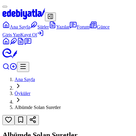
Ana Sayfa
Şiirler
Yazılar
Forum
Günce
Giriş Yap
Kayıt Ol
Ana Sayfa
Öyküler
Albümde Solan Suretler
Albümde Solan Suretler