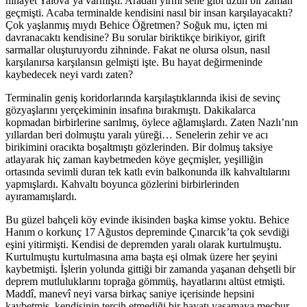
nihayet Yalova’ya varmıştı. Aradan yirmi sene gibi uzun bir zaman
geçmişti. Acaba terminalde kendisini nasıl bir insan karşılayacaktı?
Çok yaşlanmış mıydı Behice Öğretmen? Soğuk mu, içten mi
davranacaktı kendisine? Bu sorular biriktikçe birikiyor, girift
sarmallar oluşturuyordu zihninde. Fakat ne olursa olsun, nasıl
karşılanırsa karşılansın gelmişti işte. Bu hayat değirmeninde
kaybedecek neyi vardı zaten?
Terminalin geniş koridorlarında karşılaştıklarında ikisi de sevinç
gözyaşlarını yerçekiminin insafına bırakmıştı. Dakikalarca
kopmadan birbirlerine sarılmış, öylece ağlamışlardı. Zaten Nazlı’nın
yıllardan beri dolmuştu yaralı yüreği… Senelerin zehir ve acı
birikimini oracıkta boşaltmıştı gözlerinden. Bir dolmuş taksiye
atlayarak hiç zaman kaybetmeden köye geçmişler, yeşilliğin
ortasında sevimli duran tek katlı evin balkonunda ilk kahvaltılarını
yapmışlardı. Kahvaltı boyunca gözlerini birbirlerinden
ayıramamışlardı.
Bu güzel bahçeli köy evinde ikisinden başka kimse yoktu. Behice
Hanım o korkunç 17 Ağustos depreminde Çınarcık’ta çok sevdiği
eşini yitirmişti. Kendisi de depremden yaralı olarak kurtulmuştu.
Kurtulmuştu kurtulmasına ama başta eşi olmak üzere her şeyini
kaybetmişti. İşlerin yolunda gittiği bir zamanda yaşanan dehşetli bir
deprem mutluluklarını toprağa gömmüş, hayatlarını altüst etmişti.
Maddî, manevî neyi varsa birkaç saniye içerisinde hepsini
kaybetmiş, kendisinin tercih etmediği bir hayatı yaşamaya mecbur