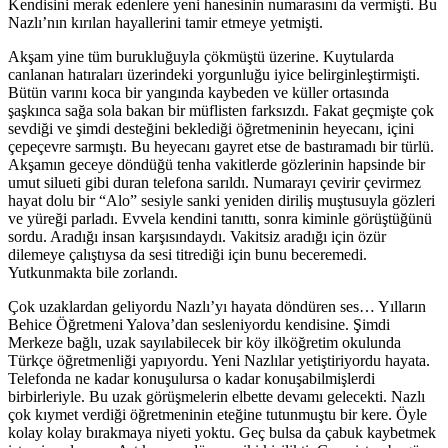
Kendisini merak edenlere yeni hanesinin numarasını da vermişti. Bu
Nazlı’nın kırılan hayallerini tamir etmeye yetmişti.
Akşam yine tüm burukluğuyla çökmüştü üzerine. Kuytularda
canlanan hatıraları üzerindeki yorgunluğu iyice belirginleştirmişti.
Bütün varını koca bir yangında kaybeden ve küller ortasında
şaşkınca sağa sola bakan bir müflisten farksızdı. Fakat geçmişte çok
sevdiği ve şimdi desteğini beklediği öğretmeninin heyecanı, içini
çepeçevre sarmıştı. Bu heyecanı gayret etse de bastıramadı bir türlü.
Akşamın geceye döndüğü tenha vakitlerde gözlerinin hapsinde bir
umut silueti gibi duran telefona sarıldı. Numarayı çevirir çevirmez
hayat dolu bir “Alo” sesiyle sanki yeniden diriliş muştusuyla gözleri
ve yüreği parladı. Evvela kendini tanıttı, sonra kiminle görüştüğünü
sordu. Aradığı insan karşısındaydı. Vakitsiz aradığı için özür
dilemeye çalıştıysa da sesi titrediği için bunu beceremedi.
Yutkunmakta bile zorlandı.
Çok uzaklardan geliyordu Nazlı’yı hayata döndüren ses… Yılların
Behice Öğretmeni Yalova’dan sesleniyordu kendisine. Şimdi
Merkeze bağlı, uzak sayılabilecek bir köy ilköğretim okulunda
Türkçe öğretmenliği yapıyordu. Yeni Nazlılar yetiştiriyordu hayata.
Telefonda ne kadar konuşulursa o kadar konuşabilmişlerdi
birbirleriyle. Bu uzak görüşmelerin elbette devamı gelecekti. Nazlı
çok kıymet verdiği öğretmeninin eteğine tutunmuştu bir kere. Öyle
kolay kolay bırakmaya niyeti yoktu. Geç bulsa da çabuk kaybetmek