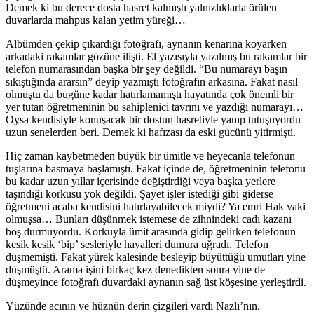
Demek ki bu derece dosta hasret kalmıştı yalnızlıklarla örülen
duvarlarda mahpus kalan yetim yüreği…
Albümden çekip çıkardığı fotoğrafı, aynanın kenarına koyarken
arkadaki rakamlar gözüne ilişti. El yazısıyla yazılmış bu rakamlar bir
telefon numarasından başka bir şey değildi. “Bu numarayı başın
sıkıştığında ararsın” deyip yazmıştı fotoğrafın arkasına. Fakat nasıl
olmuştu da bugüne kadar hatırlamamıştı hayatında çok önemli bir
yer tutan öğretmeninin bu sahiplenici tavrını ve yazdığı numarayı…
Oysa kendisiyle konuşacak bir dostun hasretiyle yanıp tutuşuyordu
uzun senelerden beri. Demek ki hafızası da eski gücünü yitirmişti.
Hiç zaman kaybetmeden büyük bir ümitle ve heyecanla telefonun
tuşlarına basmaya başlamıştı. Fakat içinde de, öğretmeninin telefonu
bu kadar uzun yıllar içerisinde değiştirdiği veya başka yerlere
taşındığı korkusu yok değildi. Şayet işler istediği gibi giderse
öğretmeni acaba kendisini hatırlayabilecek miydi? Ya emri Hak vaki
olmuşsa… Bunları düşünmek istemese de zihnindeki cadı kazanı
boş durmuyordu. Korkuyla ümit arasında gidip gelirken telefonun
kesik kesik ‘bip’ sesleriyle hayalleri dumura uğradı. Telefon
düşmemişti. Fakat yürek kalesinde besleyip büyüttüğü umutları yine
düşmüştü. Arama işini birkaç kez denedikten sonra yine de
düşmeyince fotoğrafı duvardaki aynanın sağ üst köşesine yerleştirdi.
Yüzünde acının ve hüznün derin çizgileri vardı Nazlı’nın.