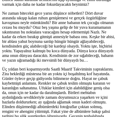
varmak için daha ne kadar fokurdayacaktı beynimiz?
Ne zaman bitecekti gece yarısı düşünce nöbetleri? Dört duvar
arasında sıkışıp kalan ruhun genişlemesi ve gerçek özgürlüğüne
kavuşması neyle mümkündü? Bir anne babanın tek çocuğu olmanın
cezası bu muydu? Otuz beş yaşına gelip de bir yuva kuramamanın
sıkıntısının bu noktalara varacağını hesap edememişti Nazlı. Ne
kadar da erken bırakıp gitmişti annesiyle babası onu. Keşke bir abisi,
bir ablası yahut boynuna sarılıp hüngür hüngür ağlayabileceği,
kendisinden güç alabileceği bir kardeşi olsaydı. Yoktu işte, hiçbirisi
yoktu. Yapayalnız kalmıştı bu koca dünyada. Dünya koca dünyaydı
ama onun dünyası daracıktı. Kendisinin de zor sığabileceği, baharın
ve yazın uğramadığı iki mevsimli bir dünyaydı bu…
Üç yıldan beri koparmıyordu Saatli Maarif Takviminin yapraklarını.
Zira beklediği müstesna bir an yoktu içi boşaltılmış kof hayatında.
Günler öylece geçip gidiyordu bilinmeze doğru. Hayat ne çabuk
kaybetmişti anlamını. Renkler ne çabuk teslim olmuştu karanın ve
karanlığın saltanatına. Ufuklar kimileri için alabildiğine geniş olsa
da, onun için ne kadar da daralmışlardı. Birileri mehtabın
aydınlığında sevdikleriyle zamanı doyumsuzca yaşarken ve içini
hazlarla doldururken; ay ışığında ağlamak onun kaderi olmuştu.
Elinden düşürmediği albümlerdeki fotoğraflar çoktan solmuş,
rengini ve ahengini yitirmişti. Fakat yine de albümlere bakıp şahsi
tarihini bu silik suretlerden öğreniyordu. Gecenin tenhalığında