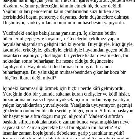
bakışan narin ağaçlar yeni bir mevsimi işaret ediyordu. Şiddetli esen
rüzgârın yağmur getireceğini tahmin etmek hiç de zor değildi.
Yağmur suları pencerenin kalın camlarından süzülürken ateş
içerisindeki başını pencereye dayamış, derin düşüncelere dalmıştı.
Düşünüyor, sanki yarılanan ömrünün muhasebesini yapıyordu.
Yüzündeki endişe bakışlarına yansımıştı. İç sıkıntısı bütün
hücrelerini çepeçevre kuşatmıştı. Gecelerini çekilmez yapan
heyulalar akşamların gelişini itici kılıyordu. Büyüğüyle, küçüğüyle,
kadınıyla, erkeğiyle, güzeliyle, çirkiniyle hayatından geçen bütün
insanları düşünüyor; dostluğun bir yerlere kadar devam eden, bir
noktadan sonra buharlaşan bir nesne olduğu düşüncesine
kapılıyordu. Hayatındaki dostlar nasıl olmuş da bir anda
buharlaşmıştı. Bu yalnızlığın muhasebesinden çıkanlar koca bir
“hiç”ten ibaret değil miydi?
İçindeki karamsarlığı örtmek için hiçbir perde kâfi gelmiyordu.
Yüreğinin dört bir yanında saltanat kuran endişeler ve kötü hisler,
huzur adına ne varsa hepsini yüksek uçurumlardan aşağıya atıyor,
yalçın kayalıklardan yuvarlıyordu. Yatağında uyuyamıyor, geçmişi
gözlerinin önünden bir film şeridi gibi geçiyordu. Sıfırdan başlayan
bir hayat yine sıfıra doğru mu yol alıyordu? Mademki sıfırdan
başladı, sıfırda noktalanacak o zaman bunca yaşanmışlıkları neye
sayacaktık? Zaman gerçekte basit bir algıdan mı ibaretti? Biz
insanlar zaman boşluğunda debelenen garip yaratıklar mıydık?
Bunca sualin karanlık dehlizlerini aşıp aydınlığa ve zihni duruluğa