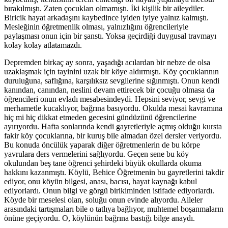
bırakılmıştı. Zaten çocukları olmamıştı. İki kişilik bir aileydiler.
Biricik hayat arkadaşını kaybedince iyiden iyiye yalnız kalmıştı.
Mesleğinin öğretmenlik olması, yalnızlığını öğrencileriyle
paylaşması onun için bir şanstı. Yoksa geçirdiği duygusal travmayı
kolay kolay atlatamazdı.
Depremden birkaç ay sonra, yaşadığı acılardan bir nebze de olsa
uzaklaşmak için tayinini uzak bir köye aldırmıştı. Köy çocuklarının
duruluğuna, saflığına, karşılıksız sevgilerine sığınmıştı. Onun kendi
kanından, canından, neslini devam ettirecek bir çocuğu olmasa da
öğrencileri onun evladı mesabesindeydi. Hepsini seviyor, sevgi ve
merhametle kucaklıyor, bağrına basıyordu. Okulda mesai kavramına
hiç mi hiç dikkat etmeden gecesini gündüzünü öğrencilerine
ayırıyordu. Hafta sonlarında kendi gayretleriyle açmış olduğu kursta
fakir köy çocuklarına, bir kuruş bile almadan özel dersler veriyordu.
Bu konuda öncülük yaparak diğer öğretmenlerin de bu körpe
yavrulara ders vermelerini sağlıyordu. Geçen sene bu köy
okulundan beş tane öğrenci şehirdeki büyük okullarda okuma
hakkını kazanmıştı. Köylü, Behice Öğretmenin bu gayretlerini takdir
ediyor, onu köyün bilgesi, anası, bacısı, hayat kaynağı kabul
ediyorlardı. Onun bilgi ve görgü birikiminden istifade ediyorlardı.
Köyde bir meselesi olan, soluğu onun evinde alıyordu. Aileler
arasındaki tartışmaları bile o tatlıya bağlıyor, muhtemel boşanmaların
önüne geçiyordu. O, köylünün bağrına bastığı bilge anaydı.