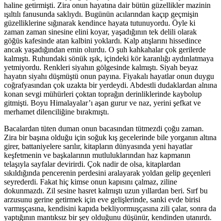
haline getirmişti. Zira onun hayatına dair bütün güzellikler mazinin
ışıltılı fanusunda saklıydı. Bugünün acılarından kaçıp geçmişin
güzelliklerine sığınarak kendince hayata tutunuyordu. Öyle ki
zaman zaman sinesine elini koyar, yaşadığının tek delili olarak
göğüs kafesinde atan kalbini yoklardı. Kalp atışlarını hissedince
ancak yaşadığından emin olurdu. O şuh kahkahalar çok gerilerde
kalmıştı. Ruhundaki sönük ışık, içindeki kör karanlığı aydınlatmaya
yetmiyordu. Renkleri siyahın gölgesinde kalmıştı. Siyah beyaz
hayatın siyahı düşmüştü onun payına. Fiyakalı hayatlar onun duygu
coğrafyasından çok uzakta bir yerdeydi. Abdestli dudaklardan alnına
konan sevgi mühürleri çoktan toprağın derinliklerinde kaybolup
gitmişti. Boyu Himalayalar’ı aşan gurur ve naz, yerini şefkat ve
merhamet dilenciliğine bırakmıştı.
Bacalardan tüten duman onun bacasından tütmezdi çoğu zaman.
Zira bir başına olduğu için soğuk kış gecelerinde bile yorganın altına
girer, battaniyelere sarılır, kitapların dünyasında yeni hayatlar
keşfetmenin ve başkalarının mutluluklarından haz kapmanın
telaşıyla sayfalar devirirdi. Çok nadir de olsa, kitaplardan
sıkıldığında pencerenin perdesini aralayarak yoldan gelip geçenleri
seyrederdi. Fakat hiç kimse onun kapısını çalmaz, ziline
dokunmazdı. Zil sesine hasret kalmıştı uzun yıllardan beri. Sırf bu
arzusunu gerine getirmek için eve gelişlerinde, sanki evde birisi
varmışçasına, kendisini kapıda bekliyormuşçasına zili çalar, sonra da
yaptığının mantıksız bir şey olduğunu düşünür, kendinden utanırdı.