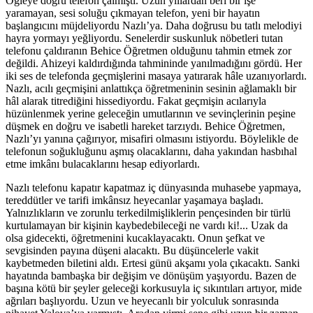
Öğleye doğru telefon çalmıştı. Uzun yıllardan beri bir işe
yaramayan, sesi soluğu çıkmayan telefon, yeni bir hayatın
başlangıcını müjdeliyordu Nazlı’ya. Daha doğrusu bu tatlı melodiyi
hayra yormayı yeğliyordu. Senelerdir suskunluk nöbetleri tutan
telefonu çaldıranın Behice Öğretmen olduğunu tahmin etmek zor
değildi. Ahizeyi kaldırdığında tahmininde yanılmadığını gördü. Her
iki ses de telefonda geçmişlerini masaya yatırarak hâle uzanıyorlardı.
Nazlı, acılı geçmişini anlattıkça öğretmeninin sesinin ağlamaklı bir
hâl alarak titrediğini hissediyordu. Fakat geçmişin acılarıyla
hüzünlenmek yerine geleceğin umutlarının ve sevinçlerinin peşine
düşmek en doğru ve isabetli hareket tarzıydı. Behice Öğretmen,
Nazlı’yı yanına çağırıyor, misafiri olmasını istiyordu. Böylelikle de
telefonun soğukluğunu aşmış olacaklarını, daha yakından hasbıhal
etme imkânı bulacaklarını hesap ediyorlardı.
Nazlı telefonu kapatır kapatmaz iç dünyasında muhasebe yapmaya,
tereddütler ve tarifi imkânsız heyecanlar yaşamaya başladı.
Yalnızlıkların ve zorunlu terkedilmişliklerin pençesinden bir türlü
kurtulamayan bir kişinin kaybedebileceği ne vardı ki!... Uzak da
olsa gidecekti, öğretmenini kucaklayacaktı. Onun şefkat ve
sevgisinden payına düşeni alacaktı. Bu düşüncelerle vakit
kaybetmeden biletini aldı. Ertesi günü akşamı yola çıkacaktı. Sanki
hayatında bambaşka bir değişim ve dönüşüm yaşıyordu. Bazen de
başına kötü bir şeyler geleceği korkusuyla iç sıkıntıları artıyor, mide
ağrıları başlıyordu. Uzun ve heyecanlı bir yolculuk sonrasında