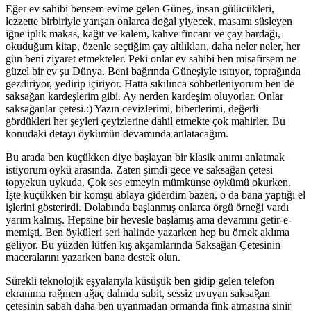
Eğer ev sahibi bensem evime gelen Güneş, insan gülücükleri,
lezzette birbiriyle yarışan onlarca doğal yiyecek, masamı süsleyen
iğne iplik makas, kağıt ve kalem, kahve fincanı ve çay bardağı,
okuduğum kitap, özenle seçtiğim çay altlıkları, daha neler neler, her
gün beni ziyaret etmekteler. Peki onlar ev sahibi ben misafirsem ne
güzel bir ev şu Dünya. Beni bağrında Güneşiyle ısıtıyor, toprağında
gezdiriyor, yedirip içiriyor. Hatta sıkılınca sohbetleniyorum ben de
saksağan kardeşlerim gibi. Ay nerden kardeşim oluyorlar. Onlar
saksağanlar çetesi.:) Yazın cevizlerimi, biberlerimi, değerli
gördükleri her şeyleri çeyizlerine dahil etmekte çok mahirler. Bu
konudaki detayı öykümün devamında anlatacağım.
Bu arada ben küçükken diye başlayan bir klasik anımı anlatmak
istiyorum öykü arasında. Zaten şimdi gece ve saksağan çetesi
topyekun uykuda. Çok ses etmeyin mümkünse öykümü okurken.
İşte küçükken bir komşu ablaya giderdim bazen, o da bana yaptığı el
işlerini gösterirdi. Dolabında başlanmış onlarca örgü örneği vardı
yarım kalmış. Hepsine bir hevesle başlamış ama devamını getir-e-
memişti. Ben öyküleri seri halinde yazarken hep bu örnek aklıma
geliyor. Bu yüzden lütfen kış akşamlarında Saksağan Çetesinin
maceralarını yazarken bana destek olun.
Sürekli teknolojik eşyalarıyla küsüşük ben gidip gelen telefon
ekranıma rağmen ağaç dalında sabit, sessiz uyuyan saksağan
çetesinin sabah daha ben uyanmadan ormanda fink atmasına sinir