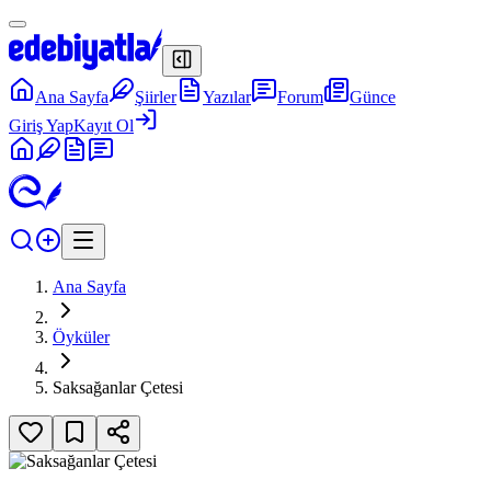
Ana Sayfa
Şiirler
Yazılar
Forum
Günce
Giriş Yap
Kayıt Ol
Ana Sayfa
Öyküler
Saksağanlar Çetesi