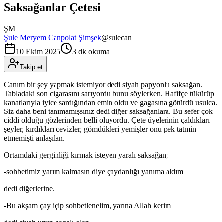
Saksağanlar Çetesi
ŞM
Şule Meryem Canpolat Şimşek
@
sulecan
10 Ekim 2025
3 dk okuma
Takip et
Canım bir şey yapmak istemiyor dedi siyah papyonlu saksağan.
Tabladaki son cigarasını sarıyordu bunu söylerken. Hafifçe tükürüp
kanatlarıyla iyice sardığından emin oldu ve gagasına götürdü usulca.
Siz daha beni tanımamışsınız dedi diğer saksağanlara. Bu sefer çok
ciddi olduğu gözlerinden belli oluyordu. Çete üyelerinin çaldıkları
şeyler, kırdıkları cevizler, gömdükleri yemişler onu pek tatmin
etmemişti anlaşılan.
Ortamdaki gerginliği kırmak isteyen yaralı saksağan;
-sohbetimiz yarım kalmasın diye çaydanlığı yanıma aldım
dedi diğerlerine.
-Bu akşam çay içip sohbetlenelim, yarına Allah kerim