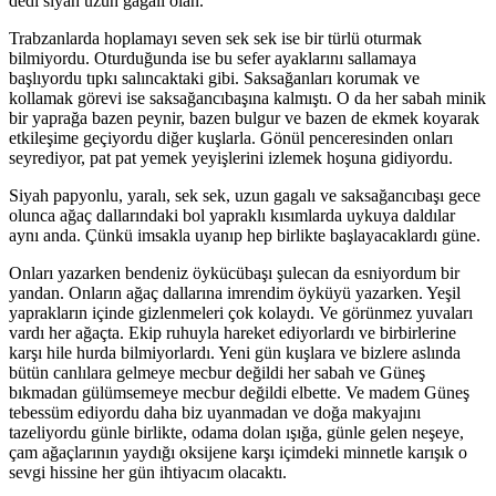
dedi siyah uzun gagalı olan.
Trabzanlarda hoplamayı seven sek sek ise bir türlü oturmak
bilmiyordu. Oturduğunda ise bu sefer ayaklarını sallamaya
başlıyordu tıpkı salıncaktaki gibi. Saksağanları korumak ve
kollamak görevi ise saksağancıbaşına kalmıştı. O da her sabah minik
bir yaprağa bazen peynir, bazen bulgur ve bazen de ekmek koyarak
etkileşime geçiyordu diğer kuşlarla. Gönül penceresinden onları
seyrediyor, pat pat yemek yeyişlerini izlemek hoşuna gidiyordu.
Siyah papyonlu, yaralı, sek sek, uzun gagalı ve saksağancıbaşı gece
olunca ağaç dallarındaki bol yapraklı kısımlarda uykuya daldılar
aynı anda. Çünkü imsakla uyanıp hep birlikte başlayacaklardı güne.
Onları yazarken bendeniz öykücübaşı şulecan da esniyordum bir
yandan. Onların ağaç dallarına imrendim öyküyü yazarken. Yeşil
yaprakların içinde gizlenmeleri çok kolaydı. Ve görünmez yuvaları
vardı her ağaçta. Ekip ruhuyla hareket ediyorlardı ve birbirlerine
karşı hile hurda bilmiyorlardı. Yeni gün kuşlara ve bizlere aslında
bütün canlılara gelmeye mecbur değildi her sabah ve Güneş
bıkmadan gülümsemeye mecbur değildi elbette. Ve madem Güneş
tebessüm ediyordu daha biz uyanmadan ve doğa makyajını
tazeliyordu günle birlikte, odama dolan ışığa, günle gelen neşeye,
çam ağaçlarının yaydığı oksijene karşı içimdeki minnetle karışık o
sevgi hissine her gün ihtiyacım olacaktı.