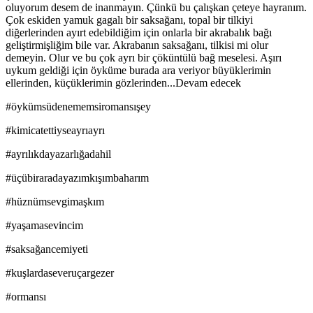
oluyorum desem de inanmayın. Çünkü bu çalışkan çeteye hayranım.
Çok eskiden yamuk gagalı bir saksağanı, topal bir tilkiyi
diğerlerinden ayırt edebildiğim için onlarla bir akrabalık bağı
geliştirmişliğim bile var. Akrabanın saksağanı, tilkisi mi olur
demeyin. Olur ve bu çok ayrı bir çöküntülü bağ meselesi. Aşırı
uykum geldiği için öyküme burada ara veriyor büyüklerimin
ellerinden, küçüklerimin gözlerinden...Devam edecek
#öykümsüdenememsiromansışey
#kimicatettiyseayrıayrı
#ayrılıkdayazarlığadahil
#üçübiraradayazımkışımbaharım
#hüznümsevgimaşkım
#yaşamasevincim
#saksağancemiyeti
#kuşlardaseveruçargezer
#ormansı