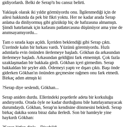
gidiyorlardı. Belki de Serap'tı bu cansız belirti.
Yaklaşık olarak iki yıldır görmüyordu onu. İlgilenmediği için de
ailesi hakkında da pek bir fikri yoktu. Her ne kadar arada Serap
anlatsa da dinliyormuş gibi gözüküp hiç de hafızasına almamıştı.
Şimdi hatırlamak için kafasını patlatırcasına düşünüyor ama yine de
anımsayamıyordu...
Tam o sırada kapı açıldı. İçeriden beklendiği gibi Serap çıktı.
Üzerinde kalın bir hırkası vardı. Yüzünü göremiyordu. Hızlı
adımlarla evin önünden ilerlemeye başladı. Gökhan da arkasından
ilerlemeye başladı. Arkasından geldiğini fark etmemişti. Çok fazla
uzaklaşmadan bir bakkala girdi. Gökhan içeri girmedim. Serap
bakkaldan bir şeyler aldı. Ödemeyi yaptı ve dışarı çıktı. Başı önde
giderken Gökhan'ın önünden geçmesine rağmen onu fark etmedi.
Birkaç adım atmıştı ki
?Serap diye seslendi, Gökhan...
Serap aniden durdu. Ellerindeki poşetlerle adeta bir korkuluğu
andırıyordu. Orada öyle ne kadar durduğunu bile hatırlayamayacak
durumdaydı. Gökhan, Serap'ın kendisine dönmesini bekledi. Serap
birkaç dakika sonra biraz daha ilerledi. Son bir hamleyle yine
haykırdı Gökhan: