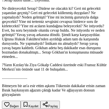
?Serap lütfen dinle... Diyebildi.
Ne dinleyecekti Serap? Dinlese ne olacaktı ki? Geri mi gelecekti
yaşanılan geçmiş? Geri mi gelecekti küllenmiş duyguları? Ne
yapmalıydı? Neden gelmişti? Yine mi incinmiş gururuyla dalga
geçecekti? Yine mi tertemiz sevgisini cevapsız binlerce soru ile
kirletecekti? Yine mi acıların kundağına beleyecekti? Ne istiyordu?
Evet, bu soru beyninde olumlu cevap buldu. Ne istiyordu ve neden
gelmişti? Yavaş yavaş arkasına döndü. Şimdi karşı karşıyaydılar.
Uğruna Hukuk Fakültesi'nden ayrıldığı adam tam da karşısında
duruyordu. Ne yapmalıydı? İntikam mı almalıydı? Serap yavaş
yavaş başını kaldırdı. Gökhan adeta beş dakikadır esas duruşunu
bozmadan donakalmıştı... Serap Gökhan'ın konuşmasına müsaade
etmeden...
?Yarın Kızılay'da Ziya Gökalp Caddesi üzerinde eski Fransız Kültür
Merkezi`nin önünde saat 11 de buluşalım...
..........................
Bitmeyen bir an'a esir ettim aşkımı Tükensin dakikalar erisin zaman
Bırak haykırayım ağazım çıktığı kadar Ve ağlayayım donsun
gözyaşlarım
Beğen
Kaydet
Paylaş