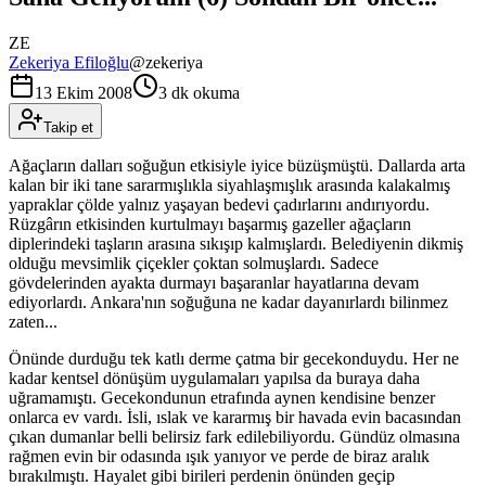
ZE
Zekeriya Efiloğlu
@
zekeriya
13 Ekim 2008
3 dk okuma
Takip et
Ağaçların dalları soğuğun etkisiyle iyice büzüşmüştü. Dallarda arta
kalan bir iki tane sararmışlıkla siyahlaşmışlık arasında kalakalmış
yapraklar çölde yalnız yaşayan bedevi çadırlarını andırıyordu.
Rüzgârın etkisinden kurtulmayı başarmış gazeller ağaçların
diplerindeki taşların arasına sıkışıp kalmışlardı. Belediyenin dikmiş
olduğu mevsimlik çiçekler çoktan solmuşlardı. Sadece
gövdelerinden ayakta durmayı başaranlar hayatlarına devam
ediyorlardı. Ankara'nın soğuğuna ne kadar dayanırlardı bilinmez
zaten...
Önünde durduğu tek katlı derme çatma bir gecekonduydu. Her ne
kadar kentsel dönüşüm uygulamaları yapılsa da buraya daha
uğramamıştı. Gecekondunun etrafında aynen kendisine benzer
onlarca ev vardı. İsli, ıslak ve kararmış bir havada evin bacasından
çıkan dumanlar belli belirsiz fark edilebiliyordu. Gündüz olmasına
rağmen evin bir odasında ışık yanıyor ve perde de biraz aralık
bırakılmıştı. Hayalet gibi birileri perdenin önünden geçip