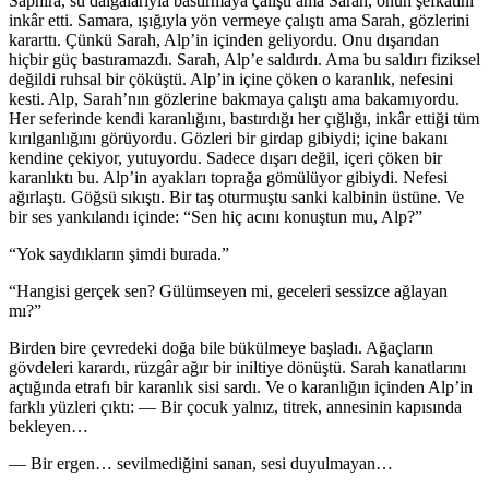
Saphira, su dalgalarıyla bastırmaya çalıştı ama Sarah, onun şefkatini
inkâr etti. Samara, ışığıyla yön vermeye çalıştı ama Sarah, gözlerini
kararttı. Çünkü Sarah, Alp’in içinden geliyordu. Onu dışarıdan
hiçbir güç bastıramazdı. Sarah, Alp’e saldırdı. Ama bu saldırı fiziksel
değildi ruhsal bir çöküştü. Alp’in içine çöken o karanlık, nefesini
kesti. Alp, Sarah’nın gözlerine bakmaya çalıştı ama bakamıyordu.
Her seferinde kendi karanlığını, bastırdığı her çığlığı, inkâr ettiği tüm
kırılganlığını görüyordu. Gözleri bir girdap gibiydi; içine bakanı
kendine çekiyor, yutuyordu. Sadece dışarı değil, içeri çöken bir
karanlıktı bu. Alp’in ayakları toprağa gömülüyor gibiydi. Nefesi
ağırlaştı. Göğsü sıkıştı. Bir taş oturmuştu sanki kalbinin üstüne. Ve
bir ses yankılandı içinde: “Sen hiç acını konuştun mu, Alp?”
“Yok saydıkların şimdi burada.”
“Hangisi gerçek sen? Gülümseyen mi, geceleri sessizce ağlayan
mı?”
Birden bire çevredeki doğa bile bükülmeye başladı. Ağaçların
gövdeleri karardı, rüzgâr ağır bir iniltiye dönüştü. Sarah kanatlarını
açtığında etrafı bir karanlık sisi sardı. Ve o karanlığın içinden Alp’in
farklı yüzleri çıktı: — Bir çocuk yalnız, titrek, annesinin kapısında
bekleyen…
— Bir ergen… sevilmediğini sanan, sesi duyulmayan…