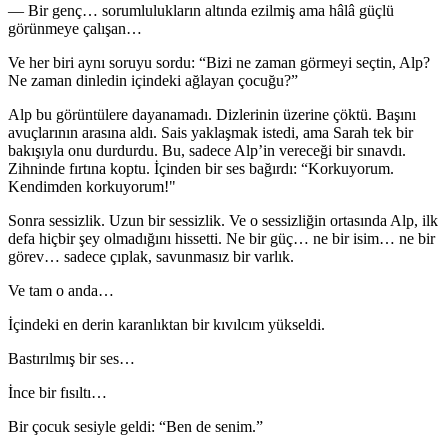
— Bir genç… sorumlulukların altında ezilmiş ama hâlâ güçlü
görünmeye çalışan…
Ve her biri aynı soruyu sordu: “Bizi ne zaman görmeyi seçtin, Alp?
Ne zaman dinledin içindeki ağlayan çocuğu?”
Alp bu görüntülere dayanamadı. Dizlerinin üzerine çöktü. Başını
avuçlarının arasına aldı. Sais yaklaşmak istedi, ama Sarah tek bir
bakışıyla onu durdurdu. Bu, sadece Alp’in vereceği bir sınavdı.
Zihninde fırtına koptu. İçinden bir ses bağırdı: “Korkuyorum.
Kendimden korkuyorum!"
Sonra sessizlik. Uzun bir sessizlik. Ve o sessizliğin ortasında Alp, ilk
defa hiçbir şey olmadığını hissetti. Ne bir güç… ne bir isim… ne bir
görev… sadece çıplak, savunmasız bir varlık.
Ve tam o anda…
İçindeki en derin karanlıktan bir kıvılcım yükseldi.
Bastırılmış bir ses…
İnce bir fısıltı…
Bir çocuk sesiyle geldi: “Ben de senim.”