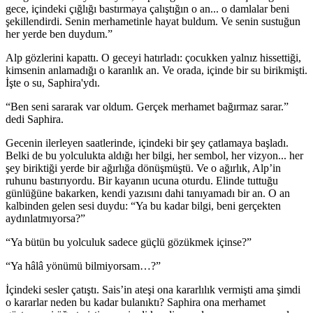
gece, içindeki çığlığı bastırmaya çalıştığın o an... o damlalar beni
şekillendirdi. Senin merhametinle hayat buldum. Ve senin sustuğun
her yerde ben duydum.”
Alp gözlerini kapattı. O geceyi hatırladı: çocukken yalnız hissettiği,
kimsenin anlamadığı o karanlık an. Ve orada, içinde bir su birikmişti.
İşte o su, Saphira'ydı.
“Ben seni sararak var oldum. Gerçek merhamet bağırmaz sarar.”
dedi Saphira.
Gecenin ilerleyen saatlerinde, içindeki bir şey çatlamaya başladı.
Belki de bu yolculukta aldığı her bilgi, her sembol, her vizyon... her
şey biriktiği yerde bir ağırlığa dönüşmüştü. Ve o ağırlık, Alp’in
ruhunu bastırıyordu. Bir kayanın ucuna oturdu. Elinde tuttuğu
günlüğüne bakarken, kendi yazısını dahi tanıyamadı bir an. O an
kalbinden gelen sesi duydu: “Ya bu kadar bilgi, beni gerçekten
aydınlatmıyorsa?”
“Ya bütün bu yolculuk sadece güçlü gözükmek içinse?”
“Ya hâlâ yönümü bilmiyorsam…?”
İçindeki sesler çatıştı. Sais’in ateşi ona kararlılık vermişti ama şimdi
o kararlar neden bu kadar bulanıktı? Saphira ona merhamet