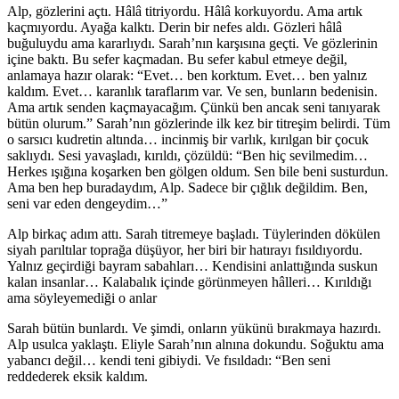
Alp, gözlerini açtı. Hâlâ titriyordu. Hâlâ korkuyordu. Ama artık
kaçmıyordu. Ayağa kalktı. Derin bir nefes aldı. Gözleri hâlâ
buğuluydu ama kararlıydı. Sarah’nın karşısına geçti. Ve gözlerinin
içine baktı. Bu sefer kaçmadan. Bu sefer kabul etmeye değil,
anlamaya hazır olarak: “Evet… ben korktum. Evet… ben yalnız
kaldım. Evet… karanlık taraflarım var. Ve sen, bunların bedenisin.
Ama artık senden kaçmayacağım. Çünkü ben ancak seni tanıyarak
bütün olurum.” Sarah’nın gözlerinde ilk kez bir titreşim belirdi. Tüm
o sarsıcı kudretin altında… incinmiş bir varlık, kırılgan bir çocuk
saklıydı. Sesi yavaşladı, kırıldı, çözüldü: “Ben hiç sevilmedim…
Herkes ışığına koşarken ben gölgen oldum. Sen bile beni susturdun.
Ama ben hep buradaydım, Alp. Sadece bir çığlık değildim. Ben,
seni var eden dengeydim…”
Alp birkaç adım attı. Sarah titremeye başladı. Tüylerinden dökülen
siyah parıltılar toprağa düşüyor, her biri bir hatırayı fısıldıyordu.
Yalnız geçirdiği bayram sabahları… Kendisini anlattığında suskun
kalan insanlar… Kalabalık içinde görünmeyen hâlleri… Kırıldığı
ama söyleyemediği o anlar
Sarah bütün bunlardı. Ve şimdi, onların yükünü bırakmaya hazırdı.
Alp usulca yaklaştı. Eliyle Sarah’nın alnına dokundu. Soğuktu ama
yabancı değil… kendi teni gibiydi. Ve fısıldadı: “Ben seni
reddederek eksik kaldım.