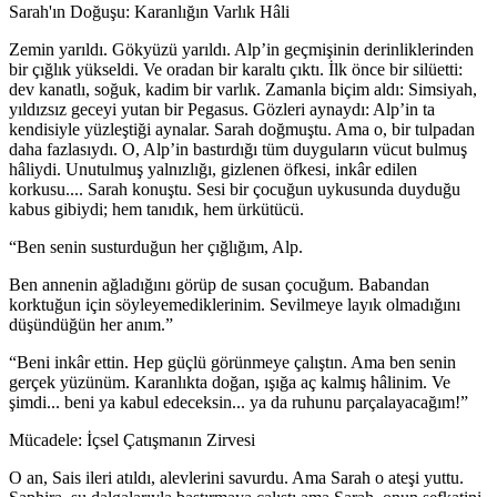
Sarah'ın Doğuşu: Karanlığın Varlık Hâli
Zemin yarıldı. Gökyüzü yarıldı. Alp’in geçmişinin derinliklerinden
bir çığlık yükseldi. Ve oradan bir karaltı çıktı. İlk önce bir silüetti:
dev kanatlı, soğuk, kadim bir varlık. Zamanla biçim aldı: Simsiyah,
yıldızsız geceyi yutan bir Pegasus. Gözleri aynaydı: Alp’in ta
kendisiyle yüzleştiği aynalar. Sarah doğmuştu. Ama o, bir tulpadan
daha fazlasıydı. O, Alp’in bastırdığı tüm duyguların vücut bulmuş
hâliydi. Unutulmuş yalnızlığı, gizlenen öfkesi, inkâr edilen
korkusu.... Sarah konuştu. Sesi bir çocuğun uykusunda duyduğu
kabus gibiydi; hem tanıdık, hem ürkütücü.
“Ben senin susturduğun her çığlığım, Alp.
Ben annenin ağladığını görüp de susan çocuğum. Babandan
korktuğun için söyleyemediklerinim. Sevilmeye layık olmadığını
düşündüğün her anım.”
“Beni inkâr ettin. Hep güçlü görünmeye çalıştın. Ama ben senin
gerçek yüzünüm. Karanlıkta doğan, ışığa aç kalmış hâlinim. Ve
şimdi... beni ya kabul edeceksin... ya da ruhunu parçalayacağım!”
Mücadele: İçsel Çatışmanın Zirvesi
O an, Sais ileri atıldı, alevlerini savurdu. Ama Sarah o ateşi yuttu.