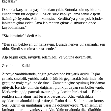
kaçarsa?”
O sırada karşılarına yaşlı bir adam çıktı. Sırtında solmuş bir aba,
elinde uzun bir değnek. Gözleri sisle kaplıydı ama sanki Alp’in
özünü görüyordu. Adam konuştu: “Zerdûra’ya çıkan yol, içindeki
labirente çıkar evlat. Ama labirentten çıkmak istiyorsan önce
kaybolmalısın.”
“Siz kimsiniz?” dedi Alp.
“Ben seni bekleyen bir hafızayım. Burada herkes bir zamanlar sen
oldu. Şimdi sen olma sırası sende.”
Alp başını eğdi, saygıyla selamladı. Ve yoluna devam etti.
Zerdûra’nın Kalbi
Zirveye vardıklarında, dağın gövdesinde bir yarık açıldı. Taşlar
çatladı, sessizlik yırtıldı. Işıkla örülü bir geçit açıldı önlerinde. Bu
geçit, ne mağaraydı ne de tünel. Zamanın içine oyulmuş bir damar
gibiydi. İçeride, bilincin dalgaları gibi kıpırdayan semboller vardı.
Merkezde, göğe parmak uzatır gibi yükselen bir kristal… Bütün
renkleri içine almış, saf bir ışık parçasıydı. Alp, yaklaştıkça
ayaklarının altındaki taşlar titreşti. Ruhu da… Saphira o an konuştu.
Sesi, Alp’in en unutulmuş yarasına dokunuyordu: “Ben senin en
kırılgan anlarının yankısıyım, Alp. Yağmur altında diz çöktüğün