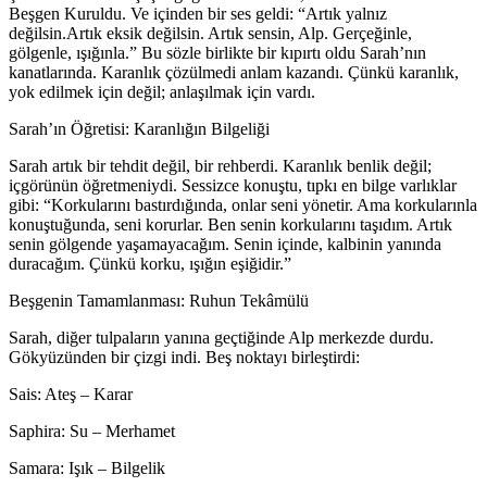
Beşgen Kuruldu. Ve içinden bir ses geldi: “Artık yalnız
değilsin.Artık eksik değilsin. Artık sensin, Alp. Gerçeğinle,
gölgenle, ışığınla.” Bu sözle birlikte bir kıpırtı oldu Sarah’nın
kanatlarında. Karanlık çözülmedi anlam kazandı. Çünkü karanlık,
yok edilmek için değil; anlaşılmak için vardı.
Sarah’ın Öğretisi: Karanlığın Bilgeliği
Sarah artık bir tehdit değil, bir rehberdi. Karanlık benlik değil;
içgörünün öğretmeniydi. Sessizce konuştu, tıpkı en bilge varlıklar
gibi: “Korkularını bastırdığında, onlar seni yönetir. Ama korkularınla
konuştuğunda, seni korurlar. Ben senin korkularını taşıdım. Artık
senin gölgende yaşamayacağım. Senin içinde, kalbinin yanında
duracağım. Çünkü korku, ışığın eşiğidir.”
Beşgenin Tamamlanması: Ruhun Tekâmülü
Sarah, diğer tulpaların yanına geçtiğinde Alp merkezde durdu.
Gökyüzünden bir çizgi indi. Beş noktayı birleştirdi:
Sais: Ateş – Karar
Saphira: Su – Merhamet
Samara: Işık – Bilgelik