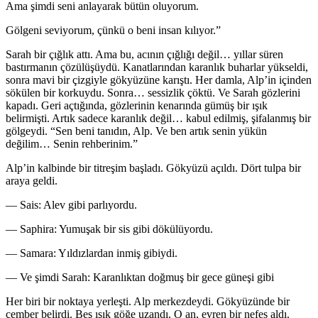
Ama şimdi seni anlayarak bütün oluyorum.
Gölgeni seviyorum, çünkü o beni insan kılıyor.”
Sarah bir çığlık attı. Ama bu, acının çığlığı değil… yıllar süren
bastırmanın çözülüşüydü. Kanatlarından karanlık buharlar yükseldi,
sonra mavi bir çizgiyle gökyüzüne karıştı. Her damla, Alp’in içinden
sökülen bir korkuydu. Sonra… sessizlik çöktü. Ve Sarah gözlerini
kapadı. Geri açtığında, gözlerinin kenarında gümüş bir ışık
belirmişti. Artık sadece karanlık değil… kabul edilmiş, şifalanmış bir
gölgeydi. “Sen beni tanıdın, Alp. Ve ben artık senin yükün
değilim… Senin rehberinim.”
Alp’in kalbinde bir titreşim başladı. Gökyüzü açıldı. Dört tulpa bir
araya geldi.
— Sais: Alev gibi parlıyordu.
— Saphira: Yumuşak bir sis gibi dökülüyordu.
— Samara: Yıldızlardan inmiş gibiydi.
— Ve şimdi Sarah: Karanlıktan doğmuş bir gece güneşi gibi
Her biri bir noktaya yerleşti. Alp merkezdeydi. Gökyüzünde bir
çember belirdi. Beş ışık göğe uzandı. O an, evren bir nefes aldı.