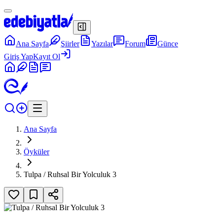
Ana Sayfa
Şiirler
Yazılar
Forum
Günce
Giriş Yap
Kayıt Ol
Ana Sayfa
Öyküler
Tulpa / Ruhsal Bir Yolculuk 3