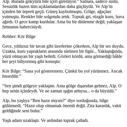
Alp. Burada gökyüzü bile içeri giremiyor.” Samara, sadece sustu.
Sessizlik bazen tüm açıklamalardan daha güçlüydü. Ve Alp’in
içinden bir ürperti geçti. Güneş kaybolmuştu. Gölge, ağaçları
yutmuştu. Renkler bile solgundu artık. Toprak gri, rüzgâr kuru, hava
ağırdı. O gece kamp kurdular. Ama bu bir dinlenme değil; yaklaşan
fırtınanın habercisiydi.
Rehber: Kör Bilge
Gece, yıldızsız bir tavan gibi üzerlerine çökerken, Alp bir ses duydu.
Uzakta, kuru yaprakların arasında sürünen bir figür... Yaklaştığında,
yüzü olmayan bir yaşlı belirdi. Gözleri kördü, ama görmediği hâlde
her şeyi biliyormuş gibi konuştu:
Kör Bilge: “Sana yol gösteremem. Çünkü bu yol yürünmez. Ancak
hissedilir.”
“Sen şimdi gölgeye yaklaştın. Ama gölge dışarıdan gelmez, Alp. O
hep senin içindeydi. Ve ne zaman ışığın arttıysa... o da büyüdü.”
Alp, bu yaşlıya “Ben hazır mıyım?” diye sorduğunda, bilge
gülümsedi. “Hazır olup olmamak önemli değil. Zira karanlık, vakti
geldiğinde seni bulur.”
Yaşlı adam uzaklaştı. Ve ardından toprak çatladı.