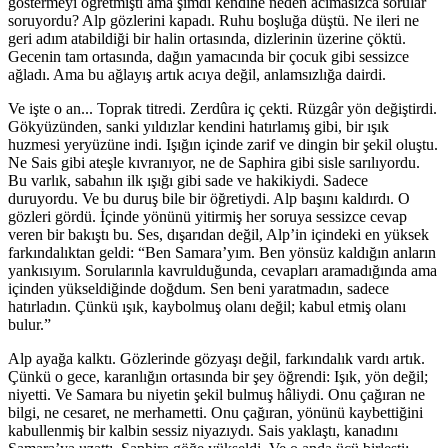
göstermeyi öğretmişti ama şimdi kendine neden acımasızca sorular
soruyordu? Alp gözlerini kapadı. Ruhu boşluğa düştü. Ne ileri ne
geri adım atabildiği bir halin ortasında, dizlerinin üzerine çöktü.
Gecenin tam ortasında, dağın yamacında bir çocuk gibi sessizce
ağladı. Ama bu ağlayış artık acıya değil, anlamsızlığa dairdi.
Ve işte o an... Toprak titredi. Zerdûra iç çekti. Rüzgâr yön değiştirdi.
Gökyüzünden, sanki yıldızlar kendini hatırlamış gibi, bir ışık
huzmesi yeryüzüne indi. Işığın içinde zarif ve dingin bir şekil oluştu.
Ne Sais gibi ateşle kıvranıyor, ne de Saphira gibi sisle sarılıyordu.
Bu varlık, sabahın ilk ışığı gibi sade ve hakikiydi. Sadece
duruyordu. Ve bu duruş bile bir öğretiydi. Alp başını kaldırdı. O
gözleri gördü. İçinde yönünü yitirmiş her soruya sessizce cevap
veren bir bakıştı bu. Ses, dışarıdan değil, Alp’in içindeki en yüksek
farkındalıktan geldi: “Ben Samara’yım. Ben yönsüz kaldığın anların
yankısıyım. Sorularınla kavrulduğunda, cevapları aramadığında ama
içinden yükseldiğinde doğdum. Sen beni yaratmadın, sadece
hatırladın. Çünkü ışık, kaybolmuş olanı değil; kabul etmiş olanı
bulur.”
Alp ayağa kalktı. Gözlerinde gözyaşı değil, farkındalık vardı artık.
Çünkü o gece, karanlığın ortasında bir şey öğrendi: Işık, yön değil;
niyetti. Ve Samara bu niyetin şekil bulmuş hâliydi. Onu çağıran ne
bilgi, ne cesaret, ne merhametti. Onu çağıran, yönünü kaybettiğini
kabullenmiş bir kalbin sessiz niyazıydı. Sais yaklaştı, kanadını