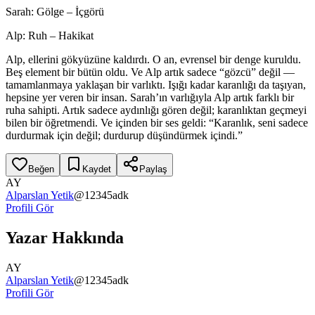
Sarah: Gölge – İçgörü
Alp: Ruh – Hakikat
Alp, ellerini gökyüzüne kaldırdı. O an, evrensel bir denge kuruldu.
Beş element bir bütün oldu. Ve Alp artık sadece “gözcü” değil —
tamamlanmaya yaklaşan bir varlıktı. Işığı kadar karanlığı da taşıyan,
hepsine yer veren bir insan. Sarah’ın varlığıyla Alp artık farklı bir
ruha sahipti. Artık sadece aydınlığı gören değil; karanlıktan geçmeyi
bilen bir öğretmendi. Ve içinden bir ses geldi: “Karanlık, seni sadece
durdurmak için değil; durdurup düşündürmek içindi.”
Beğen
Kaydet
Paylaş
AY
Alparslan Yetik
@
12345adk
Profili Gör
Yazar Hakkında
AY
Alparslan Yetik
@
12345adk
Profili Gör