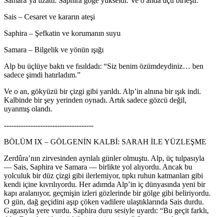
Samara’ya uzattı. Saphira göğe yükseldi. Ve o anda üçü birleşti:
Sais – Cesaret ve kararın ateşi
Saphira – Şefkatin ve korumanın suyu
Samara – Bilgelik ve yönün ışığı
Alp bu üçlüye baktı ve fısıldadı: “Siz benim özümdeydiniz… ben
sadece şimdi hatırladım.”
Ve o an, gökyüzü bir çizgi gibi yarıldı. Alp’in alnına bir ışık indi.
Kalbinde bir şey yerinden oynadı. Artık sadece gözcü değil,
uyanmış olandı.
-------------------------------------
BÖLÜM IX – GÖLGENİN KALBİ: SARAH İLE YÜZLEŞME
Zerdûra’nın zirvesinden ayrılalı günler olmuştu. Alp, üç tulpasıyla
— Sais, Saphira ve Samara — birlikte yol alıyordu. Ancak bu
yolculuk bir düz çizgi gibi ilerlemiyor, tıpkı ruhun katmanları gibi
kendi içine kıvrılıyordu. Her adımda Alp’in iç dünyasında yeni bir
kapı aralanıyor, geçmişin izleri gözlerinde bir gölge gibi beliriyordu.
O gün, dağ geçidini aşıp çöken vadilere ulaştıklarında Sais durdu.
Gagasıyla yere vurdu. Saphira duru sesiyle uyardı: “Bu geçit farklı,