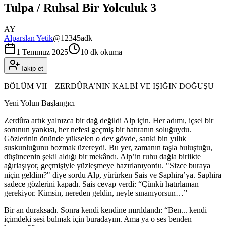
Tulpa / Ruhsal Bir Yolculuk 3
AY
Alparslan Yetik
@
12345adk
1 Temmuz 2025
10 dk okuma
Takip et
BÖLÜM VII – ZERDÛRA’NIN KALBİ VE IŞIĞIN DOĞUŞU
Yeni Yolun Başlangıcı
Zerdûra artık yalnızca bir dağ değildi Alp için. Her adımı, içsel bir
sorunun yankısı, her nefesi geçmiş bir hatıranın soluğuydu.
Gözlerinin önünde yükselen o dev gövde, sanki bin yıllık
suskunluğunu bozmak üzereydi. Bu yer, zamanın taşla buluştuğu,
düşüncenin şekil aldığı bir mekândı. Alp’in ruhu dağla birlikte
ağırlaşıyor, geçmişiyle yüzleşmeye hazırlanıyordu. "Sizce buraya
niçin geldim?" diye sordu Alp, yürürken Sais ve Saphira’ya. Saphira
sadece gözlerini kapadı. Sais cevap verdi: “Çünkü hatırlaman
gerekiyor. Kimsin, nereden geldin, neyle sınanıyorsun…”
Bir an duraksadı. Sonra kendi kendine mırıldandı: “Ben... kendi
içimdeki sesi bulmak için buradayım. Ama ya o ses benden