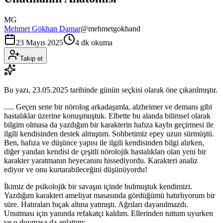
MG
Mehmet Gökhan Damar
@
mehmetgokhand
23 Mayıs 2025
4 dk okuma
Takip et
Bu yazı,
23.05.2025
tarihinde günün seçkisi olarak öne çıkarılmıştır.
..... Geçen sene bir nörolog arkadaşımla, alzheimer ve demans gibi
hastalıklar üzerine konuşmuştuk. Elbette bu alanda bilimsel olarak
bilgim olmasa da yazdığım bir karakterin hafıza kaybı geçirmesi ile
ilgili kendisinden destek almıştım. Sohbetimiz epey uzun sürmüştü.
Ben, hafıza ve düşünce yapısı ile ilgili kendisinden bilgi alırken,
diğer yandan kendisi de çeşitli nörolojik hastalıkları olan yeni bir
karakter yaratmanın heyecanını hissediyordu. Karakteri analiz
ediyor ve onu kurtarabileceğini düşünüyordu!
İkimiz de psikolojik bir savaşın içinde bulmuştuk kendimizi.
Yazdığım karakteri ameliyat masasında gördüğümü hatırlıyorum bir
süre. Hatıraları bıçak altına yatmıştı. Ağrıları dayanılmazdı.
Unutması için yanında refakatçi kaldım. Ellerinden tuttum uyurken
ve o duymasa da anlattım;