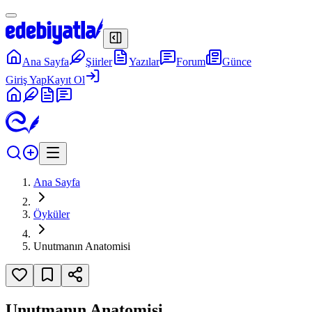
Ana Sayfa
Şiirler
Yazılar
Forum
Günce
Giriş Yap
Kayıt Ol
Ana Sayfa
Öyküler
Unutmanın Anatomisi
Unutmanın Anatomisi