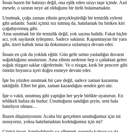
İnsan bazen bir hatırayı değil, ona eşlik eden sızıyı taşır içinde. Asıl
mesele, o sızının neye ait olduğunu bir türlü bulamamaktır.
Unutmak, çoğu zaman zihnin gerçekleştirdiği bir temizlik eylemi
gibi anlatılır. Sanki içimiz toz tutmuş da, hatırlamak bu biriken kiri
çoğaltıyormuş gibi.
Ama unutmak bir tür temizlik değil, yok sayma halidir. Fakat hiçbir
acı, yok sayılarak iyileşmez. Sadece saklanır. Kapanmayan bir yara
gibi, üzeri kabuk tutsa da dokununca sızlamaya devam eder.
İnsanı en çok da yokluk eğitir. Gün gelir sırtını yasladığın duvarın
soğukluğunu unutursun. Ama zihnin nedense hep o çatlaktan gelen
soğuk rüzgarı saklar ciğerlerinde. Ve o rüzgar, kırık bir pencere gibi
ömrün boyunca içeri doğru esmeye devam eder.
İşte bu yüzden unutmak bir çare değil, sadece zaman kazanma
taktiğidir. Elbet bir gün, zaman kazandığını senden geri alır.
İşte o vakit, unutmuş gibi yaptığın her şeyle birlikte uyanırsın. En
tehlikeli hafıza da budur: Unuttuğunu sandığın şeyin, seni hala
hatırlıyor olması…
Bazen düşünüyorum: Acaba biz gerçekten unuttuğumuz için mi
susuyoruz, yoksa hatırlamaktan korktuğumuz için mi?
Çünkü insan, hatırladığında ya affetmek zorunda kalıyor ya da