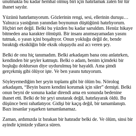
unutmakla bu kadar hemhal olmuş biri için hatırlamak zaten bir tür
ihanet sayılır.
Yüzünü hatırlamıyorum. Gözlerinin rengi, sesi, ellerinin duruşu…
Yalnızca yastığının yanından boynunun düştüğünü hatırlıyorum.
Hiçbiri net değil. Belki bu yüzden bu kadar sarsıldım. Henüz hikaye
bitmeden ana karakter ölmüştü. Bir insanı anımsayamadan yasını
tutmak, o yasın içini boşaltıyor. Onun yokluğu değil de, bende
bıraktığı eksikliğin bile eksik oluşuydu asıl acı veren şey.
Belki de onu hiç tanımadım. Belki arkadaşım bana onu anlatırken,
kendinden bir şeyler katmıştı. Belki o adam, benim içimdeki bir
boşluğu doldursun diye uydurulmuş bir hayaldi. Ama şimdi
gerçekmiş gibi ölüyor işte. Ve ben yasını tutuyorum.
Söyleyemediğim her şeyin toplamı gibi bir ölüm bu. Nörolog
arkadaşım, “Beyin bazen kendini korumak için siler” demişti. Belki
onun beyni de sonuna kadar direndi ama en sonunda bedenine
ihanet etti. Belki de bir şeyi unutarak değil, hatırlayarak öldü. Bu
düşünce beni rahatlatıyor. Gidişi bir kaçış değil, bir tamamlanıştı.
Bazı insanlar yaşarken tamamlanamaz.
Zaman, ardımızda iz bırakan bir hatıradır belki de. Ve ölüm, sinsi bir
ayindir içimizde yıllarca süren.
...