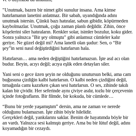
"Unutmak, bazen bir nimet gibi sunulur insana. Ama kimse
hatırlamanın lanetini anlatmaz. Bir sabah, uyandığında adını
unutmak istersin. Çünkü bazı hatıralar, sabun gibidir, köpürmeden
kaybolmazlar. Unutmak, çoğu zaman planlı değildir. Zihin, önce
köşelerini siler hatıraların. Renkler solar, isimler bozulur, koku gider.
Sonra yalnızca "Bir şey olmuştu" gibi anlamsız cümleler kalır
geriye. Ne güzel değil mi? Ama lanetli olan şudur: Sen, o “Bir
şey”in seni nasıl değiştirdiğini hatırlarsın hala.
Hatırlarsın… ama neden değiştiğini hatırlamazsın. İşte asıl acı olan
budur. Beyin, acıyı değil; acıya eşlik eden detayları siler.
Yani seni o gece üzen şeyin ne olduğunu unutursun belki, ama cam
buğusuna çizdiğin kalbi hatırlarsın. O kalbi neden çizdiğini değil,
tırnağınla camı kazırken çıkan sesi hatırlarsın. O ses, zihinde takılı
kalan bir çividir. Her seferinde aynı çiviye asılır, tozlu bir çerçevenin
içinde fotoğrafların. Bir filmde, bir kokuda, bir cümlede…
“Bunu bir yerde yaşamıştım” dersin, ama ne zaman ve nerede
olduğunu bulamazsın. İşte zihin böyle hilelidir.
Gerçekleri değil, yankılarını saklar. Benim de hayatımda böyle bir
an vardı. Yalnızca sesi kalmıştı geriye. Ama bu bir lütuf değil, adını
koyamadığın bir cezaydı.