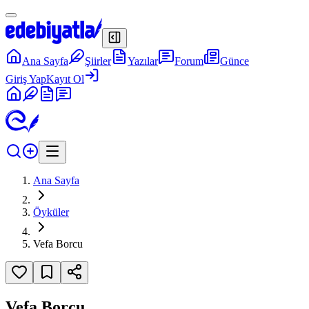
Ana Sayfa
Şiirler
Yazılar
Forum
Günce
Giriş Yap
Kayıt Ol
Ana Sayfa
Öyküler
Vefa Borcu
Vefa Borcu