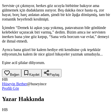
Serviste çıt çıkmıyor, herkes göz ucuyla birbirine bakıyor ama
gülmemek için dudaklarını ısırıyor. Beş dakika önce hasta eş, zor
hayat, borç harç anlatan adam, şimdi bir kör âşığa dönüşmüş, tam bir
romantik beyefendi kesilmişti.
İçimden “Demek ki aşkın yaşı yokmuş, patavatsızın bile gönlünde
kelebekler uçuracak biri varmış,” dedim. Bizim amca ise servisten
inerken bana yine göz kırpıp, “Sana vefa borcum var evlat,” demeyi
de ihmal etmedi.
Ayrıca bana güzel bir kalem hediye etti kendisine çok teşekkür
ediyorum,bu kalem ile nice güzel hikayeler yazmak umuduyla...
Eşine acil şifalar diliyorum.
Beğen
Kaydet
Paylaş
HB
Hüseyin Berber
@
huseyince
Profili Gör
Yazar Hakkında
HB