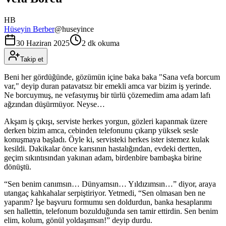
HB
Hüseyin Berber
@
huseyince
30 Haziran 2025
2 dk okuma
Takip et
Beni her gördüğünde, gözümün içine baka baka "Sana vefa borcum
var," deyip duran patavatsız bir emekli amca var bizim iş yerinde.
Ne borcuymuş, ne vefasıymış bir türlü çözemedim ama adam lafı
ağzından düşürmüyor. Neyse…
Akşam iş çıkışı, serviste herkes yorgun, gözleri kapanmak üzere
derken bizim amca, cebinden telefonunu çıkarıp yüksek sesle
konuşmaya başladı. Öyle ki, servisteki herkes ister istemez kulak
kesildi. Dakikalar önce karısının hastalığından, evdeki dertten,
geçim sıkıntısından yakınan adam, birdenbire bambaşka birine
dönüştü.
“Sen benim canımsın… Dünyamsın… Yıldızımsın…” diyor, araya
utangaç kahkahalar serpiştiriyor. Yetmedi, “Sen olmasan ben ne
yaparım? İşe başvuru formumu sen doldurdun, banka hesaplarımı
sen hallettin, telefonum bozulduğunda sen tamir ettirdin. Sen benim
elim, kolum, gönül yoldaşımsın!” deyip durdu.