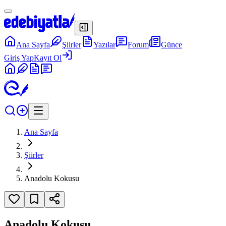
Ana Sayfa
Şiirler
Yazılar
Forum
Günce
Giriş Yap
Kayıt Ol
Ana Sayfa
Şiirler
Anadolu Kokusu
Anadolu Kokusu