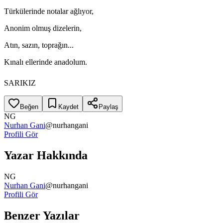
Türkülerinde notalar ağlıyor,
Anonim olmuş dizelerin,
Atın, sazın, toprağın...
Kınalı ellerinde anadolum.
SARIKIZ
Beğen
Kaydet
Paylaş
NG
Nurhan Gani
@
nurhangani
Profili Gör
Yazar Hakkında
NG
Nurhan Gani
@
nurhangani
Profili Gör
Benzer Yazılar