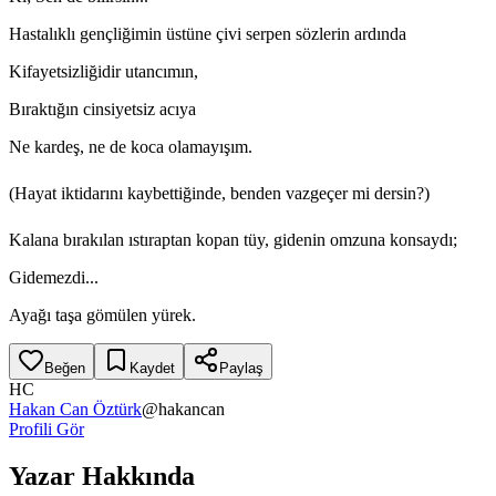
Hastalıklı gençliğimin üstüne çivi serpen sözlerin ardında
Kifayetsizliğidir utancımın,
Bıraktığın cinsiyetsiz acıya
Ne kardeş, ne de koca olamayışım.
(Hayat iktidarını kaybettiğinde, benden vazgeçer mi dersin?)
Kalana bırakılan ıstıraptan kopan tüy, gidenin omzuna konsaydı;
Gidemezdi...
Ayağı taşa gömülen yürek.
Beğen
Kaydet
Paylaş
HC
Hakan Can Öztürk
@
hakancan
Profili Gör
Yazar Hakkında