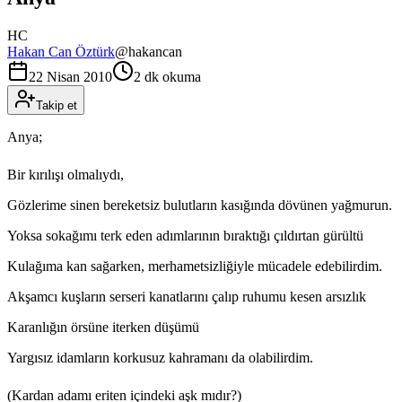
HC
Hakan Can Öztürk
@
hakancan
22 Nisan 2010
2 dk okuma
Takip et
Anya;
Bir kırılışı olmalıydı,
Gözlerime sinen bereketsiz bulutların kasığında dövünen yağmurun.
Yoksa sokağımı terk eden adımlarının bıraktığı çıldırtan gürültü
Kulağıma kan sağarken, merhametsizliğiyle mücadele edebilirdim.
Akşamcı kuşların serseri kanatlarını çalıp ruhumu kesen arsızlık
Karanlığın örsüne iterken düşümü
Yargısız idamların korkusuz kahramanı da olabilirdim.
(Kardan adamı eriten içindeki aşk mıdır?)