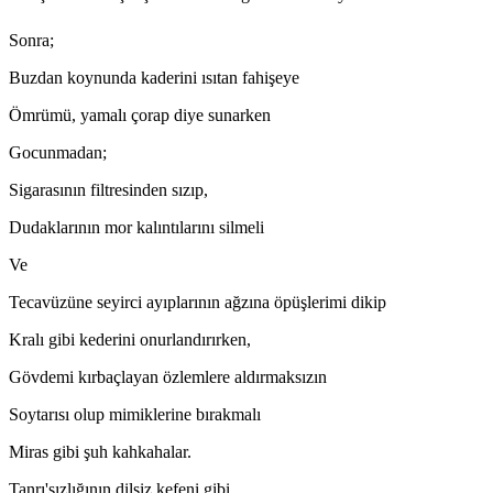
Sonra;
Buzdan koynunda kaderini ısıtan fahişeye
Ömrümü, yamalı çorap diye sunarken
Gocunmadan;
Sigarasının filtresinden sızıp,
Dudaklarının mor kalıntılarını silmeli
Ve
Tecavüzüne seyirci ayıplarının ağzına öpüşlerimi dikip
Kralı gibi kederini onurlandırırken,
Gövdemi kırbaçlayan özlemlere aldırmaksızın
Soytarısı olup mimiklerine bırakmalı
Miras gibi şuh kahkahalar.
Tanrı'sızlığının dilsiz kefeni gibi