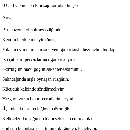
(Ulan! Cennetten kim sağ kurtulabilmiş?)
Anya;
Bir mazereti olmalı sessizliğimin
Kendimi terk etmeliyim önce,
Yıkılan evimin minaresine yenilgimin süslü hezimetini bırakıp
İsli çatıların pervazlarına uğurlamalıyım
Gördüğüm mavi göğün sakat tebessümünü.
Salıncağında arşla oynaşan rüzgârın,
Küçücük kalbinde söndürmeliyim,
Yazgımı vuran bakır mermilerin ateşini
(İçimden kutsal meleğime bağırır gibi
Kelimeleri kursağımda idam sehpasına oturtarak)
Gidişini betonlaşmış sırtımın dikliğinde izlemeliyim.