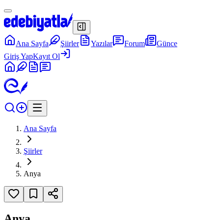
Ana Sayfa
Şiirler
Yazılar
Forum
Günce
Giriş Yap
Kayıt Ol
Ana Sayfa
Şiirler
Anya
Anya