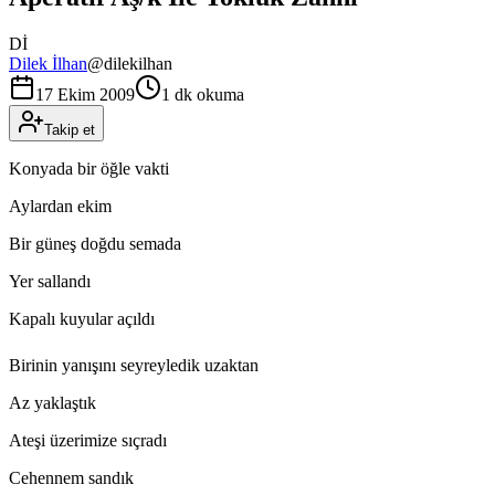
Dİ
Dilek İlhan
@
dilekilhan
17 Ekim 2009
1 dk okuma
Takip et
Konyada bir öğle vakti
Aylardan ekim
Bir güneş doğdu semada
Yer sallandı
Kapalı kuyular açıldı
Birinin yanışını seyreyledik uzaktan
Az yaklaştık
Ateşi üzerimize sıçradı
Cehennem sandık