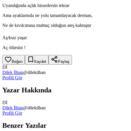
Uyandığında açlık hissedersin tekrar
Ama ayaklarında ne yolu tamamlayacak derman,
Ne de kıvılcımına muhtaç olduğun ateş kalmıştır
Aş/ksız yaşar
Aç ölürsün !
Beğen
Kaydet
Paylaş
Dİ
Dilek İlhan
@
dilekilhan
Profili Gör
Yazar Hakkında
Dİ
Dilek İlhan
@
dilekilhan
Profili Gör
Benzer Yazılar