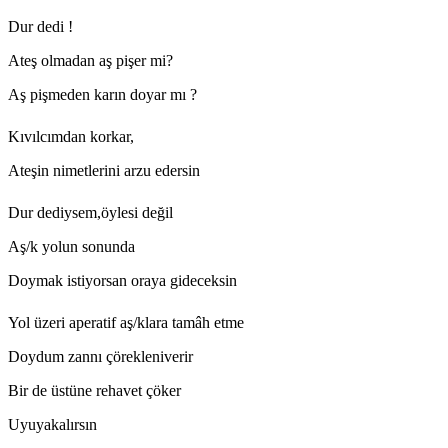
Dur dedi !
Ateş olmadan aş pişer mi?
Aş pişmeden karın doyar mı ?
Kıvılcımdan korkar,
Ateşin nimetlerini arzu edersin
Dur dediysem,öylesi değil
Aş/k yolun sonunda
Doymak istiyorsan oraya gideceksin
Yol üzeri aperatif aş/klara tamâh etme
Doydum zannı çörekleniverir
Bir de üstüne rehavet çöker
Uyuyakalırsın