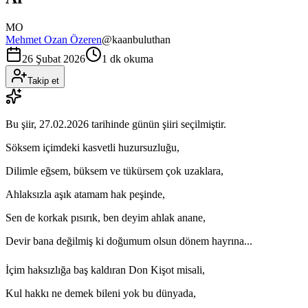
MO
Mehmet Ozan Özeren
@
kaanbuluthan
26 Şubat 2026
1 dk okuma
Takip et
Bu şiir,
27.02.2026
tarihinde günün şiiri seçilmiştir.
Söksem içimdeki kasvetli huzursuzluğu,
Dilimle eğsem, büksem ve tükürsem çok uzaklara,
Ahlaksızla aşık atamam hak peşinde,
Sen de korkak pısırık, ben deyim ahlak anane,
Devir bana değilmiş ki doğumum olsun dönem hayrına...
İçim haksızlığa baş kaldıran Don Kişot misali,
Kul hakkı ne demek bileni yok bu dünyada,