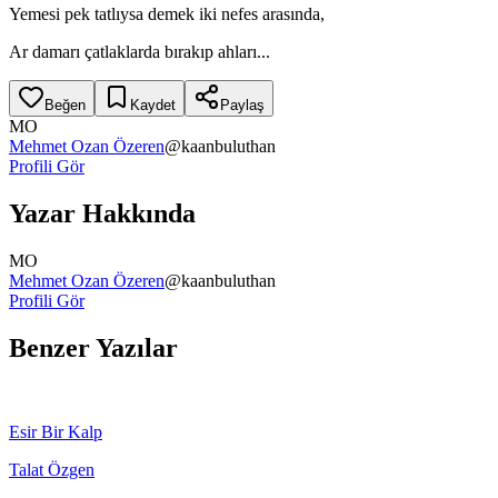
Yemesi pek tatlıysa demek iki nefes arasında,
Ar damarı çatlaklarda bırakıp ahları...
Beğen
Kaydet
Paylaş
MO
Mehmet Ozan Özeren
@
kaanbuluthan
Profili Gör
Yazar Hakkında
MO
Mehmet Ozan Özeren
@
kaanbuluthan
Profili Gör
Benzer Yazılar
Esir Bir Kalp
Talat Özgen