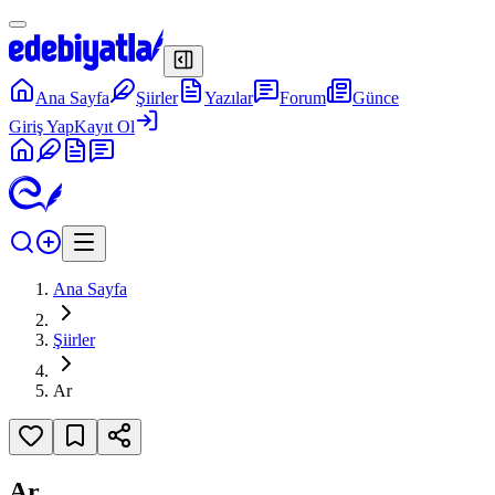
Ana Sayfa
Şiirler
Yazılar
Forum
Günce
Giriş Yap
Kayıt Ol
Ana Sayfa
Şiirler
Ar
Ar