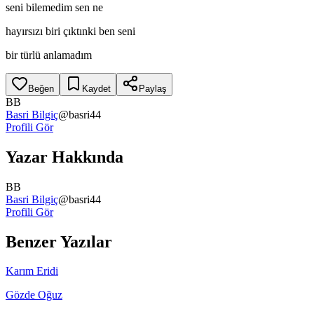
seni bilemedim sen ne
hayırsızı biri çıktınki ben seni
bir türlü anlamadım
Beğen
Kaydet
Paylaş
BB
Basri Bilgiç
@
basri44
Profili Gör
Yazar Hakkında
BB
Basri Bilgiç
@
basri44
Profili Gör
Benzer Yazılar
Karım Eridi
Gözde Oğuz