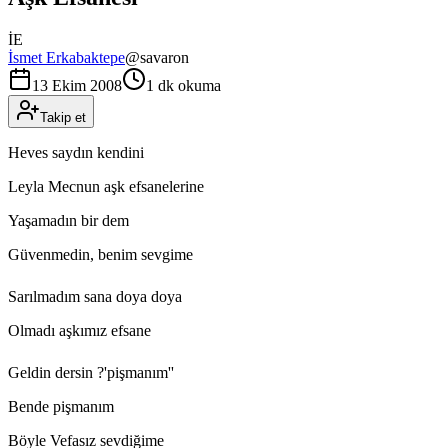
İE
İsmet Erkabaktepe
@
savaron
13 Ekim 2008
1 dk okuma
Takip et
Heves saydın kendini
Leyla Mecnun aşk efsanelerine
Yaşamadın bir dem
Güvenmedin, benim sevgime
Sarılmadım sana doya doya
Olmadı aşkımız efsane
Geldin dersin ?'pişmanım''
Bende pişmanım
Böyle Vefasız sevdiğime