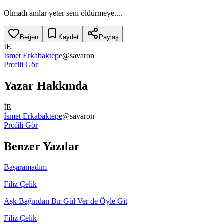
Olmadı anılar yeter seni öldürmeye....
Beğen
Kaydet
Paylaş
İE
İsmet Erkabaktepe
@
savaron
Profili Gör
Yazar Hakkında
İE
İsmet Erkabaktepe
@
savaron
Profili Gör
Benzer Yazılar
Başaramadım
Filiz Çelik
Aşk Bağından Bir Gül Ver de Öyle Git
Filiz Çelik