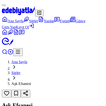
Ana Sayfa
Şiirler
Yazılar
Forum
Günce
Giriş Yap
Kayıt Ol
Ana Sayfa
Şiirler
Aşk Efsanesi
Aşk Efsanesi