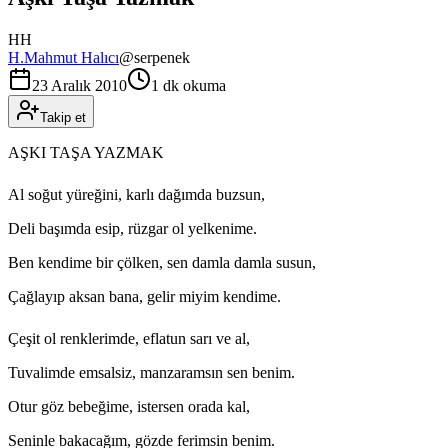
HH
H.Mahmut Halıcı
@
serpenek
23 Aralık 2010
1 dk okuma
Takip et
AŞKI TAŞA YAZMAK
Al soğut yüreğini, karlı dağımda buzsun,
Deli başımda esip, rüzgar ol yelkenime.
Ben kendime bir çölken, sen damla damla susun,
Çağlayıp aksan bana, gelir miyim kendime.
Çeşit ol renklerimde, eflatun sarı ve al,
Tuvalimde emsalsiz, manzaramsın sen benim.
Otur göz bebeğime, istersen orada kal,
Seninle bakacağım, gözde ferimsin benim.