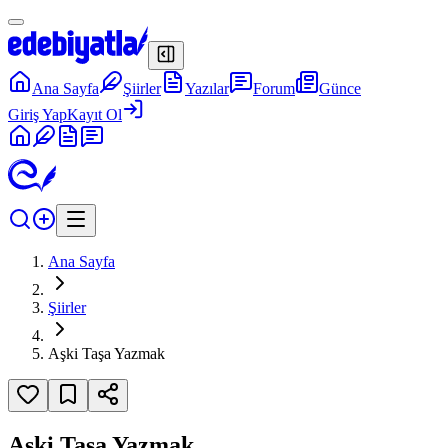
Ana Sayfa
Şiirler
Yazılar
Forum
Günce
Giriş Yap
Kayıt Ol
Ana Sayfa
Şiirler
Aşki Taşa Yazmak
Aşki Taşa Yazmak