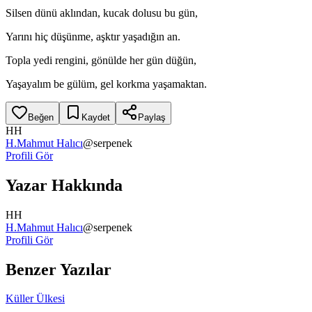
Silsen dünü aklından, kucak dolusu bu gün,
Yarını hiç düşünme, aşktır yaşadığın an.
Topla yedi rengini, gönülde her gün düğün,
Yaşayalım be gülüm, gel korkma yaşamaktan.
Beğen
Kaydet
Paylaş
HH
H.Mahmut Halıcı
@
serpenek
Profili Gör
Yazar Hakkında
HH
H.Mahmut Halıcı
@
serpenek
Profili Gör
Benzer Yazılar
Küller Ülkesi