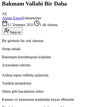
Bakmam Vallahi Bir Daha
AE
Ahmet Emer
@
ahmetemer
11 Temmuz 2021
1 dk okuma
Takip et
Bir görünür bir yok olursun
Serap misali
Bakmışım kurulmuşsun köşküne
Arzıendam edersin
Ardına topuz edilmiş saçlarınla
Tombul memelerini
Sütun gibi bacaklarını örten
Kırmızı ve kırmızının tonlarında beyaz elbisenle