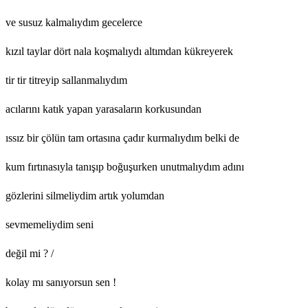
ve susuz kalmalıydım gecelerce
kızıl taylar dört nala koşmalıydı altımdan kükreyerek
tir tir titreyip sallanmalıydım
acılarını katık yapan yarasaların korkusundan
ıssız bir çölün tam ortasına çadır kurmalıydım belki de
kum fırtınasıyla tanışıp boğuşurken unutmalıydım adını
gözlerini silmeliydim artık yolumdan
sevmemeliydim seni
değil mi ? /
kolay mı sanıyorsun sen !