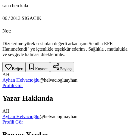
sana ben kala
06 / 2013 SIĞACIK
Not:
Dizelerime yürek sesi olan değerli arkadaşım Semiha EFE
Hanımefendi ' ye içtenlikle teşekkür ederim . Sağlıkla , mutlulukla
ve sevgiyle kalması dileklerimle...
Beğen
Kaydet
Paylaş
AH
Ayhan Helvacıoğlu
@
helvaciogluayhan
Profili Gör
Yazar Hakkında
AH
Ayhan Helvacıoğlu
@
helvaciogluayhan
Profili Gör
Benzer Yazılar