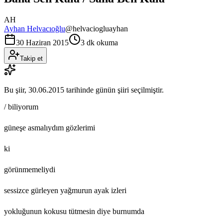
AH
Ayhan Helvacıoğlu
@
helvaciogluayhan
30 Haziran 2015
3 dk okuma
Takip et
Bu şiir,
30.06.2015
tarihinde günün şiiri seçilmiştir.
/ biliyorum
güneşe asmalıydım gözlerimi
ki
görünmemeliydi
sessizce gürleyen yağmurun ayak izleri
yokluğunun kokusu tütmesin diye burnumda