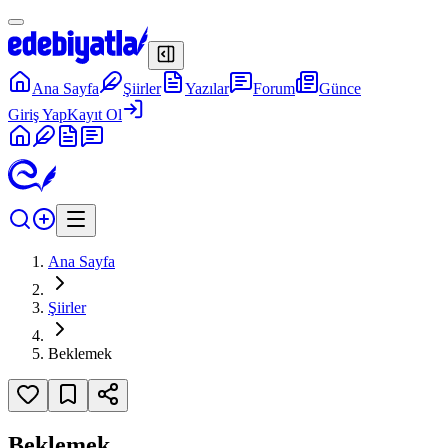
Ana Sayfa
Şiirler
Yazılar
Forum
Günce
Giriş Yap
Kayıt Ol
Ana Sayfa
Şiirler
Beklemek
Beklemek