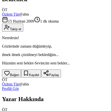
ÖT
Özlem Tür
@
abis
15 Haziran 2009
1 dk okuma
Takip et
Neredesin!
Gözlerinde zamanı düğümleyip,
ilmek ilmek çözülmeyi beklediğim...
Hüznüm seni bekler-Sevincim seni bekler...
Beğen
Kaydet
Paylaş
ÖT
Özlem Tür
@
abis
Profili Gör
Yazar Hakkında
ÖT