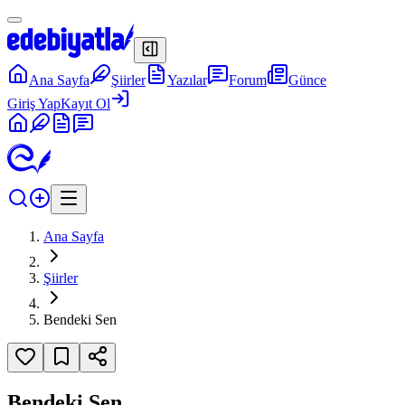
Ana Sayfa
Şiirler
Yazılar
Forum
Günce
Giriş Yap
Kayıt Ol
Ana Sayfa
Şiirler
Bendeki Sen
Bendeki Sen