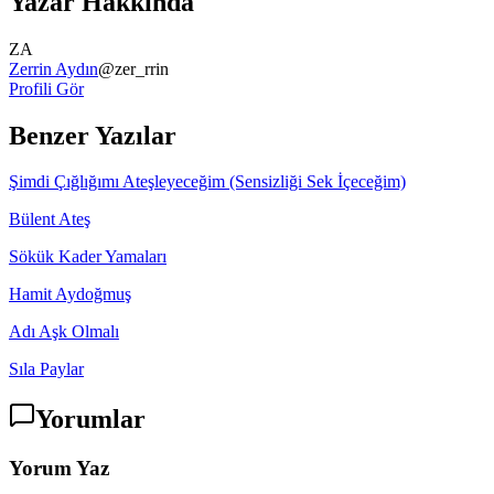
Yazar Hakkında
ZA
Zerrin Aydın
@
zer_rrin
Profili Gör
Benzer Yazılar
Şimdi Çığlığımı Ateşleyeceğim (Sensizliği Sek İçeceğim)
Bülent Ateş
Sökük Kader Yamaları
Hamit Aydoğmuş
Adı Aşk Olmalı
Sıla Paylar
Yorumlar
Yorum Yaz