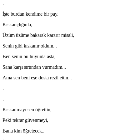
.
İşte burdan kendime bir pay,
Kıskançlığınla,
Üzüm üzüme bakarak kararır misali,
Senin gibi kıskanır oldum...
Ben senin bu huyunla asla,
Sana karşı sırtından vurmadım...
Ama sen beni eşe dosta rezil ettin...
.
.
Kıskanmayı sen öğrettin,
Peki tekrar güvenmeyi,
Bana kim öğretecek...