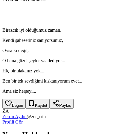
.
.
Birazcık iyi olduğumuz zaman,
Kendi şaheseriniz sanıyorsunuz,
Oysa ki değil,
O bana güzel şeyler vaadediyor...
Hiç bir alakanız yok...
Ben bir tek sevdiğimi kıskanıyorum evet...
Ama siz herşeyi...
Beğen
Kaydet
Paylaş
ZA
Zerrin Aydın
@
zer_rrin
Profili Gör