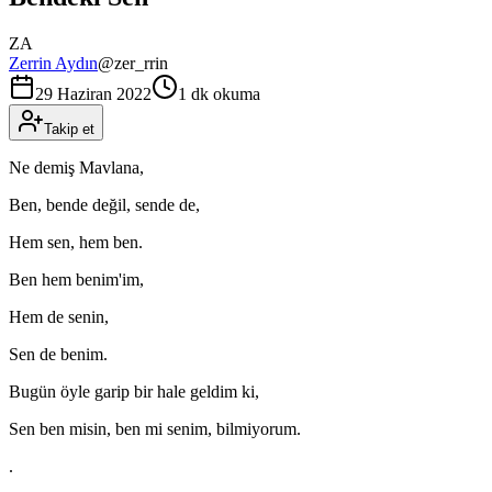
ZA
Zerrin Aydın
@
zer_rrin
29 Haziran 2022
1 dk okuma
Takip et
Ne demiş Mavlana,
Ben, bende değil, sende de,
Hem sen, hem ben.
Ben hem benim'im,
Hem de senin,
Sen de benim.
Bugün öyle garip bir hale geldim ki,
Sen ben misin, ben mi senim, bilmiyorum.
.