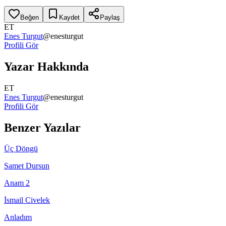
Beğen
Kaydet
Paylaş
ET
Enes Turgut
@
enesturgut
Profili Gör
Yazar Hakkında
ET
Enes Turgut
@
enesturgut
Profili Gör
Benzer Yazılar
Üç Döngü
Samet Dursun
Anam 2
İsmail Civelek
Anladım