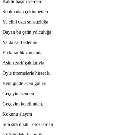
Kaldır başını yerden
Sıkılmadan çekinmeden.
Ya elini uzat sonsuzluğa
Dayan bu çetin yolculuğa
Ya da sar bedenini
En karanlık zamanda
Aşkın zarif ışıltılarıyla.
Öyle titremelerle hisset ki
Benliğinde açan gülleri
Geçeyim senden
Geçeyim kendimden,
Kokunu alayım
Sıra sıra dizili Toros'lardan
Göğsündeki karanfile