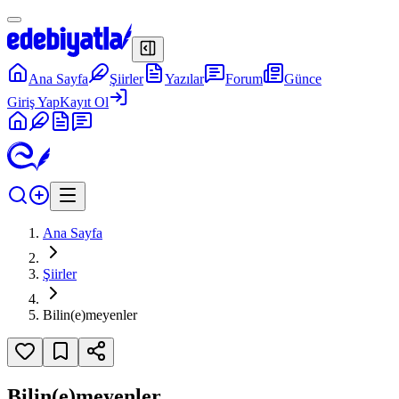
Ana Sayfa
Şiirler
Yazılar
Forum
Günce
Giriş Yap
Kayıt Ol
Ana Sayfa
Şiirler
Bilin(e)meyenler
Bilin(e)meyenler