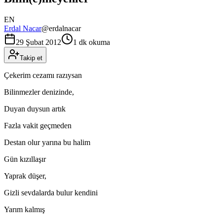
EN
Erdal Nacar
@
erdalnacar
29 Şubat 2012
1 dk okuma
Takip et
Çekerim cezamı razıysan
Bilinmezler denizinde,
Duyan duysun artık
Fazla vakit geçmeden
Destan olur yarına bu halim
Gün kızıllaşır
Yaprak düşer,
Gizli sevdalarda bulur kendini
Yarım kalmış