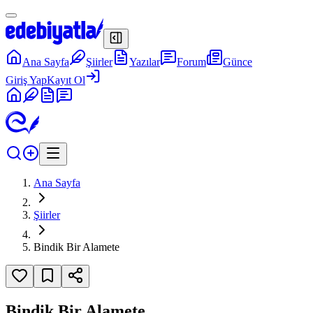
Ana Sayfa
Şiirler
Yazılar
Forum
Günce
Giriş Yap
Kayıt Ol
Ana Sayfa
Şiirler
Bindik Bir Alamete
Bindik Bir Alamete