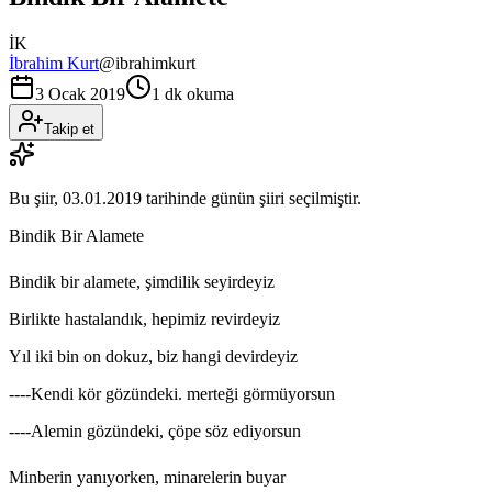
İK
İbrahim Kurt
@
ibrahimkurt
3 Ocak 2019
1 dk okuma
Takip et
Bu şiir,
03.01.2019
tarihinde günün şiiri seçilmiştir.
Bindik Bir Alamete
Bindik bir alamete, şimdilik seyirdeyiz
Birlikte hastalandık, hepimiz revirdeyiz
Yıl iki bin on dokuz, biz hangi devirdeyiz
----Kendi kör gözündeki. merteği görmüyorsun
----Alemin gözündeki, çöpe söz ediyorsun
Minberin yanıyorken, minarelerin buyar