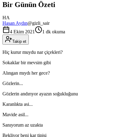
Bir Günün Özeti
HA
Hasan Aydın
@
gizli_sair
4 Ekim 2021
1 dk okuma
Takip et
Hiç kurur muydu nar çiçekleri?
Sokaklar bir mevsim gibi
Alıngan mıydı her gece?
Gözlerin...
Gözlerin andırıyor ayazın soğukluğunu
Karanlıkta asi...
Mavide asil...
Sanıyorum az uzakta
Bekliyor beni kar tipisi