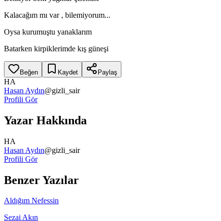
Kalacağım mı var , bilemiyorum...
Oysa kurumuştu yanaklarım
Batarken kirpiklerimde kış güneşi
Beğen
Kaydet
Paylaş
HA
Hasan Aydın
@
gizli_sair
Profili Gör
Yazar Hakkında
HA
Hasan Aydın
@
gizli_sair
Profili Gör
Benzer Yazılar
Aldığım Nefessin
Sezai Akın