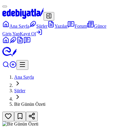
Ana Sayfa
Şiirler
Yazılar
Forum
Günce
Giriş Yap
Kayıt Ol
Ana Sayfa
Şiirler
Bir Günün Özeti