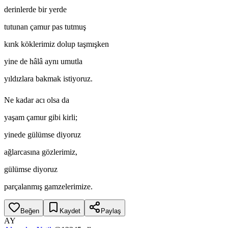
derinlerde bir yerde
tutunan çamur pas tutmuş
kırık köklerimiz dolup taşmışken
yine de hâlâ aynı umutla
yıldızlara bakmak istiyoruz.
Ne kadar acı olsa da
yaşam çamur gibi kirli;
yinede gülümse diyoruz
ağlarcasına gözlerimiz,
gülümse diyoruz
parçalanmış gamzelerimize.
Beğen
Kaydet
Paylaş
AY