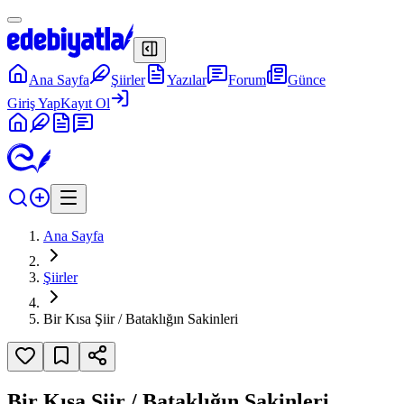
Ana Sayfa
Şiirler
Yazılar
Forum
Günce
Giriş Yap
Kayıt Ol
Ana Sayfa
Şiirler
Bir Kısa Şiir / Bataklığın Sakinleri
Bir Kısa Şiir / Bataklığın Sakinleri