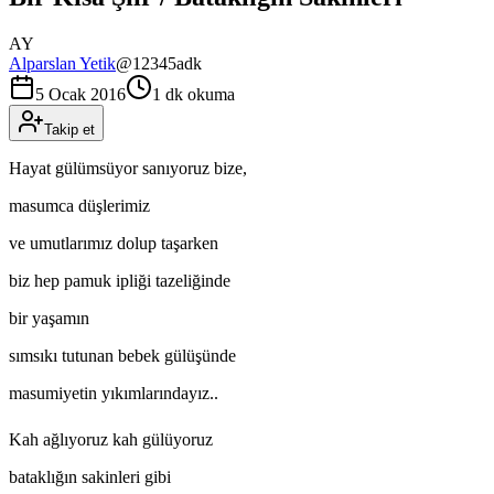
AY
Alparslan Yetik
@
12345adk
5 Ocak 2016
1 dk okuma
Takip et
Hayat gülümsüyor sanıyoruz bize,
masumca düşlerimiz
ve umutlarımız dolup taşarken
biz hep pamuk ipliği tazeliğinde
bir yaşamın
sımsıkı tutunan bebek gülüşünde
masumiyetin yıkımlarındayız..
Kah ağlıyoruz kah gülüyoruz
bataklığın sakinleri gibi