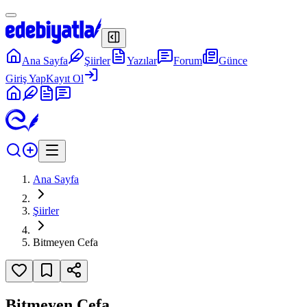
Ana Sayfa
Şiirler
Yazılar
Forum
Günce
Giriş Yap
Kayıt Ol
Ana Sayfa
Şiirler
Bitmeyen Cefa
Bitmeyen Cefa