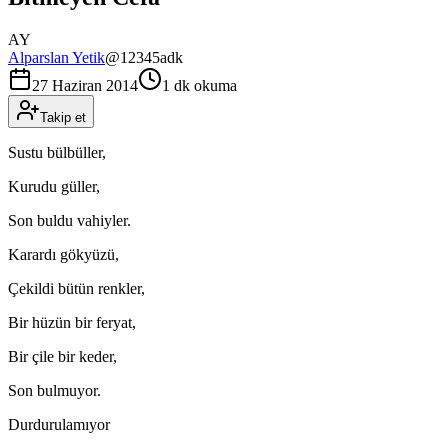
AY
Alparslan Yetik
@
12345adk
27 Haziran 2014
1 dk okuma
Takip et
Sustu bülbüller,
Kurudu güller,
Son buldu vahiyler.
Karardı gökyüzü,
Çekildi bütün renkler,
Bir hüzün bir feryat,
Bir çile bir keder,
Son bulmuyor.
Durdurulamıyor