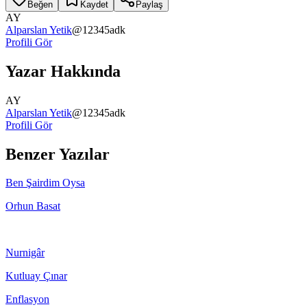
Beğen
Kaydet
Paylaş
AY
Alparslan Yetik
@
12345adk
Profili Gör
Yazar Hakkında
AY
Alparslan Yetik
@
12345adk
Profili Gör
Benzer Yazılar
Ben Şairdim Oysa
Orhun Basat
Nurnigâr
Kutluay Çınar
Enflasyon