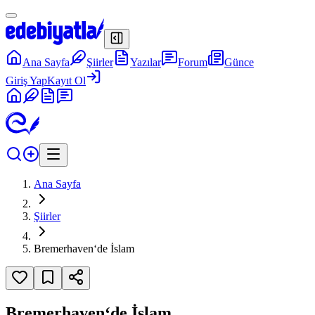
Ana Sayfa
Şiirler
Yazılar
Forum
Günce
Giriş Yap
Kayıt Ol
Ana Sayfa
Şiirler
Bremerhaven‘de İslam
Bremerhaven‘de İslam