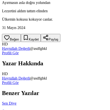
Ayırmasın asla doğru yolundan
Lezzetini aldım tattım elinden
Ülkemin kokusu kokuyor canlar.
31 Mayıs 2024
Beğen
Kaydet
Paylaş
HD
Hayrullah Değerli
@
asdfghkl
Profili Gör
Yazar Hakkında
HD
Hayrullah Değerli
@
asdfghkl
Profili Gör
Benzer Yazılar
Sen Diye