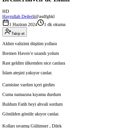
HD
Hayrullah Değerli
@
asdfghkl
1 Haziran 2024
1 dk okuma
Takip et
Aldım valizimi düştüm yollara
Bremen Haven’e uzandı yolum
Rast geldim ülkemden nice canlara
İslam ateşini yakıyor canlar.
Camisine vardım içeri girdim
Cuma namazına kıyama durdum
Buldum Fatih beyi ahvali sordum
Gönülden gönüle akıyor canlar.
Kolları sıvamış Gülümser , Dilek