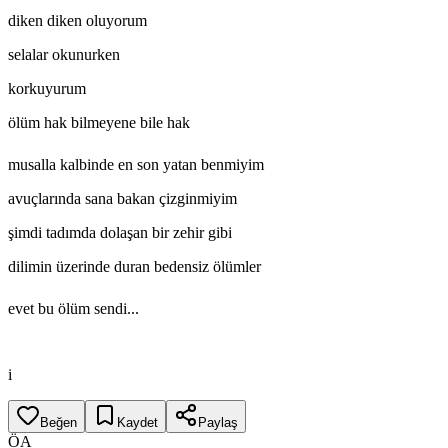
diken diken oluyorum
selalar okunurken
korkuyurum
ölüm hak bilmeyene bile hak
musalla kalbinde en son yatan benmiyim
avuçlarında sana bakan çizginmiyim
şimdi tadımda dolaşan bir zehir gibi
dilimin üzerinde duran bedensiz ölümler
evet bu ölüm sendi...
i
Beğen
Kaydet
Paylaş
ÖA