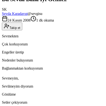
SK
Sevda Karadavut
@
sevgisu
24 Kasım 2008
1 dk okuma
Takip et
Sevmekten
Çok korkuyorum
Engeller üretip
Nedenler buluyorum
Bağlanmaktan korkuyorum
Sevmeyim,
Sevilmeyim diyorum
Gönlüme
Setler çekiyorum