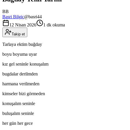
BB
Basri Bilgiç
@
basri44
12 Nisan 2026
1 dk okuma
Takip et
Tarlaya ektim buğday
boyu boyuma uyar
kız gel seninle konuşalım
bugdalar derilmden
harmana verilmeden
kimseler bizi görmeden
konuşalım seninle
buluşalım seninle
her gün her gece