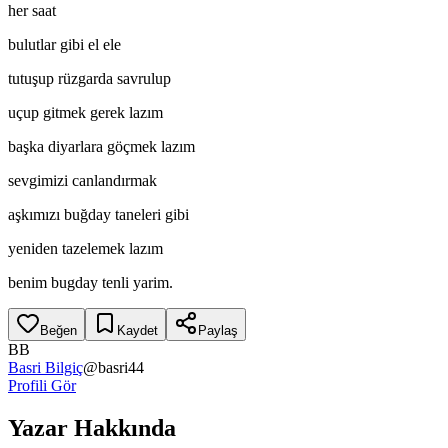
her saat
bulutlar gibi el ele
tutuşup rüzgarda savrulup
uçup gitmek gerek lazım
başka diyarlara göçmek lazım
sevgimizi canlandırmak
aşkımızı buğday taneleri gibi
yeniden tazelemek lazım
benim bugday tenli yarim.
Beğen
Kaydet
Paylaş
BB
Basri Bilgiç
@
basri44
Profili Gör
Yazar Hakkında