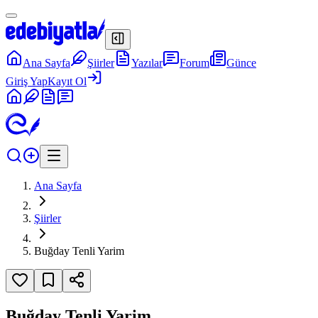
Ana Sayfa
Şiirler
Yazılar
Forum
Günce
Giriş Yap
Kayıt Ol
Ana Sayfa
Şiirler
Buğday Tenli Yarim
Buğday Tenli Yarim