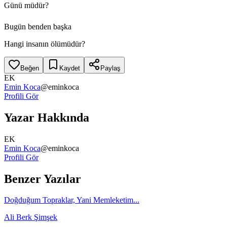
Günü müdür?
Bugün benden başka
Hangi insanın ölümüdür?
Beğen
Kaydet
Paylaş
EK
Emin Koca
@
eminkoca
Profili Gör
Yazar Hakkında
EK
Emin Koca
@
eminkoca
Profili Gör
Benzer Yazılar
Doğduğum Topraklar, Yani Memleketim...
Ali Berk Şimşek