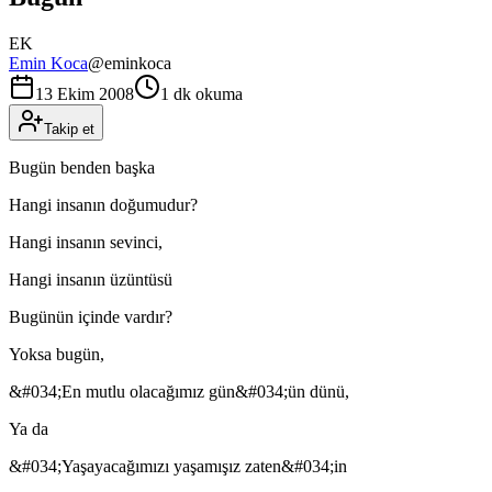
EK
Emin Koca
@
eminkoca
13 Ekim 2008
1 dk okuma
Takip et
Bugün benden başka
Hangi insanın doğumudur?
Hangi insanın sevinci,
Hangi insanın üzüntüsü
Bugünün içinde vardır?
Yoksa bugün,
&#034;En mutlu olacağımız gün&#034;ün dünü,
Ya da
&#034;Yaşayacağımızı yaşamışız zaten&#034;in