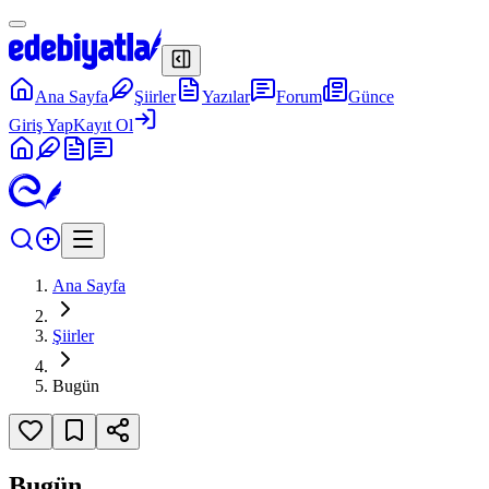
Ana Sayfa
Şiirler
Yazılar
Forum
Günce
Giriş Yap
Kayıt Ol
Ana Sayfa
Şiirler
Bugün
Bugün