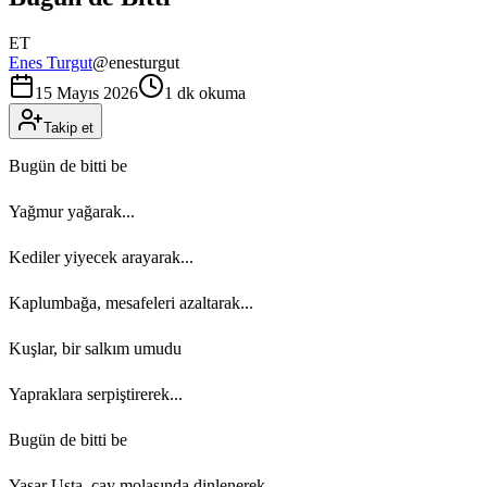
ET
Enes Turgut
@
enesturgut
15 Mayıs 2026
1 dk okuma
Takip et
Bugün de bitti be
Yağmur yağarak...
Kediler yiyecek arayarak...
Kaplumbağa, mesafeleri azaltarak...
Kuşlar, bir salkım umudu
Yapraklara serpiştirerek...
Bugün de bitti be
Yaşar Usta, çay molasında dinlenerek