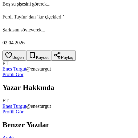
Boş su şişesini görerek...
Ferdi Tayfur’dan ’kır çiçekleri ’
Şarkısını söyleyerek...
02.04.2026
Beğen
Kaydet
Paylaş
ET
Enes Turgut
@
enesturgut
Profili Gör
Yazar Hakkında
ET
Enes Turgut
@
enesturgut
Profili Gör
Benzer Yazılar
Aralık