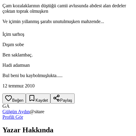
Çam kozalaklarının düştüğü camii avlusunda abdest alan dedeler
çoktan toprak olmuşken
Ve içimin yıllanmış şarabı unutulmuşken mahzende...
İçim sarhoş
Dışım sobe
Ben saklambaç.
Hadi adamsan
Bul beni bu kaybolmuşlukta.....
12 temmuz 2010
Beğen
Kaydet
Paylaş
GA
Gülgün Aydın
@
sitare
Profili Gör
Yazar Hakkında