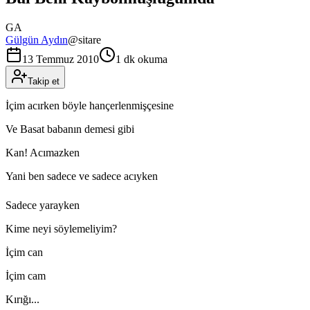
GA
Gülgün Aydın
@
sitare
13 Temmuz 2010
1 dk okuma
Takip et
İçim acırken böyle hançerlenmişçesine
Ve Basat babanın demesi gibi
Kan! Acımazken
Yani ben sadece ve sadece acıyken
Sadece yarayken
Kime neyi söylemeliyim?
İçim can
İçim cam
Kırığı...