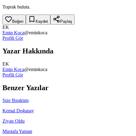
Toprak buluta.
Beğen
Kaydet
Paylaş
EK
Emin Koca
@
eminkoca
Profili Gör
Yazar Hakkında
EK
Emin Koca
@
eminkoca
Profili Gör
Benzer Yazılar
Size Bıraktım
Kemal Doğanay
Ziyan Oldu
Mustafa Yaman